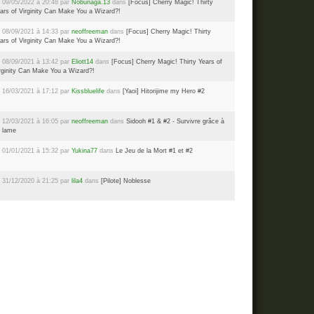
 09/05/2022 à 20:48 par
Nobunaga.13
dans
[Focus] Cherry Magic! Thirty
ars of Virginity Can Make You a Wizard?!
 08/09/2021 à 14:33 par
neoffreeman
dans
[Focus] Cherry Magic! Thirty
ars of Virginity Can Make You a Wizard?!
 08/09/2021 à 13:42 par
Eliott14
dans
[Focus] Cherry Magic! Thirty Years of
rginity Can Make You a Wizard?!
 16/03/2021 à 17:12 par
Kissbluelife
dans
[Yaoi] Hitorijime my Hero #2
 12/03/2021 à 16:05 par
neoffreeman
dans
Sidooh #1 & #2 - Survivre grâce à
 lame
 01/01/2021 à 15:32 par
Yukina77
dans
Le Jeu de la Mort #1 et #2
 31/12/2020 à 21:25 par
lila4
dans
[Pilote] Noblesse