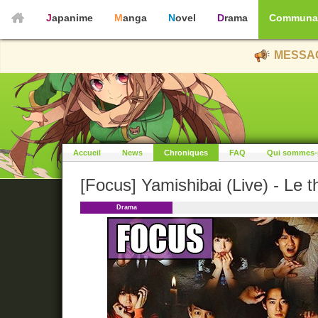
Japanime
Manga
Novel
Drama
Communa
MESSAG
Accueil
News
Chroniques
FAQ
Qui sommes-
[Focus] Yamishibai (Live) - Le t
Drama