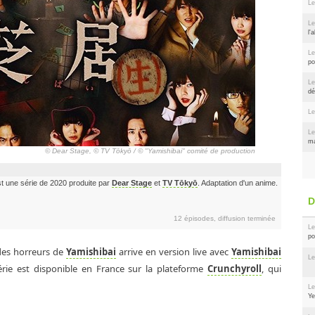
Le
Le
l'
Le
po
Le
dé
Le
Le
ma
© Dear Stage, © TV Tōkyō / © "Yamishibai" comité de production
 une série de 2020 produite par
Dear Stage
et
TV Tōkyō
. Adaptation d'un anime.
12 épisodes, diffusion terminée
Le
po
 des horreurs de
Yamishibai
arrive en version live avec
Yamishibai
Le
érie est disponible en France sur la plateforme
Crunchyroll
, qui
Le
Ye