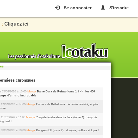
Se connecter
S'inscrire
 :
Cliquez ici
les
Dernières chroniques
e 05/08/2026 à 10:00
Manga
Dame Dara de Reiwa (tome 1 à 4) : les 400
oups d'un trio improbable
 17/07/2026 à 14:00
Manga
L'amour de Belladonna : le conte revisité, et plus
core...
 11/07/2026 à 14:00
Manga
Coup de foudre dans ta face (tome 4) : coup de
ing final !
 03/07/2026 à 10:00
Manga
Dungeon Elf (tome 2) : donjons, coffres et Lynx !