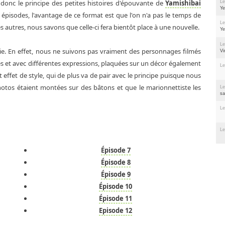
 donc le principe des petites histoires d'épouvante de
Yamishibai
Le
Ye
épisodes, l'avantage de ce format est que l'on n'a pas le temps de
Le
s autres, nous savons que celle-ci fera bientôt place à une nouvelle.
Ye
Le
série. En effet, nous ne suivons pas vraiment des personnages filmés
Vi
s et avec différentes expressions, plaquées sur un décor également
Le
t effet de style, qui de plus va de pair avec le principe puisque nous
otos étaient montées sur des bâtons et que le marionnettiste les
Le
sa
Le
Le
Épisode 7
Épisode 8
Épisode 9
Épisode 10
Épisode 11
Episode 12