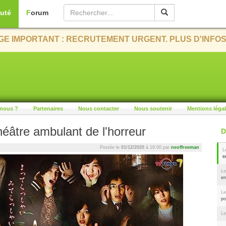
uté
Forum
E IMPORTANT : RECRUTEMENT URGENT. PLUS D'INFOS
nous ?
Partenaires
Nous contacter
Nous soutenir
Mentions léga
héâtre ambulant de l'horreur
Postée le
01/12/2020
à 16:00 par
neoffreeman
L
c
Le
en
Le
po
Le