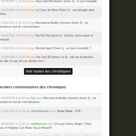
 25/06/2026 à 14:00
Manga
Inkya Gal Revolution! (tome 1) : le yuri tranquille
 18/06/2026 à 14:00
Manga
Le Cœur de Mina (Tome 1) : une plongée dans
abîme
 13/06/2026 à 13:00
Manga
Mechanical Buddy Universe (tome 2) : un
tentiel en mal de concrétisation
 09/06/2026 à 14:00
Manga
Rai Rai Rai (tome 2) : Sumire, entre espoir et
sespoir...
 07/06/2026 à 13:00
Manga
Wicked Spot (Tome 1) : un buzz immérité ?
 12/05/2026 à 16:00
Manga
The Last Elf (tome 1 à 3) : elle est la dernière...
is elle n'a pas dit son dernier mot !
Voir toutes les chroniques
Derniers commentaires des chroniques
 20/06/2026 à 16:35 par
Ayz
dans
Mechanical Buddy Universe (tome 2) : un
tentiel en mal de concrétisation
 12/08/2024 à 12:49 par
GhostSama91
dans
Stellar Blade - PS5
 09/05/2022 à 22:36 par
neoffreeman
dans
[Focus] Cherry Magic! Thirty
ars of Virginity Can Make You a Wizard?!