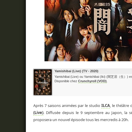
Yamishibai (Live) (TV - 2020)
Yamishibai (Live) ou Yamishibai (Iki) (闇芝居（生）) est
Disponible chez
Crunchyroll (VOD)
.
Après 7 saisons animées par le studio
ILCA
, le théâtre
(Live)
. Diffusée depuis le 9 septembre au Japon, la s
proposera un nouvel épisode tous les mercredis à 20h.