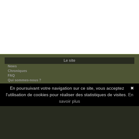
Le site
News
Chroniques
FAQ
Qui sommes-nous ?
Nos partenaires
En poursuivant votre navigation sur ce site, vous acceptez
✖
Faites-nous connaitre
l'utilisation de cookies pour réaliser des statistiques de visites.
Nous contacter
En
Nous soutenir
savoir plus
Mentions légales
Les sections
Animes
Mangas
Novels
Dramas