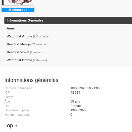
Informations Générales
Amis
Watchlist Anime
(625 animes)
Readlist Manga
(73 mangas)
Readlist Novel
(1 novel)
Watchlist Drama
(5 dramas)
Informations générales
Dernière connexion
10/08/2026 18:21:09
ICP
43 334
Genre
?
Âge
35 ans
Lieu
France
Date d'inscription
19/06/2022
Nb. de messages
0
Top 5