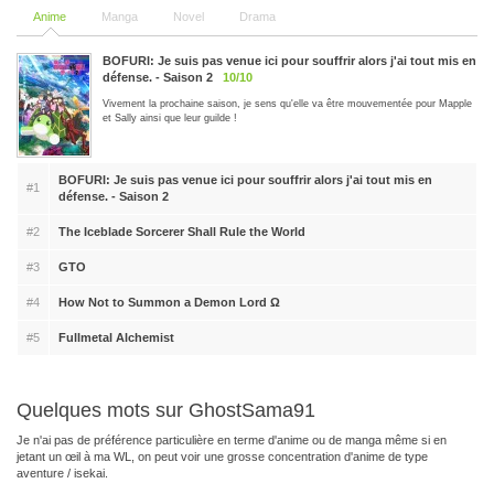
Anime
Manga
Novel
Drama
BOFURI: Je suis pas venue ici pour souffrir alors j'ai tout mis en
défense. - Saison 2
10/10
Vivement la prochaine saison, je sens qu'elle va être mouvementée pour Mapple
et Sally ainsi que leur guilde !
BOFURI: Je suis pas venue ici pour souffrir alors j'ai tout mis en
#1
défense. - Saison 2
#2
The Iceblade Sorcerer Shall Rule the World
#3
GTO
#4
How Not to Summon a Demon Lord Ω
#5
Fullmetal Alchemist
Quelques mots sur GhostSama91
Je n'ai pas de préférence particulière en terme d'anime ou de manga même si en
jetant un œil à ma WL, on peut voir une grosse concentration d'anime de type
aventure / isekai.