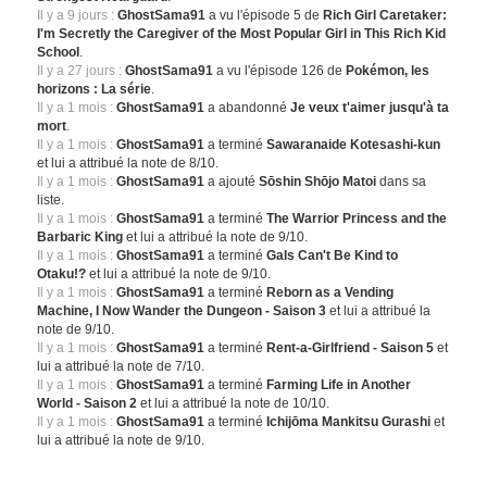
Il y a 9 jours :
GhostSama91
a vu l'épisode 5 de
Rich Girl Caretaker:
I'm Secretly the Caregiver of the Most Popular Girl in This Rich Kid
School
.
Il y a 27 jours :
GhostSama91
a vu l'épisode 126 de
Pokémon, les
horizons : La série
.
Il y a 1 mois :
GhostSama91
a abandonné
Je veux t'aimer jusqu'à ta
mort
.
Il y a 1 mois :
GhostSama91
a terminé
Sawaranaide Kotesashi-kun
et lui a attribué la note de 8/10.
Il y a 1 mois :
GhostSama91
a ajouté
Sōshin Shōjo Matoi
dans sa
liste.
Il y a 1 mois :
GhostSama91
a terminé
The Warrior Princess and the
Barbaric King
et lui a attribué la note de 9/10.
Il y a 1 mois :
GhostSama91
a terminé
Gals Can't Be Kind to
Otaku!?
et lui a attribué la note de 9/10.
Il y a 1 mois :
GhostSama91
a terminé
Reborn as a Vending
Machine, I Now Wander the Dungeon - Saison 3
et lui a attribué la
note de 9/10.
Il y a 1 mois :
GhostSama91
a terminé
Rent-a-Girlfriend - Saison 5
et
lui a attribué la note de 7/10.
Il y a 1 mois :
GhostSama91
a terminé
Farming Life in Another
World - Saison 2
et lui a attribué la note de 10/10.
Il y a 1 mois :
GhostSama91
a terminé
Ichijōma Mankitsu Gurashi
et
lui a attribué la note de 9/10.