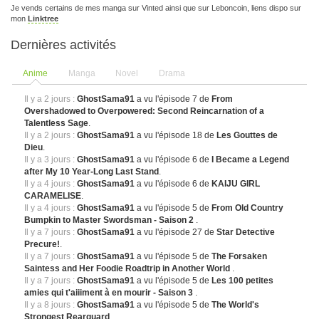
Je vends certains de mes manga sur Vinted ainsi que sur Leboncoin, liens dispo sur
mon
Linktree
Dernières activités
Anime
Manga
Novel
Drama
Il y a 2 jours :
GhostSama91
a vu l'épisode 7 de
From
Overshadowed to Overpowered: Second Reincarnation of a
Talentless Sage
.
Il y a 2 jours :
GhostSama91
a vu l'épisode 18 de
Les Gouttes de
Dieu
.
Il y a 3 jours :
GhostSama91
a vu l'épisode 6 de
I Became a Legend
after My 10 Year-Long Last Stand
.
Il y a 4 jours :
GhostSama91
a vu l'épisode 6 de
KAIJU GIRL
CARAMELISE
.
Il y a 4 jours :
GhostSama91
a vu l'épisode 5 de
From Old Country
Bumpkin to Master Swordsman - Saison 2
.
Il y a 7 jours :
GhostSama91
a vu l'épisode 27 de
Star Detective
Precure!
.
Il y a 7 jours :
GhostSama91
a vu l'épisode 5 de
The Forsaken
Saintess and Her Foodie Roadtrip in Another World
.
Il y a 7 jours :
GhostSama91
a vu l'épisode 5 de
Les 100 petites
amies qui t'aiiiment à en mourir - Saison 3
.
Il y a 8 jours :
GhostSama91
a vu l'épisode 5 de
The World's
Strongest Rearguard
.