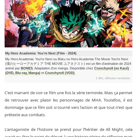
My Hero Academia: You're Next (Film - 2024)
My Hero Academia: You're Next ou Boku no Hero Academia The Movie You're Next
(僕のヒーローアカデミア THE MOVIE ユアネクスト) est un film d'animation de 2024
animé par
BONES
. Adaptation d'un manga. Disponible chez
Crunchyroll (ex Kazé)
(DVD, Blu-ray, Manga)
et
Crunchyroll (VOD)
.
1 film, diffusion terminée
C'est marrant de voir ce film une fois la série terminée. Mais ça permet
de retrouver avec plaisir les personnages de MHA. Toutefois, il est
dommage que ce film soit si tourné vers l'action et que tout n'est que
prétexte aux combats.
L'antagoniste de l'histoire se prend pour l’héritier de All Might, cela
aurait pu être le point de départ à une histoire pleine de réflexion mais