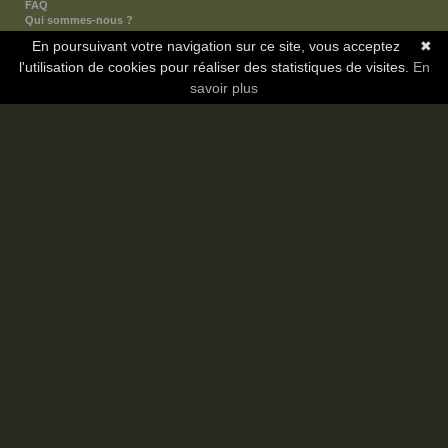
FAQ
Qui sommes-nous ?
Nos partenaires
En poursuivant votre navigation sur ce site, vous acceptez
✖
Faites-nous connaitre
l'utilisation de cookies pour réaliser des statistiques de visites.
Nous contacter
En
Nous soutenir
savoir plus
Mentions légales
Les sections
Animes
Mangas
Novels
Dramas
Informations
Communauté
Forum
Membres
Classement Icp
Discord
Copyright © 2008-2026 - Icotaku v3.1