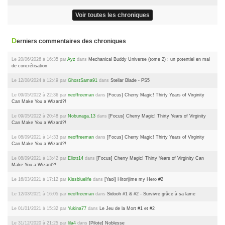
Voir toutes les chroniques
Derniers commentaires des chroniques
Le 20/06/2026 à 16:35 par
Ayz
dans
Mechanical Buddy Universe (tome 2) : un potentiel en mal
de concrétisation
Le 12/08/2024 à 12:49 par
GhostSama91
dans
Stellar Blade - PS5
Le 09/05/2022 à 22:36 par
neoffreeman
dans
[Focus] Cherry Magic! Thirty Years of Virginity
Can Make You a Wizard?!
Le 09/05/2022 à 20:48 par
Nobunaga.13
dans
[Focus] Cherry Magic! Thirty Years of Virginity
Can Make You a Wizard?!
Le 08/09/2021 à 14:33 par
neoffreeman
dans
[Focus] Cherry Magic! Thirty Years of Virginity
Can Make You a Wizard?!
Le 08/09/2021 à 13:42 par
Eliott14
dans
[Focus] Cherry Magic! Thirty Years of Virginity Can
Make You a Wizard?!
Le 16/03/2021 à 17:12 par
Kissbluelife
dans
[Yaoi] Hitorijime my Hero #2
Le 12/03/2021 à 16:05 par
neoffreeman
dans
Sidooh #1 & #2 - Survivre grâce à sa lame
Le 01/01/2021 à 15:32 par
Yukina77
dans
Le Jeu de la Mort #1 et #2
Le 31/12/2020 à 21:25 par
lila4
dans
[Pilote] Noblesse