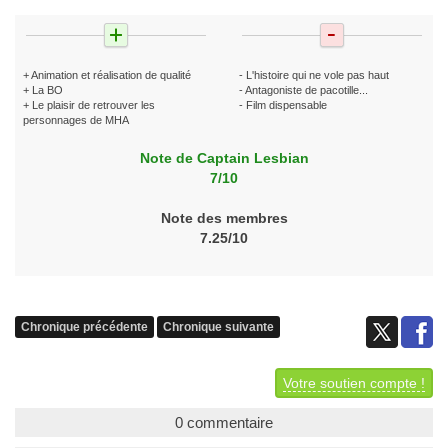
+ Animation et réalisation de qualité
- L'histoire qui ne vole pas haut
+ La BO
- Antagoniste de pacotille...
+ Le plaisir de retrouver les
- Film dispensable
personnages de MHA
Note de Captain Lesbian
7/10
Note des membres
7.25/10
Chronique précédente
Chronique suivante
Votre soutien compte !
0 commentaire