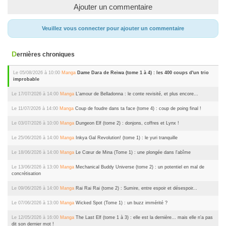
Ajouter un commentaire
Veuillez vous connecter pour ajouter un commentaire
Dernières chroniques
Le 05/08/2026 à 10:00
Manga
Dame Dara de Reiwa (tome 1 à 4) : les 400 coups d'un trio
improbable
Le 17/07/2026 à 14:00
Manga
L'amour de Belladonna : le conte revisité, et plus encore...
Le 11/07/2026 à 14:00
Manga
Coup de foudre dans ta face (tome 4) : coup de poing final !
Le 03/07/2026 à 10:00
Manga
Dungeon Elf (tome 2) : donjons, coffres et Lynx !
Le 25/06/2026 à 14:00
Manga
Inkya Gal Revolution! (tome 1) : le yuri tranquille
Le 18/06/2026 à 14:00
Manga
Le Cœur de Mina (Tome 1) : une plongée dans l'abîme
Le 13/06/2026 à 13:00
Manga
Mechanical Buddy Universe (tome 2) : un potentiel en mal de
concrétisation
Le 09/06/2026 à 14:00
Manga
Rai Rai Rai (tome 2) : Sumire, entre espoir et désespoir...
Le 07/06/2026 à 13:00
Manga
Wicked Spot (Tome 1) : un buzz immérité ?
Le 12/05/2026 à 16:00
Manga
The Last Elf (tome 1 à 3) : elle est la dernière... mais elle n'a pas
dit son dernier mot !