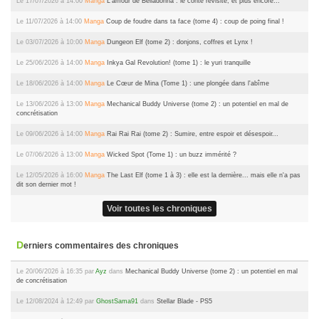
Le 17/07/2026 à 14:00
Manga
L'amour de Belladonna : le conte revisité, et plus encore...
Le 11/07/2026 à 14:00
Manga
Coup de foudre dans ta face (tome 4) : coup de poing final !
Le 03/07/2026 à 10:00
Manga
Dungeon Elf (tome 2) : donjons, coffres et Lynx !
Le 25/06/2026 à 14:00
Manga
Inkya Gal Revolution! (tome 1) : le yuri tranquille
Le 18/06/2026 à 14:00
Manga
Le Cœur de Mina (Tome 1) : une plongée dans l'abîme
Le 13/06/2026 à 13:00
Manga
Mechanical Buddy Universe (tome 2) : un potentiel en mal de
concrétisation
Le 09/06/2026 à 14:00
Manga
Rai Rai Rai (tome 2) : Sumire, entre espoir et désespoir...
Le 07/06/2026 à 13:00
Manga
Wicked Spot (Tome 1) : un buzz immérité ?
Le 12/05/2026 à 16:00
Manga
The Last Elf (tome 1 à 3) : elle est la dernière... mais elle n'a pas
dit son dernier mot !
Voir toutes les chroniques
Derniers commentaires des chroniques
Le 20/06/2026 à 16:35 par
Ayz
dans
Mechanical Buddy Universe (tome 2) : un potentiel en mal
de concrétisation
Le 12/08/2024 à 12:49 par
GhostSama91
dans
Stellar Blade - PS5