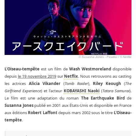
© Susanna Jones - Picador / © Netflix
L'Oiseau-tempête
est un film de
Wash Westmoreland
disponible
depuis
le 19 novembre 2019
sur
Netflix
. Nous retrouvons au casting
les actrices
Alicia Vikander
(
Tomb Raider
),
Riley Keough
(
The
Girlfriend Experience
) et l'acteur
KOBAYASHI Naoki
(
Tatara Samurai
).
Le film est une adaptation du roman
The Earthquake Bird
de
Susanna Jones
publié en 2001 aux États-Unis et disponible en France
aux éditions
Robert Laffont
depuis mars 2002 sous le titre
L'Oiseau-
tempête
.