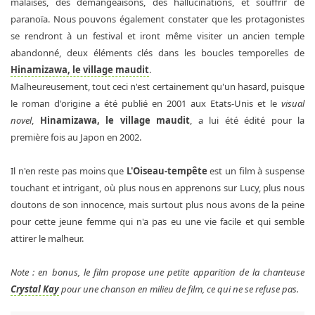
malaises, des démangeaisons, des hallucinations, et souffrir de
paranoïa. Nous pouvons également constater que les protagonistes
se rendront à un festival et iront même visiter un ancien temple
abandonné, deux éléments clés dans les boucles temporelles de
Hinamizawa, le village maudit
.
Malheureusement, tout ceci n'est certainement qu'un hasard, puisque
le roman d'origine a été publié en 2001 aux Etats-Unis et le
visual
novel
,
Hinamizawa, le village maudit
, a lui été édité pour la
première fois au Japon en 2002.
Il n'en reste pas moins que
L'Oiseau-tempête
est un film à suspense
touchant et intrigant, où plus nous en apprenons sur Lucy, plus nous
doutons de son innocence, mais surtout plus nous avons de la peine
pour cette jeune femme qui n'a pas eu une vie facile et qui semble
attirer le malheur.
Note : en bonus, le film propose une petite apparition de la chanteuse
Crystal Kay
pour une chanson en milieu de film, ce qui ne se refuse pas.