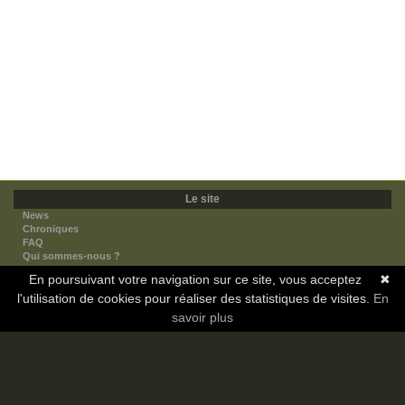
Le site
News
Chroniques
FAQ
Qui sommes-nous ?
Nos partenaires
En poursuivant votre navigation sur ce site, vous acceptez
✖
Faites-nous connaitre
l'utilisation de cookies pour réaliser des statistiques de visites.
Nous contacter
En
Nous soutenir
savoir plus
Mentions légales
Les sections
Animes
Mangas
Novels