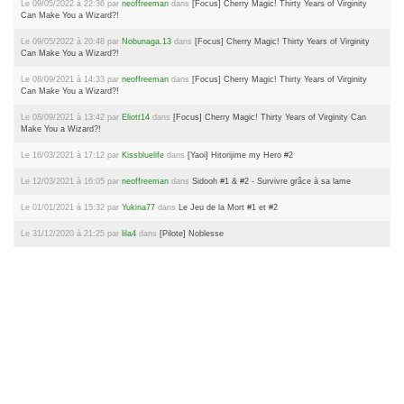
Le 09/05/2022 à 22:36 par
neoffreeman
dans
[Focus] Cherry Magic! Thirty Years of Virginity
Can Make You a Wizard?!
Le 09/05/2022 à 20:48 par
Nobunaga.13
dans
[Focus] Cherry Magic! Thirty Years of Virginity
Can Make You a Wizard?!
Le 08/09/2021 à 14:33 par
neoffreeman
dans
[Focus] Cherry Magic! Thirty Years of Virginity
Can Make You a Wizard?!
Le 08/09/2021 à 13:42 par
Eliott14
dans
[Focus] Cherry Magic! Thirty Years of Virginity Can
Make You a Wizard?!
Le 16/03/2021 à 17:12 par
Kissbluelife
dans
[Yaoi] Hitorijime my Hero #2
Le 12/03/2021 à 16:05 par
neoffreeman
dans
Sidooh #1 & #2 - Survivre grâce à sa lame
Le 01/01/2021 à 15:32 par
Yukina77
dans
Le Jeu de la Mort #1 et #2
Le 31/12/2020 à 21:25 par
lila4
dans
[Pilote] Noblesse