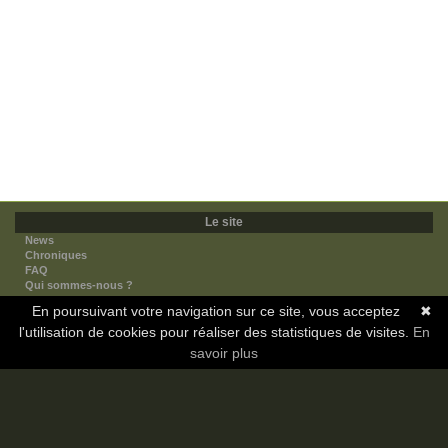
Le site
News
Chroniques
FAQ
Qui sommes-nous ?
Nos partenaires
En poursuivant votre navigation sur ce site, vous acceptez
✖
Faites-nous connaitre
l'utilisation de cookies pour réaliser des statistiques de visites.
Nous contacter
En
Nous soutenir
savoir plus
Mentions légales
Les sections
Animes
Mangas
Novels