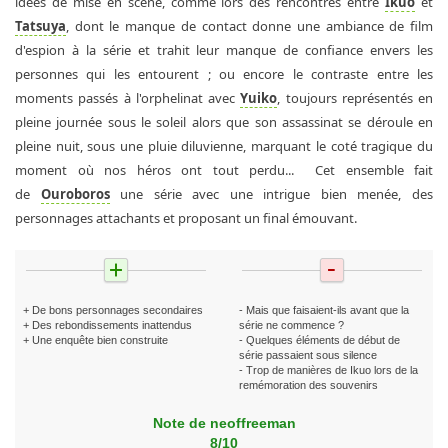
idées de mise en scène, comme lors des rencontres entre
Ikuo
et
Tatsuya
, dont le manque de contact donne une ambiance de film
d'espion à la série et trahit leur manque de confiance envers les
personnes qui les entourent ; ou encore le contraste entre les
moments passés à l'orphelinat avec
Yuiko
, toujours représentés en
pleine journée sous le soleil alors que son assassinat se déroule en
pleine nuit, sous une pluie diluvienne, marquant le coté tragique du
moment où nos héros ont tout perdu... Cet ensemble fait
de
Ouroboros
une série avec une intrigue bien menée, des
personnages attachants et proposant un final émouvant.
+ De bons personnages secondaires
- Mais que faisaient-ils avant que la
+ Des rebondissements inattendus
série ne commence ?
+ Une enquête bien construite
- Quelques éléments de début de
série passaient sous silence
- Trop de manières de Ikuo lors de la
remémoration des souvenirs
Note de neoffreeman
8/10