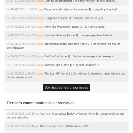
Le 17/07/2026 à 14:00
Manga
L'amour de Belladonna : le conte revisité, et plus encore...
Le 11/07/2026 à 14:00
Manga
Coup de foudre dans ta face (tome 4) : coup de poing final !
Le 03/07/2026 à 10:00
Manga
Dungeon Elf (tome 2) : donjons, coffres et Lynx !
Le 25/06/2026 à 14:00
Manga
Inkya Gal Revolution! (tome 1) : le yuri tranquille
Le 18/06/2026 à 14:00
Manga
Le Cœur de Mina (Tome 1) : une plongée dans l'abîme
Le 13/06/2026 à 13:00
Manga
Mechanical Buddy Universe (tome 2) : un potentiel en mal de
concrétisation
Le 09/06/2026 à 14:00
Manga
Rai Rai Rai (tome 2) : Sumire, entre espoir et désespoir...
Le 07/06/2026 à 13:00
Manga
Wicked Spot (Tome 1) : un buzz immérité ?
Le 12/05/2026 à 16:00
Manga
The Last Elf (tome 1 à 3) : elle est la dernière... mais elle n'a pas
dit son dernier mot !
Voir toutes les chroniques
Derniers commentaires des chroniques
Le 20/06/2026 à 16:35 par
Ayz
dans
Mechanical Buddy Universe (tome 2) : un potentiel en mal
de concrétisation
Le 12/08/2024 à 12:49 par
GhostSama91
dans
Stellar Blade - PS5