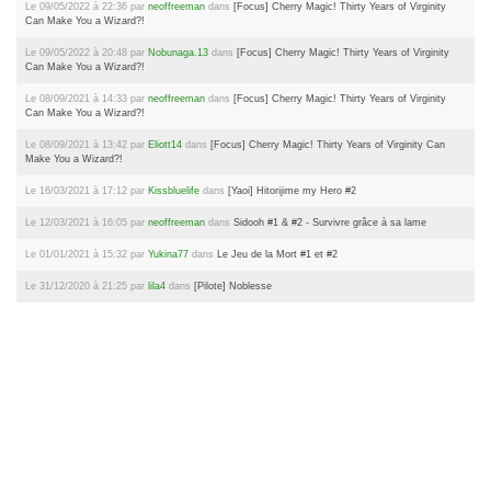
Le 09/05/2022 à 22:36 par
neoffreeman
dans
[Focus] Cherry Magic! Thirty Years of Virginity
Can Make You a Wizard?!
Le 09/05/2022 à 20:48 par
Nobunaga.13
dans
[Focus] Cherry Magic! Thirty Years of Virginity
Can Make You a Wizard?!
Le 08/09/2021 à 14:33 par
neoffreeman
dans
[Focus] Cherry Magic! Thirty Years of Virginity
Can Make You a Wizard?!
Le 08/09/2021 à 13:42 par
Eliott14
dans
[Focus] Cherry Magic! Thirty Years of Virginity Can
Make You a Wizard?!
Le 16/03/2021 à 17:12 par
Kissbluelife
dans
[Yaoi] Hitorijime my Hero #2
Le 12/03/2021 à 16:05 par
neoffreeman
dans
Sidooh #1 & #2 - Survivre grâce à sa lame
Le 01/01/2021 à 15:32 par
Yukina77
dans
Le Jeu de la Mort #1 et #2
Le 31/12/2020 à 21:25 par
lila4
dans
[Pilote] Noblesse