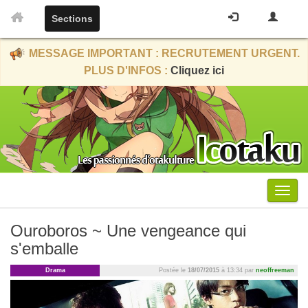
Sections
MESSAGE IMPORTANT : RECRUTEMENT URGENT.
PLUS D'INFOS :
Cliquez ici
Menu
Ouroboros ~ Une vengeance qui
s'emballe
Drama
Postée le
18/07/2015
à 13:34 par
neoffreeman