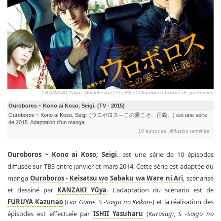
©KANZAKI Yūya - Shinchōsha / © TBS / ©Ouroboros Comité de production
Ouroboros ~ Kono ai Koso, Seigi. (TV - 2015)
Ouroboros ~ Kono ai Koso, Seigi. (ウロボロス～この愛こそ、正義。) est une série
de 2015. Adaptation d'un manga.
10 épisodes, diffusion terminée
Ouroboros ~ Kono ai Koso, Seigi.
est une série de 10 épisodes
diffusée sur TBS entre janvier et mars 2014. Cette série est adaptée du
manga
Ouroboros - Keisatsu wo Sabaku wa Ware ni Ari
, scénarisé
et dessiné par
KANZAKI Yūya
. L'adaptation du scénario est de
FURUYA Kazunao
(
Liar Game
,
S -Saigo no Keikan-
) et la réalisation des
épisodes est effectuée par
ISHII Yasuharu
(
Kurosagi
,
S -Saigo no