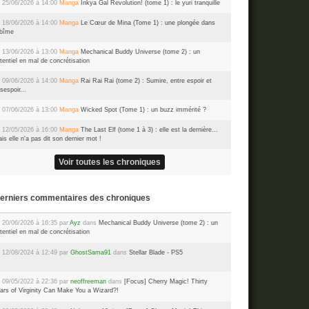
 25/06/2026 à 14:00
Manga
Inkya Gal Revolution! (tome 1) : le yuri tranquille
 18/06/2026 à 14:00
Manga
Le Cœur de Mina (Tome 1) : une plongée dans
abîme
 13/06/2026 à 13:00
Manga
Mechanical Buddy Universe (tome 2) : un
tentiel en mal de concrétisation
 09/06/2026 à 14:00
Manga
Rai Rai Rai (tome 2) : Sumire, entre espoir et
sespoir...
 07/06/2026 à 13:00
Manga
Wicked Spot (Tome 1) : un buzz immérité ?
 12/05/2026 à 16:00
Manga
The Last Elf (tome 1 à 3) : elle est la dernière...
is elle n'a pas dit son dernier mot !
Voir toutes les chroniques
Derniers commentaires des chroniques
 20/06/2026 à 16:35 par
Ayz
dans
Mechanical Buddy Universe (tome 2) : un
tentiel en mal de concrétisation
 12/08/2024 à 12:49 par
GhostSama91
dans
Stellar Blade - PS5
 09/05/2022 à 22:36 par
neoffreeman
dans
[Focus] Cherry Magic! Thirty
ars of Virginity Can Make You a Wizard?!