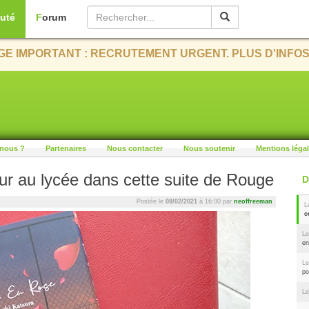
uté
Forum
E IMPORTANT : RECRUTEMENT URGENT. PLUS D'INFOS
nous ?
Partenaires
Nous contacter
Nous soutenir
Mentions léga
ur au lycée dans cette suite de Rouge
Postée le
08/02/2021
à 16:00 par
neoffreeman
L
c
Le
en
Le
po
Le