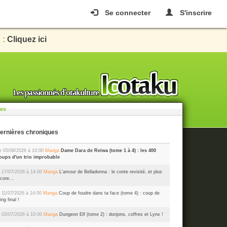
Se connecter
S'inscrire
 :
Cliquez ici
les
Dernières chroniques
e 05/08/2026 à 10:00
Manga
Dame Dara de Reiwa (tome 1 à 4) : les 400
oups d'un trio improbable
 17/07/2026 à 14:00
Manga
L'amour de Belladonna : le conte revisité, et plus
core...
 11/07/2026 à 14:00
Manga
Coup de foudre dans ta face (tome 4) : coup de
ing final !
 03/07/2026 à 10:00
Manga
Dungeon Elf (tome 2) : donjons, coffres et Lynx !