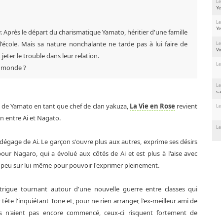
Le
Ye
Le
Ye
r. Après le départ du charismatique Yamato, héritier d'une famille
'école. Mais sa nature nonchalante ne tarde pas à lui faire de
Le
Vi
eter le trouble dans leur relation.
Le
ur monde ?
Le
sa
e de Yamato en tant que chef de clan yakuza,
La Vie en Rose
revient
Le
on entre Ai et Nagato.
Le
 dégage de Ai. Le garçon s'ouvre plus aux autres, exprime ses désirs
ur Nagaro, qui a évolué aux côtés de Ai et est plus à l'aise avec
un peu sur lui-même pour pouvoir l'exprimer pleinement.
trigue tournant autour d'une nouvelle guerre entre classes qui
ête l'inquiétant Tone et, pour ne rien arranger, l'ex-meilleur ami de
s n'aient pas encore commencé, ceux-ci risquent fortement de