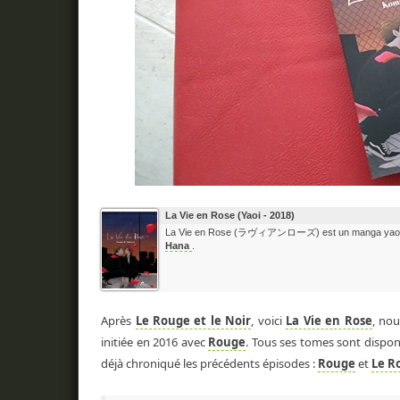
La Vie en Rose (Yaoi - 2018)
La Vie en Rose (ラヴィアンローズ) est un manga yaoi é
Hana
.
Après
Le Rouge et le Noir
, voici
La Vie en Rose
, nou
initiée en 2016 avec
Rouge
. Tous ses tomes sont dispon
déjà chroniqué les précédents épisodes :
Rouge
et
Le R