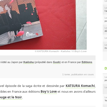
Le
Le
l'
Le
po
Le
dé
Le
Le
ma
© KATSURA Komachi - Kaiōsha / © Boy's Love
dité au Japon par
Kaiōsha
(prépublié dans
Gush
) et en France par
Editions
1 tome, publication en cours
Le
po
vel épisode de la saga écrite et dessinée par
KATSURA Komachi
,
Le
ibles en France aux éditions
Boy's Love
et nous en avons d'ailleurs
ouge et le Noir
.
Le
Ye