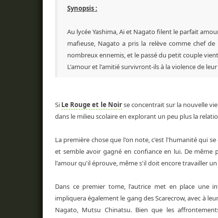
Synopsis :
Au lycée Yashima, Ai et Nagato filent le parfait amou
mafieuse, Nagato a pris la relève comme chef de l
nombreux ennemis, et le passé du petit couple vient j
L'amour et l'amitié survivront-ils à la violence de le
Si
Le Rouge et le Noir
se concentrait sur la nouvelle vi
dans le milieu scolaire en explorant un peu plus la relati
La première chose que l'on note, c'est l'humanité qui se
et semble avoir gagné en confiance en lui. De même po
l'amour qu'il éprouve, même s'il doit encore travailler 
Dans ce premier tome, l'autrice met en place une in
impliquera également le gang des Scarecrow, avec à leur t
Nagato, Mutsu Chinatsu. Bien que les affrontement