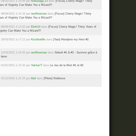
 09/05/2022 à 20:48 par
Nobunaga.13
dans
[Focus] Cherry Magic! Thirty
ars of Virginity Can Make You a Wizard?!
 08/09/2021 à 14:33 par
neoffreeman
dans
[Focus] Cherry Magic! Thirty
ars of Virginity Can Make You a Wizard?!
 08/09/2021 à 13:42 par
Eliott14
dans
[Focus] Cherry Magic! Thirty Years of
rginity Can Make You a Wizard?!
 16/03/2021 à 17:12 par
Kissbluelife
dans
[Yaoi] Hitorijime my Hero #2
 12/03/2021 à 16:05 par
neoffreeman
dans
Sidooh #1 & #2 - Survivre grâce à
 lame
 01/01/2021 à 15:32 par
Yukina77
dans
Le Jeu de la Mort #1 et #2
 31/12/2020 à 21:25 par
lila4
dans
[Pilote] Noblesse