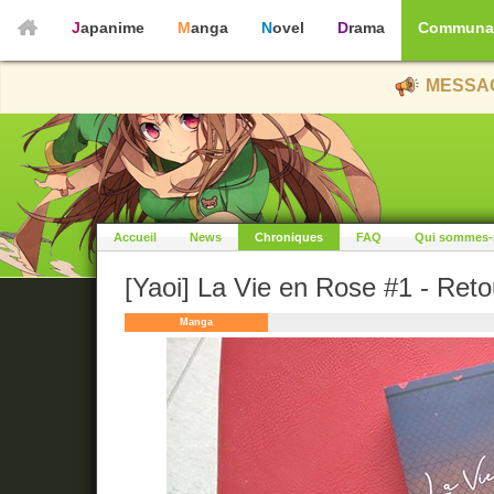
Japanime
Manga
Novel
Drama
Communa
MESSAG
Accueil
News
Chroniques
FAQ
Qui sommes-
[Yaoi] La Vie en Rose #1 - Reto
Manga