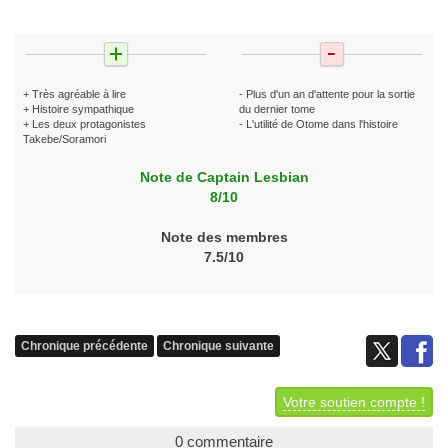
+ Très agréable à lire
- Plus d'un an d'attente pour la sortie
+ Histoire sympathique
du dernier tome
+ Les deux protagonistes
- L'utilité de Otome dans l'histoire
Takebe/Soramori
Note de Captain Lesbian
8/10
Note des membres
7.5/10
Chronique précédente
Chronique suivante
Votre soutien compte !
0 commentaire