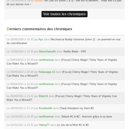
Le 12/05/2026 à 16:00
Manga
The Last Elf (tome 1 à 3) : elle est la dernière... mais elle n'a pas
dit son dernier mot !
Voir toutes les chroniques
Derniers commentaires des chroniques
Le 20/06/2026 à 16:35 par
Ayz
dans
Mechanical Buddy Universe (tome 2) : un potentiel en mal
de concrétisation
Le 12/08/2024 à 12:49 par
GhostSama91
dans
Stellar Blade - PS5
Le 09/05/2022 à 22:36 par
neoffreeman
dans
[Focus] Cherry Magic! Thirty Years of Virginity
Can Make You a Wizard?!
Le 09/05/2022 à 20:48 par
Nobunaga.13
dans
[Focus] Cherry Magic! Thirty Years of Virginity
Can Make You a Wizard?!
Le 08/09/2021 à 14:33 par
neoffreeman
dans
[Focus] Cherry Magic! Thirty Years of Virginity
Can Make You a Wizard?!
Le 08/09/2021 à 13:42 par
Eliott14
dans
[Focus] Cherry Magic! Thirty Years of Virginity Can
Make You a Wizard?!
Le 16/03/2021 à 17:12 par
Kissbluelife
dans
[Yaoi] Hitorijime my Hero #2
Le 12/03/2021 à 16:05 par
neoffreeman
dans
Sidooh #1 & #2 - Survivre grâce à sa lame
Le 01/01/2021 à 15:32 par
Yukina77
dans
Le Jeu de la Mort #1 et #2