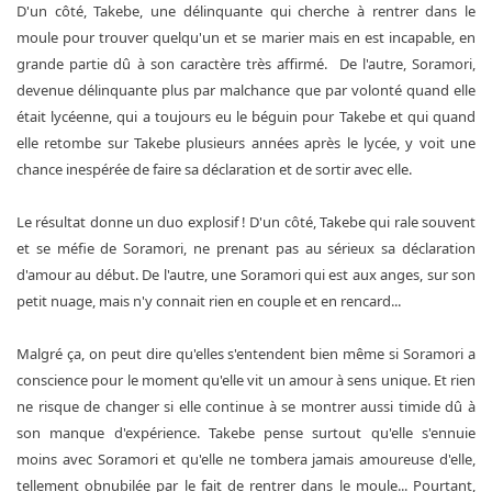
D'un côté, Takebe, une délinquante qui cherche à rentrer dans le
moule pour trouver quelqu'un et se marier mais en est incapable, en
grande partie dû à son caractère très affirmé. De l'autre, Soramori,
devenue délinquante plus par malchance que par volonté quand elle
était lycéenne, qui a toujours eu le béguin pour Takebe et qui quand
elle retombe sur Takebe plusieurs années après le lycée, y voit une
chance inespérée de faire sa déclaration et de sortir avec elle.
Le résultat donne un duo explosif ! D'un côté, Takebe qui rale souvent
et se méfie de Soramori, ne prenant pas au sérieux sa déclaration
d'amour au début. De l'autre, une Soramori qui est aux anges, sur son
petit nuage, mais n'y connait rien en couple et en rencard...
Malgré ça, on peut dire qu'elles s'entendent bien même si Soramori a
conscience pour le moment qu'elle vit un amour à sens unique. Et rien
ne risque de changer si elle continue à se montrer aussi timide dû à
son manque d'expérience. Takebe pense surtout qu'elle s'ennuie
moins avec Soramori et qu'elle ne tombera jamais amoureuse d'elle,
tellement obnubilée par le fait de rentrer dans le moule... Pourtant,