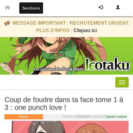
Sections
MESSAGE IMPORTANT : RECRUTEMENT URGENT.
PLUS D'INFOS :
Cliquez ici
Menu
Coup de foudre dans ta face tome 1 à
3 : one punch love !
Manga
Postée le
13/04/2026
à 15:00 par
Captain Lesbian