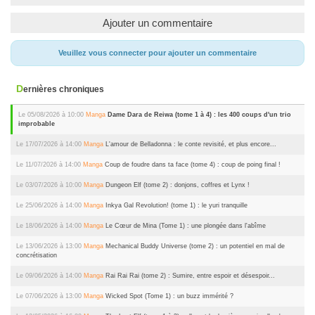
Ajouter un commentaire
Veuillez vous connecter pour ajouter un commentaire
Dernières chroniques
Le 05/08/2026 à 10:00
Manga
Dame Dara de Reiwa (tome 1 à 4) : les 400 coups d'un trio
improbable
Le 17/07/2026 à 14:00
Manga
L'amour de Belladonna : le conte revisité, et plus encore...
Le 11/07/2026 à 14:00
Manga
Coup de foudre dans ta face (tome 4) : coup de poing final !
Le 03/07/2026 à 10:00
Manga
Dungeon Elf (tome 2) : donjons, coffres et Lynx !
Le 25/06/2026 à 14:00
Manga
Inkya Gal Revolution! (tome 1) : le yuri tranquille
Le 18/06/2026 à 14:00
Manga
Le Cœur de Mina (Tome 1) : une plongée dans l'abîme
Le 13/06/2026 à 13:00
Manga
Mechanical Buddy Universe (tome 2) : un potentiel en mal de
concrétisation
Le 09/06/2026 à 14:00
Manga
Rai Rai Rai (tome 2) : Sumire, entre espoir et désespoir...
Le 07/06/2026 à 13:00
Manga
Wicked Spot (Tome 1) : un buzz immérité ?