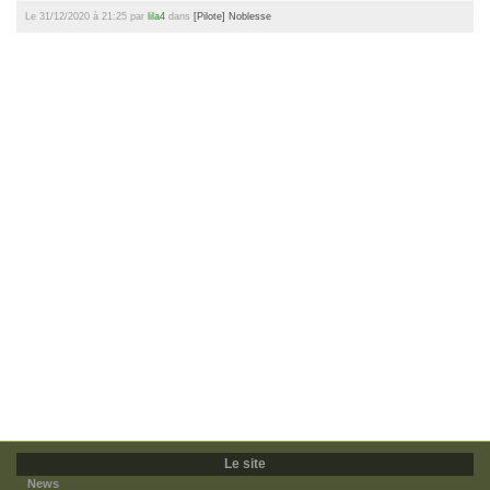
Le 31/12/2020 à 21:25 par
lila4
dans
[Pilote] Noblesse
Le site
News