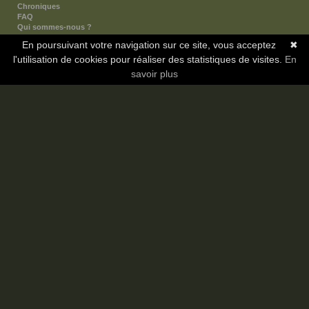
Chroniques
FAQ
Qui sommes-nous ?
Nos partenaires
En poursuivant votre navigation sur ce site, vous acceptez
✖
Faites-nous connaitre
l'utilisation de cookies pour réaliser des statistiques de visites.
Nous contacter
En
Nous soutenir
savoir plus
Mentions légales
Les sections
Animes
Mangas
Novels
Dramas
Informations
Communauté
Forum
Membres
Classement Icp
Discord