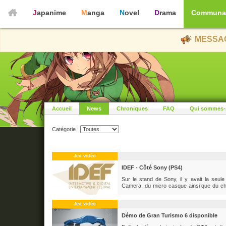
Japanime
Manga
Novel
Drama
Communa
MESSAG
Accueil
News
Chroniques
FAQ
Qui sommes-
Catégorie :
Jeu vidéo
IDEF - Côté Sony (PS4)
Sur le stand de Sony, il y avait la seu
Camera, du micro casque ainsi que du ch
présentation de la démo technique visant à
4. Il est important de noter que cette...
Jeu vidéo
Démo de Gran Turismo 6 disponible