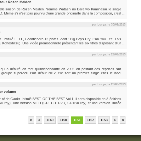
pour Rozen Maiden
velle saison de Rozen Maiden. Nommé Watashi no Bara wo Kaminasai, le single
VD. Même s'il n'est pas pourvu d'une grande originalité dans la composition, c'est
a Takarano de revêtir ses plus beaux habits de gothic lolita, comme le laisse
par Lorya, le
30/06/2013
o
t. Intitulé FEEL, il contiendra 12 pistes, dont : Big Boys Cry, Can You Feel This
 Kōhōshitsu). Une vidéo promotionnelle présentant les six titres disposant d'un
Vidéo promotionnelle Pochettes de l'album CD - CD/DVD - CD/Blu-ray FEEL
par Lorya, le
29/06/2013
qui a débuté en tant qu'indépendante en 2005 en postant des reprises sur
 groupe supercell. Puis début 2012, elle sort un premier single chez le label
 Matteru. A ce jour, six singles sont sortis et ils ont tous été utilisés comme
.
par Lorya, le
29/06/2013
ier volume
st-of de Gackt. Intitulé BEST OF THE BEST Vol.1, il sera disponible en 8 éditions
-ray), une version MILD (CD, CD+DVD, CD+Blu-ray) et une version limitée
2CD+2DVD, 2CD+2Blu-ray) avec un livret taille B3, des cartes, des stickers...
«
<
1149
1150
1151
1152
1153
>
»