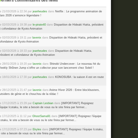
Derniers commentaires des news
e 21/03/2026 à 22:34 par
jeanheudes
dans
Netflix : Le programme animation de
ars 2026 s’annonce légendaire !
e 02/03/2026 à 19:38 par
le-pirate40
dans
Disparition de Hideaki Hatta, président
t cofondateur de Kyoto Animation
e 02/03/2026 à 19:11 par
lavenix
dans
Disparition de Hideaki Hatta, président et
ofondateur de Kyoto Animation
e 02/03/2026 à 18:33 par
jeanheudes
dans
Disparition de Hideaki Hatta,
résident et cofondateur de Kyoto Animation
e 28/01/2026 à 19:20 par
lavenix
dans
Shinobi Undercover : Le nouveau hit du
eekly Shônen Jump s’offre un collector pour son lancement chez Soleil !
e 16/01/2026 à 17:30 par
jeanheudes
dans
KONOSUBA : la saison 4 est en route
e 28/12/2025 à 21:47 par
lavenix
dans
Anime Hiver 2026 : Entre blockbusters,
utsiders de génie et le chouchou de la rédac !
e 17/12/2025 à 15:29 par
Captain Lesbian
dans
[IMPORTANT] Rejoignez
'équipe Icotaku, le site a besoin de vous ou le site finira par fermer...
e 17/12/2025 à 11:12 par
GhostSama91
dans
[IMPORTANT] Rejoignez l'équipe
cotaku, le site a besoin de vous ou le site finira par fermer...
e 17/12/2025 à 07:23 par
Ekyles
dans
[IMPORTANT] Rejoignez l'équipe Icotaku,
e site a besoin de vous ou le site finira par fermer...