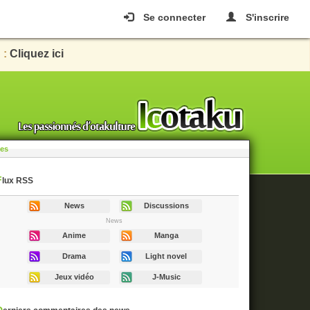
Se connecter
S'inscrire
 :
Cliquez ici
les
Flux RSS
News
Discussions
News
Anime
Manga
Drama
Light novel
Jeux vidéo
J-Music