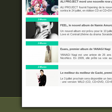
ALI PROJECT mord une nouvelle rose 
ALI PROJECT fournit l'opening de la nou
sortira le 24 juillet, en édition CD et CD+D
néanmoins une nouvelle occasion pour Arik
deviner l'extrait du clip...
J-Music
FEEL, le nouvel album de Namie Amur
Un nouvel album est prévu pour le 10 juille
Love et Contrail (thème du drama Soratobu
clip a été révélée hier sur Youtube : 
10/07/2013 Edition...
J-Music
Euaru, premier album de YANAGI Nagi
YANAGI Nagi est une artiste de 26 ans 
NicoNico. En 2009, elle prête sa voix au
Geneon, Vidro Moyō, ending de Ano Natsu de
thème d'anime. Sa musique est fraîche et..
J-Music
Le meilleur du meilleur de Gackt, prem
Le 3 juillet prochain sera disponible un be
: une version WILD (CD, CD+DVD, CD+Blu
M/W regroupant les deux autres versions (
Au milieu de ses titres les plus...