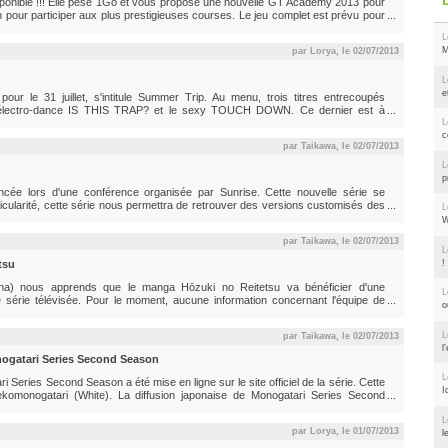
isponible !!! Elle pèse 1Go et vous propose une nouvelle GT Academy 2013 pour
 pour participer aux plus prestigieuses courses. Le jeu complet est prévu pour
L
M
par Lorya, le
02/07/2013
L
e
ur le 31 juillet, s'intitule Summer Trip. Au menu, trois titres entrecoupés
, l'électro-dance IS THIS TRAP? et le sexy TOUCH DOWN. Ce dernier est à
oJo. IS THIS TRAP? est diffusé sur les ondes nippones depuis le 24 juin. Quant à
L
à...
c
par Taikawa, le
02/07/2013
L
p
ée lors d'une conférence organisée par Sunrise. Cette nouvelle série se
cularité, cette série nous permettra de retrouver des versions customisés des
L
fusion japonaise de Gundam Build Fighters débutera en octobre. Produit
W
alisé...
par Taikawa, le
02/07/2013
L
!
tsu
ha) nous apprends que le manga Hōzuki no Reitetsu va bénéficier d'une
L
 série télévisée. Pour le moment, aucune information concernant l'équipe de
o
riode de diffusion de la série, inconnue elle aussi. Hōzuki no Reitetsu est un
011 dans...
L
par Taikawa, le
02/07/2013
l
gatari Series Second Season
L
eries Second Season a été mise en ligne sur le site officiel de la série. Cette
I
komonogatari (White). La diffusion japonaise de Monogatari Series Second
z Shaft, Monogatari Series Second Season est réalisé par ITAMURA Tomoyuki qui
L
par Lorya, le
01/07/2013
l