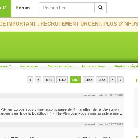
uté
Forum
E IMPORTANT : RECRUTEMENT URGENT. PLUS D'INFOS
nous ?
Partenaires
Nous contacter
Nous soutenir
Mentions léga
«
<
1149
1150
1151
1152
1153
>
»
par meninblate, le
03/07/2013
le PS4 en Europe sous vitrine accompagnée de 4 manettes, de la playstation
argeur sans fil de la DualShock 4. - The Playroom Nous avons assisté à une
 promouvoir les possibilités offertes par la Playstation Camera et la DualShock
par meninblate, le
03/07/2013