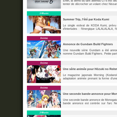
Enfin, la démo du tant attendu GT6 est d
tenter de décrocher un volant chez Nissan
la fin d'année sur PS3 exclusivement.
J-Music
Summer Trip, l'été par Koda Kumi
Le single estival de KODA Kumi, prévu po
d'interludes : l'énergique LALALALALA
l'origine celui d'une artiste américaine, J
LALALALALA, un extrait de son clip, tourné 
Anime
Annonce de Gundam Build Fighters
Une nouvelle série Gundam a été annonc
nomme Gundam Build Fighters. Petite parti
anciens mecha de la franchise. La dif
chez Sunrise, Gundam Build Fighters est ré
Anime
Une série animée pour Hōzuki no Reite
Le magazine japonais Morning (Kodans
adaptation animée prenant la forme d'une
production n'est connue, tout comme la pé
manga de EGUCHI Natsumi publié depuis 2
Anime
Une seconde bande-annonce pour Mono
Une seconde bande annonce de Monogatari S
bande annonce est centrée sur l'arc Ne
Season débutera le 6 juillet. Produit che
a occupé ce même poste...
J-Music