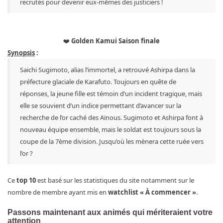
recrutés pour devenir eux-mêmes des justiciers !
❤️
Golden Kamui Saison finale
Synopsis
:
Saichi Sugimoto, alias l’immortel, a retrouvé Ashirpa dans la
préfecture glaciale de Karafuto. Toujours en quête de
réponses, la jeune fille est témoin d’un incident tragique, mais
elle se souvient d’un indice permettant d’avancer sur la
recherche de l’or caché des Aïnous. Sugimoto et Ashirpa font à
nouveau équipe ensemble, mais le soldat est toujours sous la
coupe de la 7ème division. Jusqu’où les mènera cette ruée vers
l’or ?
Ce
top 10
est basé sur les statistiques du site notamment sur le
nombre de membre ayant mis en
watchlist « À commencer »
.
Passons maintenant aux animés qui mériteraient votre
attention