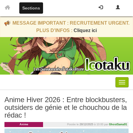
Sections
MESSAGE IMPORTANT : RECRUTEMENT URGENT.
PLUS D'INFOS :
Cliquez ici
Menu
Anime Hiver 2026 : Entre blockbusters,
outsiders de génie et le chouchou de la
rédac !
Anime
Postée le
28/12/2025
à 10:00 par
GhostSama91