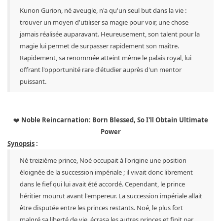
Kunon Gurion, né aveugle, n'a qu'un seul but dans la vie :
trouver un moyen d'utiliser sa magie pour voir, une chose
jamais réalisée auparavant. Heureusement, son talent pour la
magie lui permet de surpasser rapidement son maître.
Rapidement, sa renommée atteint même le palais royal, lui
offrant l'opportunité rare d'étudier auprès d'un mentor
puissant.
❤️
Noble Reincarnation: Born Blessed, So I'll Obtain Ultimate
Power
Synopsis
:
Né treizième prince, Noé occupait à l'origine une position
éloignée de la succession impériale ; il vivait donc librement
dans le fief qui lui avait été accordé. Cependant, le prince
héritier mourut avant l'empereur. La succession impériale allait
être disputée entre les princes restants. Noé, le plus fort
malgré sa liberté de vie, écrasa les autres princes et finit par