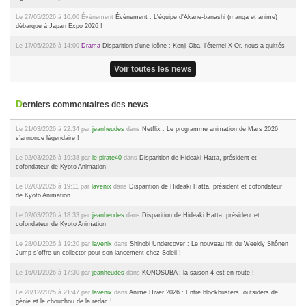
Le 27/05/2026 à 10:00
Événement
Événement : L'équipe d'Akane-banashi (manga et anime)
débarque à Japan Expo 2026 !
Le 17/05/2026 à 14:00
Drama
Disparition d'une icône : Kenji Ōba, l'éternel X-Or, nous a quittés
Voir toutes les news
Derniers commentaires des news
Le 21/03/2026 à 22:34 par
jeanheudes
dans
Netflix : Le programme animation de Mars 2026
s’annonce légendaire !
Le 02/03/2026 à 19:38 par
le-pirate40
dans
Disparition de Hideaki Hatta, président et
cofondateur de Kyoto Animation
Le 02/03/2026 à 19:11 par
lavenix
dans
Disparition de Hideaki Hatta, président et cofondateur
de Kyoto Animation
Le 02/03/2026 à 18:33 par
jeanheudes
dans
Disparition de Hideaki Hatta, président et
cofondateur de Kyoto Animation
Le 28/01/2026 à 19:20 par
lavenix
dans
Shinobi Undercover : Le nouveau hit du Weekly Shônen
Jump s’offre un collector pour son lancement chez Soleil !
Le 16/01/2026 à 17:30 par
jeanheudes
dans
KONOSUBA : la saison 4 est en route !
Le 28/12/2025 à 21:47 par
lavenix
dans
Anime Hiver 2026 : Entre blockbusters, outsiders de
génie et le chouchou de la rédac !