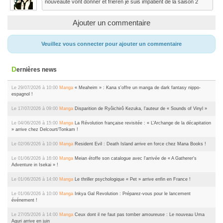
nouveauté vont donner et frieren je suis impatient de la saison 2
Ajouter un commentaire
Veuillez vous connecter pour ajouter un commentaire
Dernières news
Le 29/07/2026 à 10:00
Manga
« Meaheim » : Kana s'offre un manga de dark fantasy nippo-
espagnol !
Le 17/07/2026 à 09:00
Manga
Disparition de Ryôichirô Kezuka, l'auteur de « Sounds of Vinyl »
Le 04/06/2026 à 15:00
Manga
La Révolution française revisitée : « L’Archange de la décapitation
» arrive chez Delcourt/Tonkam !
Le 02/06/2026 à 10:00
Manga
Resident Evil : Death Island arrive en force chez Mana Books !
Le 01/06/2026 à 16:00
Manga
Meian étoffe son catalogue avec l'arrivée de « A Gatherer's
Adventure in Isekai » !
Le 01/06/2026 à 14:00
Manga
Le thriller psychologique « Pet » arrive enfin en France !
Le 01/06/2026 à 10:00
Manga
Inkya Gal Revolution : Préparez-vous pour le lancement
événement !
Le 27/05/2026 à 14:00
Manga
Ceux dont il ne faut pas tomber amoureuse : Le nouveau Uma
Aguri arrive en juin