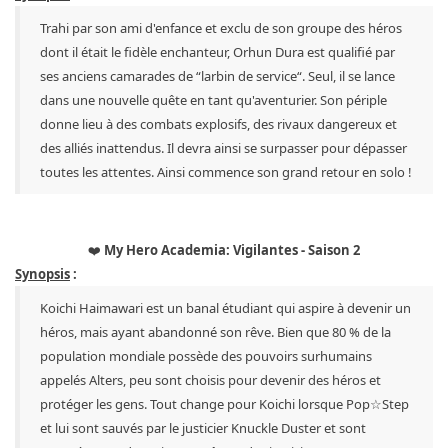
Trahi par son ami d'enfance et exclu de son groupe des héros
dont il était le fidèle enchanteur, Orhun Dura est qualifié par
ses anciens camarades de “larbin de service“. Seul, il se lance
dans une nouvelle quête en tant qu'aventurier. Son périple
donne lieu à des combats explosifs, des rivaux dangereux et
des alliés inattendus. Il devra ainsi se surpasser pour dépasser
toutes les attentes. Ainsi commence son grand retour en solo !
❤️
My Hero Academia: Vigilantes - Saison 2
Synopsis
:
Koichi Haimawari est un banal étudiant qui aspire à devenir un
héros, mais ayant abandonné son rêve. Bien que 80 % de la
population mondiale possède des pouvoirs surhumains
appelés Alters, peu sont choisis pour devenir des héros et
protéger les gens. Tout change pour Koichi lorsque Pop☆Step
et lui sont sauvés par le justicier Knuckle Duster et sont