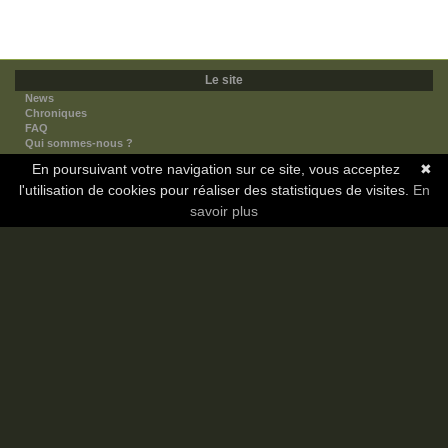
Le site
News
Chroniques
FAQ
Qui sommes-nous ?
Nos partenaires
En poursuivant votre navigation sur ce site, vous acceptez
✖
Faites-nous connaitre
l'utilisation de cookies pour réaliser des statistiques de visites.
Nous contacter
En
Nous soutenir
savoir plus
Mentions légales
Les sections
Animes
Mangas
Novels
Dramas
Informations
Communauté
Forum
Membres
Classement Icp
Discord