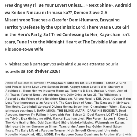
Freaking Way I'll Be Your Lover! Unless... ~ Next Shine~
,
Android
wa Keiken Ninzuu ni Irimasu ka??
,
Demon Slave 2
,
A
Misanthrope Teaches a Class for Demi-Humans
,
Easygoing
Territory Defense by the Optimistic Lord
,
There Was a Cute Girl
in the Hero's Party, So I Tried Confessing to Her
,
Kaya-chan isn't
scary
,
Tune In to the Midnight Heart
et
The Invisible Man and
His Soon-to-Be Wife
.
N'hésitez pas à partager vos avis ainsi que vos attentes pour la
nouvelle
saison d'Hiver 2026
!
Article lié aux animes suivants :
#Kanagawa ni Sunderu Elf
,
Blue Miburo - Saison 2
,
Girls
und Panzer: Motto Love Love Sakusen Desu!
,
Kaguya-sama: Love is War -Stairway to
Adulthood-
,
Kono Hon wo Nusumu Mono wa
,
Tamon’s B-Side
,
Undead Unluck
,
Jack-of-
All-Trades, Party of None
,
An Adventurer's Daily Grind at Age 29
,
The Villainess Is
Adored by the Prince of the Neighbor Kingdom
,
All you Need is Kill
,
Does it Count if You
Lose Your Innocence to an Android?
,
The Case Book of Arne
,
The Dangers in My Heart:
The Movie
,
Cardfight!! Vanguard Divinez Genma Seisen-hen
,
Champignon Witch
,
Kaguya,
princesse cosmique !
,
DARK MOON: THE BLOOD ALTAR
,
DARWIN'S INCIDENT
,
Dead
Account
,
Anyway, I'm Falling in Love with You - Saison 2
,
Duel Masters LOST ~Bōkyaku
no Taiyō~
,
Eiga Himitsu no AiPri: Mankai Bazulium Live!
,
Fire Force - Saison 3 - Cour 2
,
The Holy Grail of Eris
,
Gekijōban Mahō Shōjo Madoka☆Magica: Walpurgis no Kaiten
,
Moi, quand je me réincarne en Slime : Tears of the Azure Sea
,
Golden Kamui Saison
finale
,
The Daily Life of a Part-time Torturer
,
High School! Kimengumi
,
Une Aube
Nouvelle
,
Hana-Kimi
,
HELL MODE: The Hardcore Gamer Dominates in Another World with