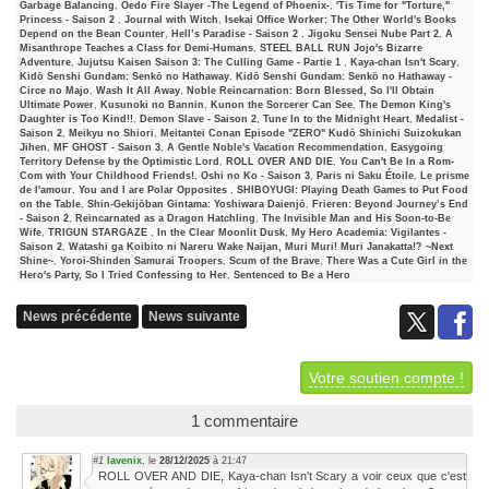
Garbage Balancing
,
Oedo Fire Slayer -The Legend of Phoenix-
,
'Tis Time for "Torture,"
Princess - Saison 2
,
Journal with Witch
,
Isekai Office Worker: The Other World's Books
Depend on the Bean Counter
,
Hell’s Paradise - Saison 2
,
Jigoku Sensei Nube Part 2
,
A
Misanthrope Teaches a Class for Demi-Humans
,
STEEL BALL RUN Jojo's Bizarre
Adventure
,
Jujutsu Kaisen Saison 3: The Culling Game - Partie 1
,
Kaya-chan Isn't Scary
,
Kidō Senshi Gundam: Senkō no Hathaway
,
Kidō Senshi Gundam: Senkō no Hathaway -
Circe no Majo
,
Wash It All Away
,
Noble Reincarnation: Born Blessed, So I'll Obtain
Ultimate Power
,
Kusunoki no Bannin
,
Kunon the Sorcerer Can See
,
The Demon King's
Daughter is Too Kind!!
,
Demon Slave - Saison 2
,
Tune In to the Midnight Heart
,
Medalist -
Saison 2
,
Meikyu no Shiori
,
Meitantei Conan Episode "ZERO" Kudō Shinichi Suizokukan
Jihen
,
MF GHOST - Saison 3
,
A Gentle Noble's Vacation Recommendation
,
Easygoing
Territory Defense by the Optimistic Lord
,
ROLL OVER AND DIE
,
You Can't Be In a Rom-
Com with Your Childhood Friends!
,
Oshi no Ko - Saison 3
,
Paris ni Saku Étoile
,
Le prisme
de l'amour
,
You and I are Polar Opposites
,
SHIBOYUGI: Playing Death Games to Put Food
on the Table
,
Shin-Gekijōban Gintama: Yoshiwara Daienjō
,
Frieren: Beyond Journey’s End
- Saison 2
,
Reincarnated as a Dragon Hatchling
,
The Invisible Man and His Soon-to-Be
Wife
,
TRIGUN STARGAZE
,
In the Clear Moonlit Dusk
,
My Hero Academia: Vigilantes -
Saison 2
,
Watashi ga Koibito ni Nareru Wake Naijan, Muri Muri! Muri Janakatta!? ~Next
Shine~
,
Yoroi-Shinden Samurai Troopers
,
Scum of the Brave
,
There Was a Cute Girl in the
Hero's Party, So I Tried Confessing to Her
,
Sentenced to Be a Hero
News précédente
News suivante
Votre soutien compte !
1 commentaire
#1
lavenix
, le
28/12/2025
à 21:47
ROLL OVER AND DIE, Kaya-chan Isn't Scary a voir ceux que c'est