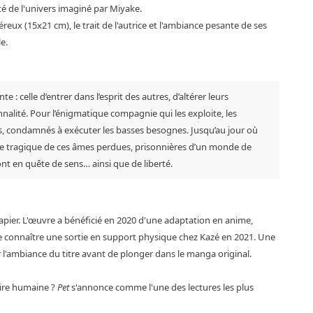
té de l'univers imaginé par Miyake.
eux (15x21 cm), le trait de l'autrice et l'ambiance pesante de ses
e.
 : celle d’entrer dans l’esprit des autres, d’altérer leurs
nnalité. Pour l’énigmatique compagnie qui les exploite, les
tils, condamnés à exécuter les basses besognes. Jusqu’au jour où
toire tragique de ces âmes perdues, prisonnières d’un monde de
nt en quête de sens… ainsi que de liberté.
pier. L'œuvre a bénéficié en 2020 d'une adaptation en anime,
de connaître une sortie en support physique chez Kazé en 2021. Une
 l'ambiance du titre avant de plonger dans le manga original.
oire humaine ?
Pet
s'annonce comme l'une des lectures les plus