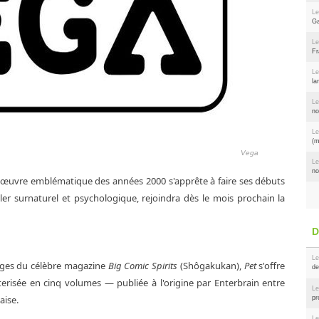
Le
Ga
Le
Fr
Le
la
Le
no
Le
(m
Vega
Le
no
e œuvre emblématique des années 2000 s'apprête à faire ses débuts
riller surnaturel et psychologique, rejoindra dès le mois prochain la
Le
pages du célèbre magazine
Big Comic Spirits
(Shôgakukan),
Pet
s'offre
de
terisée en cinq volumes — publiée à l'origine par Enterbrain entre
Le
aise.
pr
Le