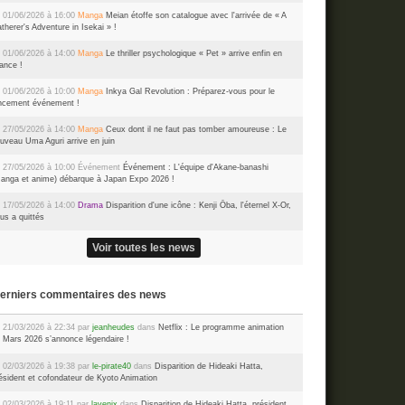
 01/06/2026 à 16:00
Manga
Meian étoffe son catalogue avec l'arrivée de « A
therer's Adventure in Isekai » !
 01/06/2026 à 14:00
Manga
Le thriller psychologique « Pet » arrive enfin en
ance !
 01/06/2026 à 10:00
Manga
Inkya Gal Revolution : Préparez-vous pour le
ncement événement !
 27/05/2026 à 14:00
Manga
Ceux dont il ne faut pas tomber amoureuse : Le
uveau Uma Aguri arrive en juin
 27/05/2026 à 10:00
Événement
Événement : L'équipe d'Akane-banashi
anga et anime) débarque à Japan Expo 2026 !
 17/05/2026 à 14:00
Drama
Disparition d'une icône : Kenji Ōba, l'éternel X-Or,
us a quittés
Voir toutes les news
Derniers commentaires des news
 21/03/2026 à 22:34 par
jeanheudes
dans
Netflix : Le programme animation
 Mars 2026 s’annonce légendaire !
 02/03/2026 à 19:38 par
le-pirate40
dans
Disparition de Hideaki Hatta,
ésident et cofondateur de Kyoto Animation
 02/03/2026 à 19:11 par
lavenix
dans
Disparition de Hideaki Hatta, président