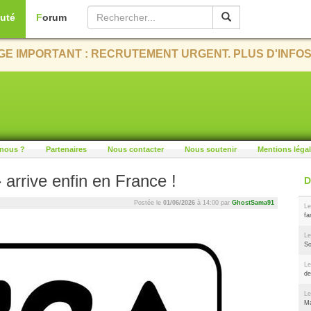
uté
Forum
E IMPORTANT : RECRUTEMENT URGENT. PLUS D'INFOS
nous ?
Partenaires
Nous contacter
Nous soutenir
Mentions léga
» arrive enfin en France !
Postée le
01/06/2026
à 14:00 par
GhostSama91
Le
fa
Le
So
Le
de
Le
Ma