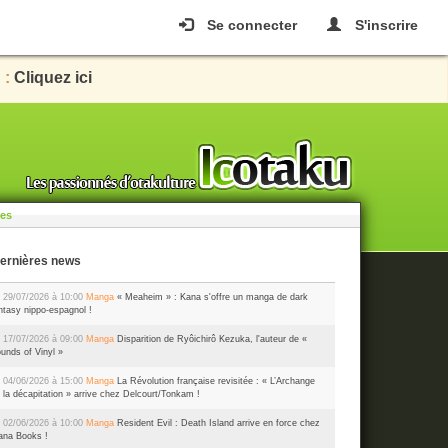
Se connecter
S'inscrire
 :
Cliquez ici
les
Dernières news
 29/07/2026 à 10:00
Manga
« Meaheim » : Kana s'offre un manga de dark
ntasy nippo-espagnol !
 17/07/2026 à 09:00
Manga
Disparition de Ryôichirô Kezuka, l'auteur de «
unds of Vinyl »
 04/06/2026 à 15:00
Manga
La Révolution française revisitée : « L’Archange
 la décapitation » arrive chez Delcourt/Tonkam !
 02/06/2026 à 10:00
Manga
Resident Evil : Death Island arrive en force chez
na Books !