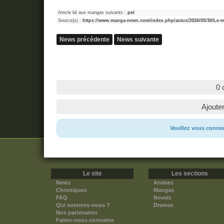
Article lié aux mangas suivants :
pet
Source(s) :
https://www.manga-news.com/index.php/actus/2026/05/30/Le-ma
News précédente
News suivante
0 
Ajoute
Veuillez vous conne
Le site
Les sections
News
Animes
Chroniques
Mangas
FAQ
Novels
Qui sommes-nous ?
Dramas
Nos partenaires
Faites-nous connaitre