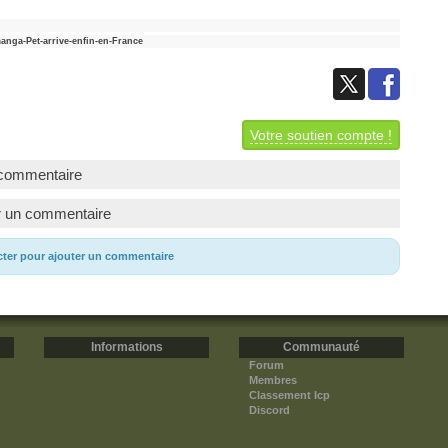
nga-Pet-arrive-enfin-en-France
Votre soutien compte !
commentaire
r un commentaire
cter pour ajouter un commentaire
Informations
Communauté
Forum
Membres
Classement Icp
Discord