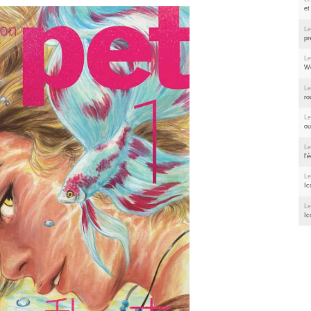
et
Le
pr
Le
We
Le
ro
Le
ou
Le
l'
Le
Ic
Le
Ic