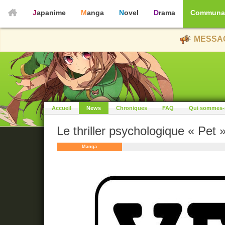
Japanime
Manga
Novel
Drama
Communa
MESSAG
Accueil
News
Chroniques
FAQ
Qui sommes-
Le thriller psychologique « Pet 
Manga