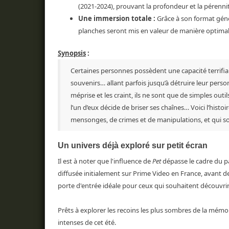
(2021-2024), prouvant la profondeur et la pérenni
Une immersion totale :
Grâce à son format génér
planches seront mis en valeur de manière optimal
Synopsis
:
Certaines personnes possèdent une capacité terrifiante
souvenirs… allant parfois jusqu’à détruire leur perso
méprise et les craint, ils ne sont que de simples ou
l’un d’eux décide de briser ses chaînes… Voici l’his
mensonges, de crimes et de manipulations, et qui so
Un univers déjà exploré sur petit écran
Il est à noter que l'influence de
Pet
dépasse le cadre du pa
diffusée initialement sur Prime Video en France, avant 
porte d'entrée idéale pour ceux qui souhaitent découvrir
Prêts à explorer les recoins les plus sombres de la mém
intenses de cet été.