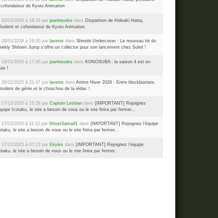
 cofondateur de Kyoto Animation
 02/03/2026 à 18:33 par
jeanheudes
dans
Disparition de Hideaki Hatta,
ésident et cofondateur de Kyoto Animation
 28/01/2026 à 19:20 par
lavenix
dans
Shinobi Undercover : Le nouveau hit du
ekly Shônen Jump s’offre un collector pour son lancement chez Soleil !
 16/01/2026 à 17:30 par
jeanheudes
dans
KONOSUBA : la saison 4 est en
ute !
 28/12/2025 à 21:47 par
lavenix
dans
Anime Hiver 2026 : Entre blockbusters,
tsiders de génie et le chouchou de la rédac !
 17/12/2025 à 15:29 par
Captain Lesbian
dans
[IMPORTANT] Rejoignez
équipe Icotaku, le site a besoin de vous ou le site finira par fermer...
 17/12/2025 à 11:12 par
GhostSama91
dans
[IMPORTANT] Rejoignez l'équipe
otaku, le site a besoin de vous ou le site finira par fermer...
 17/12/2025 à 07:23 par
Ekyles
dans
[IMPORTANT] Rejoignez l'équipe
otaku, le site a besoin de vous ou le site finira par fermer...