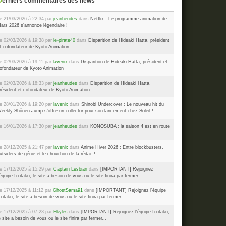
Derniers commentaires des news
e 21/03/2026 à 22:34 par
jeanheudes
dans
Netflix : Le programme animation de
ars 2026 s’annonce légendaire !
e 02/03/2026 à 19:38 par
le-pirate40
dans
Disparition de Hideaki Hatta, président
t cofondateur de Kyoto Animation
e 02/03/2026 à 19:11 par
lavenix
dans
Disparition de Hideaki Hatta, président et
ofondateur de Kyoto Animation
e 02/03/2026 à 18:33 par
jeanheudes
dans
Disparition de Hideaki Hatta,
résident et cofondateur de Kyoto Animation
e 28/01/2026 à 19:20 par
lavenix
dans
Shinobi Undercover : Le nouveau hit du
eekly Shônen Jump s’offre un collector pour son lancement chez Soleil !
e 16/01/2026 à 17:30 par
jeanheudes
dans
KONOSUBA : la saison 4 est en route
e 28/12/2025 à 21:47 par
lavenix
dans
Anime Hiver 2026 : Entre blockbusters,
utsiders de génie et le chouchou de la rédac !
e 17/12/2025 à 15:29 par
Captain Lesbian
dans
[IMPORTANT] Rejoignez
'équipe Icotaku, le site a besoin de vous ou le site finira par fermer...
e 17/12/2025 à 11:12 par
GhostSama91
dans
[IMPORTANT] Rejoignez l'équipe
cotaku, le site a besoin de vous ou le site finira par fermer...
e 17/12/2025 à 07:23 par
Ekyles
dans
[IMPORTANT] Rejoignez l'équipe Icotaku,
e site a besoin de vous ou le site finira par fermer...