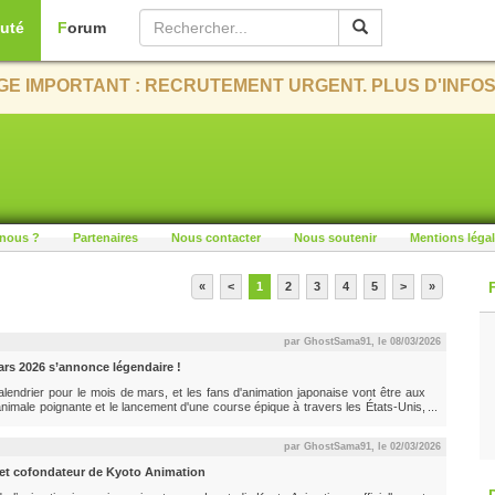
uté
Forum
E IMPORTANT : RECRUTEMENT URGENT. PLUS D'INFOS
nous ?
Partenaires
Nous contacter
Nous soutenir
Mentions léga
«
<
1
2
3
4
5
>
»
par GhostSama91, le
08/03/2026
ars 2026 s’annonce légendaire !
lendrier pour le mois de mars, et les fans d'animation japonaise vont être aux
animale poignante et le lancement d'une course épique à travers les États-Unis,
ultime saison tire sa révérence Date de sortie : 7 mars Plus d'un an après la
par GhostSama91, le
02/03/2026
t et cofondateur de Kyoto Animation