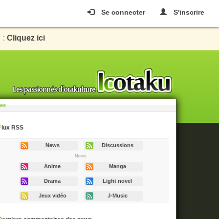
Se connecter
S'inscrire
 :
Cliquez ici
les
Flux RSS
News
Discussions
News
Anime
Manga
Drama
Light novel
Jeux vidéo
J-Music