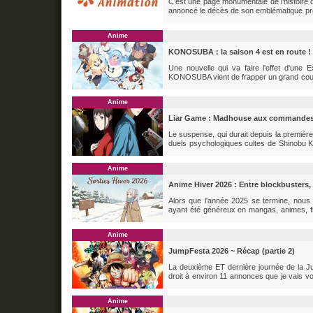
C’est une page monumentale de l’histoire de
annoncé le décès de son emblématique prési
76 ans. Le studio a exprimé sa profonde gr
au long de sa vie et de...
Anime
KONOSUBA : la saison 4 est en route !
Une nouvelle qui va faire l'effet d'une 
KONOSUBA vient de frapper un grand coup lo
comme étant une quatrième saison ! Voic
d'humour. C'est désormais officiel...
Anime
Liar Game : Madhouse aux commandes d
Le suspense, qui durait depuis la première 
duels psychologiques cultes de Shinobu Kai
promotionnelle (PV) et le voile est tombé s
nous tenir en...
Anime
Anime Hiver 2026 : Entre blockbusters, 
Alors que l'année 2025 se termine, nou
ayant été généreux en mangas, animes, fig
apportant avec lui non seulement une nouv
agendas, on fait le point sur les séries...
Anime
JumpFesta 2026 ~ Récap (partie 2)
La deuxième ET dernière journée de la Ju
droit à environ 11 annonces que je vais 
la première journée, je vous invite à consu
promotionnelles Akane...
Anime