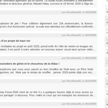
 l’animation japonaise qui se tourne. Le studio Kyoto Animation a officiellement
dent et directeur général, Hideaki Hatta, survenu le 16 février 2026 à l’âge de
atitude pour le soutien et la bienveillance témoignés à l’égard de M. Hatta tout
L
M
par GhostSama91, le
14/01/2026
L
e
Explosion de joie ! Pour célébrer dignement son 10e anniversaire, la licence
rs d'un livestream spécial : la suite tant attendue est officiellement confirmée
i tout ce qu'il faut retenir des célébrations de cette décennie de chaos et
L
c
par GhostSama91, le
02/01/2026
L
'un projet de haut vol
p
révélation du projet en août 2025, prend enfin fin ! Afin de mettre en images les
tani, il est porté à notre attention un nouveau teaser visuel ainsi qu'une vidéo
L
ur l'équipe en charge du projet. Voici tous les détails de ce projet qui promet de
W
par GhostSama91, le
28/12/2025
L
!
outsiders de génie et le chouchou de la rédac !
s espérons que vous avez passé un bon réveillon de Noël avec un Père Noël
L
urines, etc. Mais pas le temps de souffler : janvier 2026 pointe déjà son nez,
o
elle année, mais surtout une saison d'animation qui s'annonce riche. Sortez les
L
par GhostSama91, le
21/12/2025
l
L
mp Festa 2026 vient de se finir il y a quelques heures déjà et nous avons eu
I
vous partager ci-dessous. Pour celles et ceux qui ont manqués les annonces de
lter la première partie de notre article. De nouveaux visuels, teasers et vidéos
L
par GhostSama91, le
20/12/2025
l