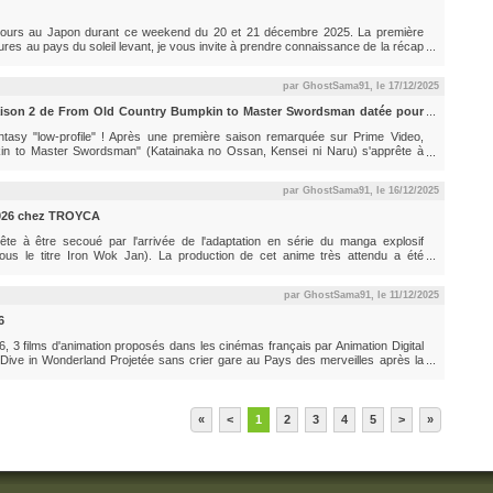
 cours au Japon durant ce weekend du 20 et 21 décembre 2025. La première
ures au pays du soleil levant, je vous invite à prendre connaissance de la récap
éos promotionnelles et visuels Cette première journée de Jump Festa 2026 a
.
par GhostSama91, le
17/12/2025
 saison 2 de From Old Country Bumpkin to Master Swordsman datée pour
tasy "low-profile" ! Après une première saison remarquée sur Prime Video,
kin to Master Swordsman" (Katainaka no Ossan, Kensei ni Naru) s'apprête à
nt de confirmer une fenêtre de sortie pour juillet 2026 au Japon. 🏫 Un nouveau
conde...
par GhostSama91, le
16/12/2025
2026 chez TROYCA
rête à être secoué par l'arrivée de l'adaptation en série du manga explosif
ous le titre Iron Wok Jan). La production de cet anime très attendu a été
usion programmée pour 2026 au Japon. Un projet mené par une équipe de renom
udio...
par GhostSama91, le
11/12/2025
6
6, 3 films d'animation proposés dans les cinémas français par Animation Digital
 Dive in Wonderland Projetée sans crier gare au Pays des merveilles après la
nd-mère, Lise, étudiante en quête de repères, se voit entraînée dans un univers
«
<
1
2
3
4
5
>
»