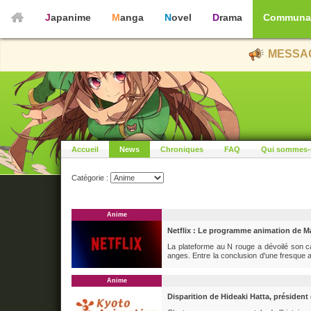
Japanime
Manga
Novel
Drama
Communa
MESSAG
Accueil
News
Chroniques
FAQ
Qui sommes-
Catégorie :
Anime
Netflix : Le programme animation de M
La plateforme au N rouge a dévoilé son ca
anges. Entre la conclusion d'une fresque 
voici ce qui vous attend ! Beastars : L'
diffusion de la première partie...
Anime
Disparition de Hideaki Hatta, présiden