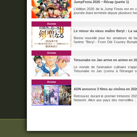
JumpFesta 2026 ~ Récap (partie 1)
L'édition 2026 de la Jump Festa est en
journée étant terminée depuis plusieurs he
du 1er jour ! De nouvelles saisons, vid
apporté son lot de bonnes nouvelles avec..
Anime
Le retour du vieux maître Beryl : La
l'été 2026 !
Bonne nouvelle pour les amateurs de fan
l'anime "Beryl : From Old Country Bump
revenir sur les écrans. La production vie
défi : De l'épée à la magie ? Dans cette se
Anime
Tetsunabe no Jan arrive en anime en 
Le monde de l'animation culinaire s'app
Tetsunabe no Jan (connu à l'étranger s
officiellement confirmée, avec une diff
Cette adaptation sera réalisée au sein du st
Anime
ADN annonce 3 films au cinéma en 202
Retrouvez durant le premier trimestre 202
Network. Alice aux pays des merveilles :
réception d’une lettre laissée par sa gra
grouillant de créatures...