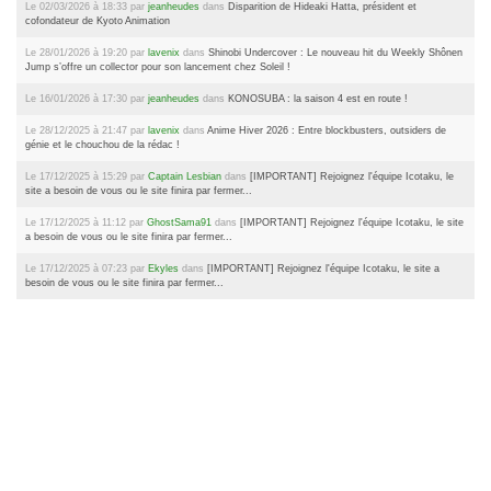
Le 02/03/2026 à 18:33 par
jeanheudes
dans
Disparition de Hideaki Hatta, président et
cofondateur de Kyoto Animation
Le 28/01/2026 à 19:20 par
lavenix
dans
Shinobi Undercover : Le nouveau hit du Weekly Shônen
Jump s’offre un collector pour son lancement chez Soleil !
Le 16/01/2026 à 17:30 par
jeanheudes
dans
KONOSUBA : la saison 4 est en route !
Le 28/12/2025 à 21:47 par
lavenix
dans
Anime Hiver 2026 : Entre blockbusters, outsiders de
génie et le chouchou de la rédac !
Le 17/12/2025 à 15:29 par
Captain Lesbian
dans
[IMPORTANT] Rejoignez l'équipe Icotaku, le
site a besoin de vous ou le site finira par fermer...
Le 17/12/2025 à 11:12 par
GhostSama91
dans
[IMPORTANT] Rejoignez l'équipe Icotaku, le site
a besoin de vous ou le site finira par fermer...
Le 17/12/2025 à 07:23 par
Ekyles
dans
[IMPORTANT] Rejoignez l'équipe Icotaku, le site a
besoin de vous ou le site finira par fermer...