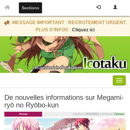
Sections
MESSAGE IMPORTANT : RECRUTEMENT URGENT.
PLUS D'INFOS :
Cliquez ici
Menu
De nouvelles informations sur Megami-
ryō no Ryōbo-kun
Anime
Postée le
22/01/2021
à 10:00 par
Taikawa