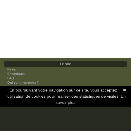
Le site
News
Chroniques
FAQ
Qui sommes-nous ?
Nos partenaires
En poursuivant votre navigation sur ce site, vous acceptez
✖
Faites-nous connaitre
l'utilisation de cookies pour réaliser des statistiques de visites.
Nous contacter
En
Nous soutenir
savoir plus
Mentions légales
Les sections
Animes
Mangas
Novels