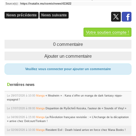
Source(s) :
https://natalie.mu/comic/news/413422
News précédente
News suivante
Votre soutien compte !
0 commentaire
Ajouter un commentaire
Veuillez vous connecter pour ajouter un commentaire
Dernières news
Le 29/07/2026 à 10:00
Manga
« Meaheim » : Kana s'offre un manga de dark fantasy nippo-
espagnol !
Le 17/07/2026 à 09:00
Manga
Disparition de Ryôichirô Kezuka, l'auteur de « Sounds of Vinyl »
Le 04/06/2026 à 15:00
Manga
La Révolution française revisitée : « L’Archange de la décapitation
» arrive chez Delcourt/Tonkam !
Le 02/06/2026 à 10:00
Manga
Resident Evil : Death Island arrive en force chez Mana Books !