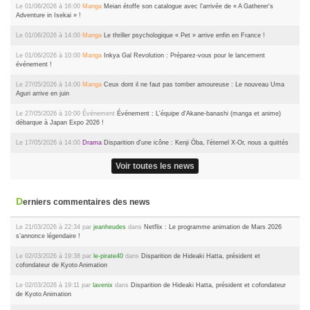
Le 01/06/2026 à 16:00
Manga
Meian étoffe son catalogue avec l'arrivée de « A Gatherer's
Adventure in Isekai » !
Le 01/06/2026 à 14:00
Manga
Le thriller psychologique « Pet » arrive enfin en France !
Le 01/06/2026 à 10:00
Manga
Inkya Gal Revolution : Préparez-vous pour le lancement
événement !
Le 27/05/2026 à 14:00
Manga
Ceux dont il ne faut pas tomber amoureuse : Le nouveau Uma
Aguri arrive en juin
Le 27/05/2026 à 10:00
Événement
Événement : L'équipe d'Akane-banashi (manga et anime)
débarque à Japan Expo 2026 !
Le 17/05/2026 à 14:00
Drama
Disparition d'une icône : Kenji Ōba, l'éternel X-Or, nous a quittés
Voir toutes les news
Derniers commentaires des news
Le 21/03/2026 à 22:34 par
jeanheudes
dans
Netflix : Le programme animation de Mars 2026
s’annonce légendaire !
Le 02/03/2026 à 19:38 par
le-pirate40
dans
Disparition de Hideaki Hatta, président et
cofondateur de Kyoto Animation
Le 02/03/2026 à 19:11 par
lavenix
dans
Disparition de Hideaki Hatta, président et cofondateur
de Kyoto Animation