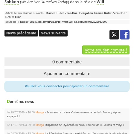
Sohkoh
(
We Are Not Ourselves Today
) dans le rôle de
Will
.
Article lié aux dramas suivants :
Kamen Rider Zero-One
,
Gekijōban Kamen Rider Zero-One :
Real x Time
Source(s) :
https://youtu.be/3jmuP3BZPto
https://eiga.com/news/20200830/4/
News précédente
News suivante
Votre soutien compte !
0 commentaire
Ajouter un commentaire
Veuillez vous connecter pour ajouter un commentaire
Dernières news
Le 29/07/2026 à 10:00
Manga
« Meaheim » : Kana s'offre un manga de dark fantasy nippo-
espagnol !
Le 17/07/2026 à 09:00
Manga
Disparition de Ryôichirô Kezuka, l'auteur de « Sounds of Vinyl »
Le 04/06/2026 à 15:00
Manga
La Révolution française revisitée : « L’Archange de la décapitation