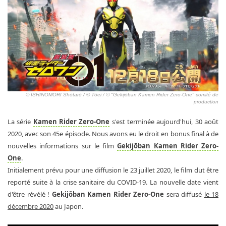
© ISHINOMORI Shōtarō / © Tōei / © "Gekijōban Kamen Rider Zero-One" comité de
production
La série
Kamen Rider Zero-One
s'est terminée aujourd'hui, 30 août
2020, avec son 45e épisode. Nous avons eu le droit en bonus final à de
nouvelles informations sur le film
Gekijōban Kamen Rider Zero-
One
.
Initialement prévu pour une diffusion le 23 juillet 2020, le film dut être
reporté suite à la crise sanitaire du COVID-19. La nouvelle date vient
d'être révélé !
Gekijōban Kamen Rider Zero-One
sera diffusé
le 18
décembre 2020
au Japon.