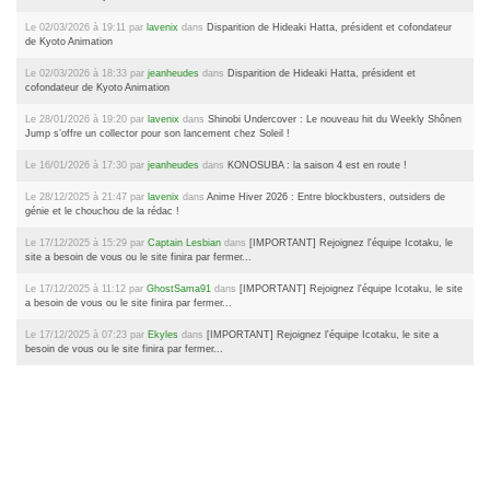
Le 02/03/2026 à 19:11 par
lavenix
dans
Disparition de Hideaki Hatta, président et cofondateur
de Kyoto Animation
Le 02/03/2026 à 18:33 par
jeanheudes
dans
Disparition de Hideaki Hatta, président et
cofondateur de Kyoto Animation
Le 28/01/2026 à 19:20 par
lavenix
dans
Shinobi Undercover : Le nouveau hit du Weekly Shônen
Jump s’offre un collector pour son lancement chez Soleil !
Le 16/01/2026 à 17:30 par
jeanheudes
dans
KONOSUBA : la saison 4 est en route !
Le 28/12/2025 à 21:47 par
lavenix
dans
Anime Hiver 2026 : Entre blockbusters, outsiders de
génie et le chouchou de la rédac !
Le 17/12/2025 à 15:29 par
Captain Lesbian
dans
[IMPORTANT] Rejoignez l'équipe Icotaku, le
site a besoin de vous ou le site finira par fermer...
Le 17/12/2025 à 11:12 par
GhostSama91
dans
[IMPORTANT] Rejoignez l'équipe Icotaku, le site
a besoin de vous ou le site finira par fermer...
Le 17/12/2025 à 07:23 par
Ekyles
dans
[IMPORTANT] Rejoignez l'équipe Icotaku, le site a
besoin de vous ou le site finira par fermer...