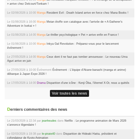
» arrive chez Delcourt/Tonkam !
Le 02/06/2026 à 10:00
Manga
Resident Evil : Death Island arrive en force chez Mana Books !
Le 01/06/2026 à 16:00
Manga
Meian étoffe son catalogue avec l'arrivée de « A Gatherer's
Adventure in Isekai » !
Le 01/06/2026 à 14:00
Manga
Le thriller psychologique « Pet » arrive enfin en France !
Le 01/06/2026 à 10:00
Manga
Inkya Gal Revolution : Préparez-vous pour le lancement
événement !
Le 27/05/2026 à 14:00
Manga
Ceux dont il ne faut pas tomber amoureuse : Le nouveau Uma
Aguri arrive en juin
Le 27/05/2026 à 10:00
Événement
Événement : L'équipe d'Akane-banashi (manga et anime)
débarque à Japan Expo 2026 !
Le 17/05/2026 à 14:00
Drama
Disparition d'une icône : Kenji Ōba, l'éternel X-Or, nous a quittés
Voir toutes les news
Derniers commentaires des news
Le 21/03/2026 à 22:34 par
jeanheudes
dans
Netflix : Le programme animation de Mars 2026
s’annonce légendaire !
Le 02/03/2026 à 19:38 par
le-pirate40
dans
Disparition de Hideaki Hatta, président et
cofondateur de Kyoto Animation