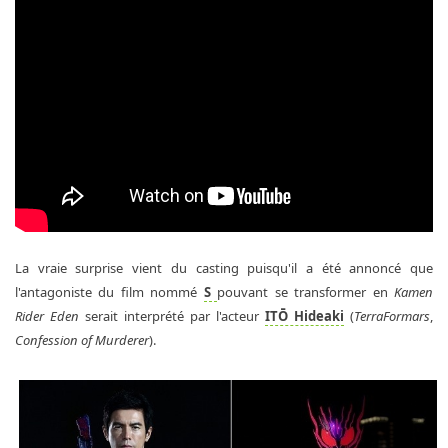
La vraie surprise vient du casting puisqu'il a été annoncé que
l'antagoniste du film nommé
S
pouvant se transformer en
Kamen
Rider Eden
serait interprété par l'acteur
ITŌ Hideaki
(
TerraFormars
,
Confession of Murderer
).