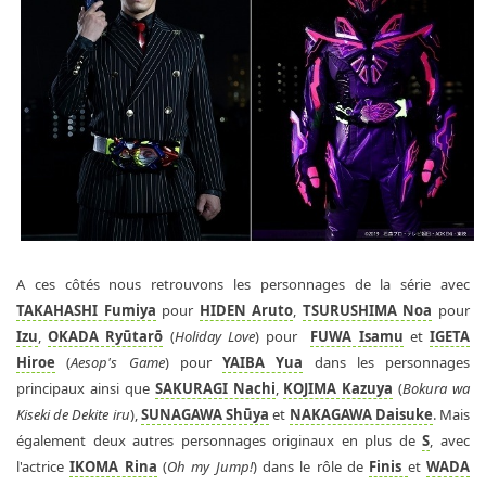
A ces côtés nous retrouvons les personnages de la série avec
TAKAHASHI Fumiya
pour
HIDEN Aruto
,
TSURUSHIMA Noa
pour
Izu
,
OKADA Ryūtarō
(
Holiday Love
) pour
FUWA Isamu
et
IGETA
Hiroe
(
Aesop's Game
) pour
YAIBA Yua
dans les personnages
principaux ainsi que
SAKURAGI Nachi
,
KOJIMA Kazuya
(
Bokura wa
Kiseki de Dekite iru
),
SUNAGAWA Shūya
et
NAKAGAWA Daisuke
. Mais
également deux autres personnages originaux en plus de
S
, avec
l'actrice
IKOMA Rina
(
Oh my Jump!
) dans le rôle de
Finis
et
WADA