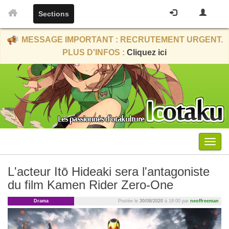
Sections
MESSAGE IMPORTANT : RECRUTEMENT URGENT.
PLUS D'INFOS :
Cliquez ici
Menu
L'acteur Itō Hideaki sera l'antagoniste
du film Kamen Rider Zero-One
Drama
Postée le
30/08/2020
à 18:00 par
neoffreeman