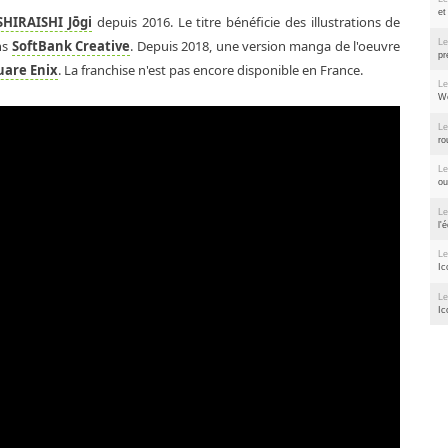
et
SHIRAISHI Jōgi
depuis 2016. Le titre bénéficie des illustrations de
Le
ns
SoftBank Creative
. Depuis 2018, une version manga de l'oeuvre
pr
uare Enix
. La franchise n'est pas encore disponible en France.
Le
We
Le
ro
Le
ou
Le
l'
Le
Ic
Le
Ic