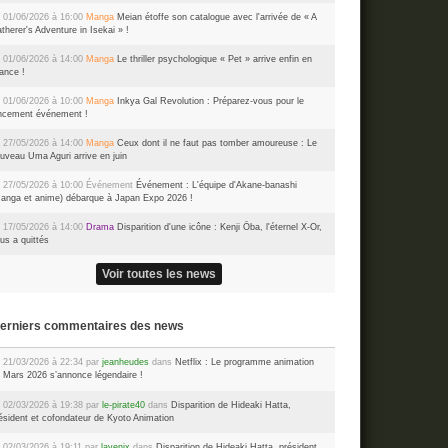
 01/06/2026 à 16:00
Manga
Meian étoffe son catalogue avec l'arrivée de « A
therer's Adventure in Isekai » !
 01/06/2026 à 14:00
Manga
Le thriller psychologique « Pet » arrive enfin en
ance !
 01/06/2026 à 10:00
Manga
Inkya Gal Revolution : Préparez-vous pour le
ncement événement !
 27/05/2026 à 14:00
Manga
Ceux dont il ne faut pas tomber amoureuse : Le
uveau Uma Aguri arrive en juin
 27/05/2026 à 10:00
Événement
Événement : L'équipe d'Akane-banashi
anga et anime) débarque à Japan Expo 2026 !
 17/05/2026 à 14:00
Drama
Disparition d'une icône : Kenji Ōba, l'éternel X-Or,
us a quittés
Voir toutes les news
Derniers commentaires des news
 21/03/2026 à 22:34 par
jeanheudes
dans
Netflix : Le programme animation
 Mars 2026 s’annonce légendaire !
 02/03/2026 à 19:38 par
le-pirate40
dans
Disparition de Hideaki Hatta,
ésident et cofondateur de Kyoto Animation
 02/03/2026 à 19:11 par
lavenix
dans
Disparition de Hideaki Hatta, président