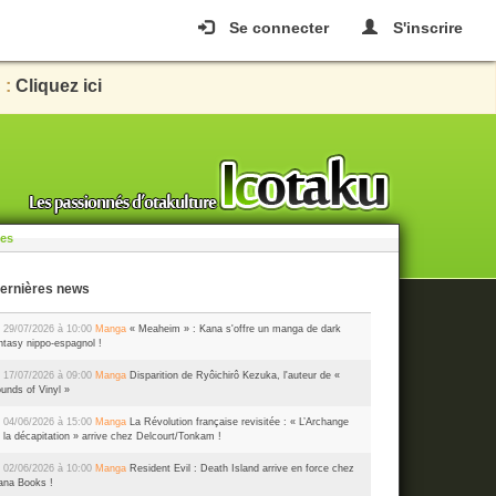
Se connecter
S'inscrire
 :
Cliquez ici
les
Dernières news
 29/07/2026 à 10:00
Manga
« Meaheim » : Kana s'offre un manga de dark
ntasy nippo-espagnol !
 17/07/2026 à 09:00
Manga
Disparition de Ryôichirô Kezuka, l'auteur de «
unds of Vinyl »
 04/06/2026 à 15:00
Manga
La Révolution française revisitée : « L’Archange
 la décapitation » arrive chez Delcourt/Tonkam !
 02/06/2026 à 10:00
Manga
Resident Evil : Death Island arrive en force chez
na Books !