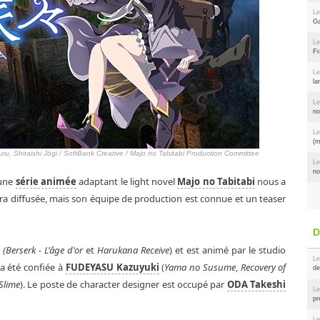
Le
Ga
Le
Fr
Le
la
Le
no
Le
(m
ru, Shiraishi Jōgi / SoftBank Creative / Majo no Tabitabi Production Committee
Le
no
'une
série animée
adaptant le light novel
Majo no Tabitabi
nous a
a diffusée, mais son équipe de production est connue et un teaser
(Berserk - L'âge d'or
et
Harukana Receive
) et est animé par le studio
Le
 a été confiée à
FUDEYASU Kazuyuki
(
Yama no Susume
,
Recovery of
de
Slime
). Le poste de character designer est occupé par
ODA Takeshi
Le
pr
Le