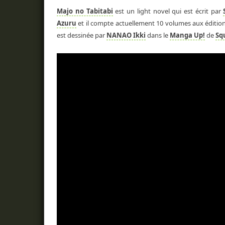
Majo no Tabitabi
est un light novel qui est écrit par
Azuru
et il compte actuellement 10 volumes aux éditio
est dessinée par
NANAO Ikki
dans le
Manga Up!
de
Sq