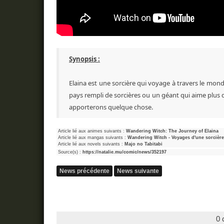
Synopsis :
Elaina est une sorcière qui voyage à travers le mo
pays rempli de sorcières ou un géant qui aime plus
apporterons quelque chose.
Article lié aux animes suivants :
Wandering Witch: The Journey of Elaina
Article lié aux mangas suivants :
Wandering Witch - Voyages d'une sorcière
Article lié aux novels suivants :
Majo no Tabitabi
Source(s) :
https://natalie.mu/comic/news/352197
News précédente
News suivante
0 