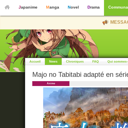
Japanime
Manga
Novel
Drama
Communa
MESSAG
Accueil
News
Chroniques
FAQ
Qui sommes-
Majo no Tabitabi adapté en sér
Anime