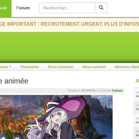
uté
Forum
E IMPORTANT : RECRUTEMENT URGENT. PLUS D'INFOS
nous ?
Partenaires
Nous contacter
Nous soutenir
Mentions léga
ie animée
Postée le
20/10/2019
à 11:00 par
Taikawa
Le
fa
Le
So
Le
de
Le
Ma