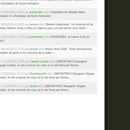
 cofondateur de Kyoto Animation
 02/03/2026 à 18:33 par
jeanheudes
dans
Disparition de Hideaki Hatta,
ésident et cofondateur de Kyoto Animation
 28/01/2026 à 19:20 par
lavenix
dans
Shinobi Undercover : Le nouveau hit du
ekly Shônen Jump s’offre un collector pour son lancement chez Soleil !
 16/01/2026 à 17:30 par
jeanheudes
dans
KONOSUBA : la saison 4 est en
ute !
 28/12/2025 à 21:47 par
lavenix
dans
Anime Hiver 2026 : Entre blockbusters,
tsiders de génie et le chouchou de la rédac !
 17/12/2025 à 15:29 par
Captain Lesbian
dans
[IMPORTANT] Rejoignez
équipe Icotaku, le site a besoin de vous ou le site finira par fermer...
 17/12/2025 à 11:12 par
GhostSama91
dans
[IMPORTANT] Rejoignez l'équipe
otaku, le site a besoin de vous ou le site finira par fermer...
 17/12/2025 à 07:23 par
Ekyles
dans
[IMPORTANT] Rejoignez l'équipe
otaku, le site a besoin de vous ou le site finira par fermer...