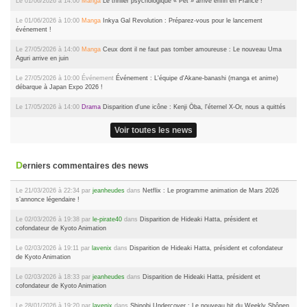
Le 01/06/2026 à 14:00
Manga
Le thriller psychologique « Pet » arrive enfin en France !
Le 01/06/2026 à 10:00
Manga
Inkya Gal Revolution : Préparez-vous pour le lancement
événement !
Le 27/05/2026 à 14:00
Manga
Ceux dont il ne faut pas tomber amoureuse : Le nouveau Uma
Aguri arrive en juin
Le 27/05/2026 à 10:00
Événement
Événement : L'équipe d'Akane-banashi (manga et anime)
débarque à Japan Expo 2026 !
Le 17/05/2026 à 14:00
Drama
Disparition d'une icône : Kenji Ōba, l'éternel X-Or, nous a quittés
Voir toutes les news
Derniers commentaires des news
Le 21/03/2026 à 22:34 par
jeanheudes
dans
Netflix : Le programme animation de Mars 2026
s’annonce légendaire !
Le 02/03/2026 à 19:38 par
le-pirate40
dans
Disparition de Hideaki Hatta, président et
cofondateur de Kyoto Animation
Le 02/03/2026 à 19:11 par
lavenix
dans
Disparition de Hideaki Hatta, président et cofondateur
de Kyoto Animation
Le 02/03/2026 à 18:33 par
jeanheudes
dans
Disparition de Hideaki Hatta, président et
cofondateur de Kyoto Animation
Le 28/01/2026 à 19:20 par
lavenix
dans
Shinobi Undercover : Le nouveau hit du Weekly Shônen