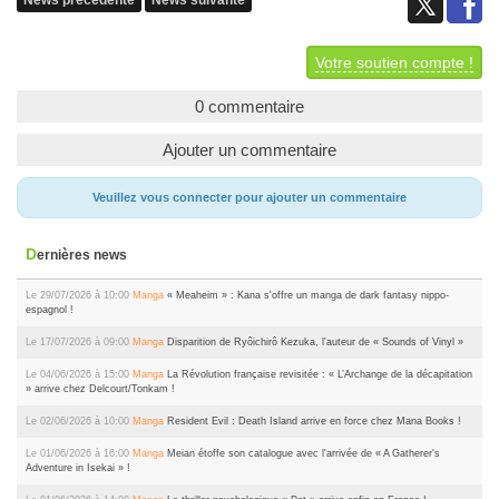
Votre soutien compte !
0 commentaire
Ajouter un commentaire
Veuillez vous connecter pour ajouter un commentaire
Dernières news
Le 29/07/2026 à 10:00
Manga
« Meaheim » : Kana s'offre un manga de dark fantasy nippo-
espagnol !
Le 17/07/2026 à 09:00
Manga
Disparition de Ryôichirô Kezuka, l'auteur de « Sounds of Vinyl »
Le 04/06/2026 à 15:00
Manga
La Révolution française revisitée : « L’Archange de la décapitation
» arrive chez Delcourt/Tonkam !
Le 02/06/2026 à 10:00
Manga
Resident Evil : Death Island arrive en force chez Mana Books !
Le 01/06/2026 à 16:00
Manga
Meian étoffe son catalogue avec l'arrivée de « A Gatherer's
Adventure in Isekai » !