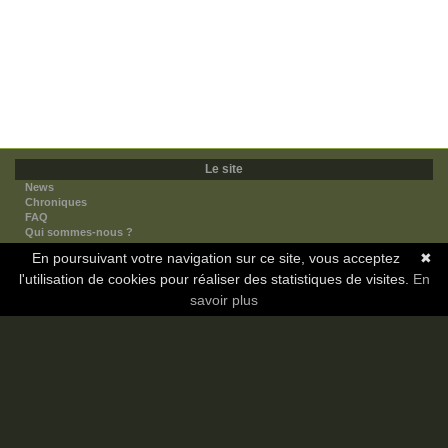
Le site
News
Chroniques
FAQ
Qui sommes-nous ?
Nos partenaires
En poursuivant votre navigation sur ce site, vous acceptez
✖
Faites-nous connaitre
l'utilisation de cookies pour réaliser des statistiques de visites.
Nous contacter
En
Nous soutenir
savoir plus
Mentions légales
Les sections
Animes
Mangas
Novels
Dramas
Informations