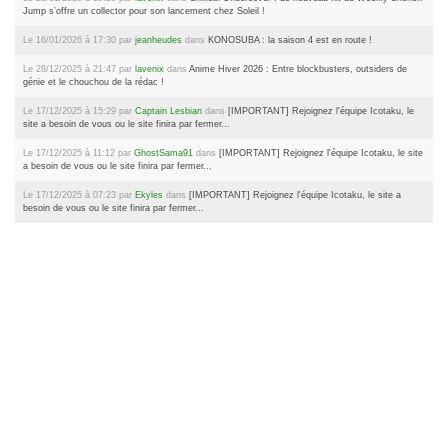
Jump s’offre un collector pour son lancement chez Soleil !
Le 16/01/2026 à 17:30 par
jeanheudes
dans
KONOSUBA : la saison 4 est en route !
Le 28/12/2025 à 21:47 par
lavenix
dans
Anime Hiver 2026 : Entre blockbusters, outsiders de
génie et le chouchou de la rédac !
Le 17/12/2025 à 15:29 par
Captain Lesbian
dans
[IMPORTANT] Rejoignez l'équipe Icotaku, le
site a besoin de vous ou le site finira par fermer...
Le 17/12/2025 à 11:12 par
GhostSama91
dans
[IMPORTANT] Rejoignez l'équipe Icotaku, le site
a besoin de vous ou le site finira par fermer...
Le 17/12/2025 à 07:23 par
Ekyles
dans
[IMPORTANT] Rejoignez l'équipe Icotaku, le site a
besoin de vous ou le site finira par fermer...