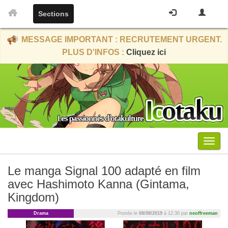
Sections
MESSAGE IMPORTANT : RECRUTEMENT URGENT.
PLUS D'INFOS :
Cliquez ici
Menu
Le manga Signal 100 adapté en film
avec Hashimoto Kanna (Gintama,
Kingdom)
Drama
Postée le
08/08/2019
à 12:30 par
neoffreeman