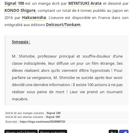
Signal 100
est un manga écrit par
MIYATSUKI Arata
et dessiné par
KONDO Shigure
, comptant un total de 4 tomes publiés au Japon en
2016 par
Hakusensha
. L'oeuvre est disponible en France dans son
intégralité aux éditions
Delcourt/Tonkam
.
Synopsis :
M. Shimobe, professeur principal et souffre-douleur d’une
classe indisciplinée, leur diffuse un jour un film étrange. Ses
élèves réalisent alors qu’ils viennent d’être hypnotisés ! Pour
parfaire sa vengeance, M. Shimobe se suicide après leur avoir
dévoilé une dernière information : Il existe 100 actions à ne pas
réaliser sous peine de mort ! Leur vie prend un tournant
macabre.
Article lié aux mangas suivants :
Signal 100
Article lié aux dramas suivants :
Signal 100
Source(s) :
https://eiga.com/news/20190807/2/
News précédente
News suivante