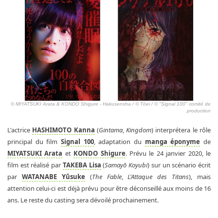
© MIYATSUKI Arata & KONDO Shigure - Hakusensha / © Tōei / © "Signal 100" comité de
production
L'actrice
HASHIMOTO Kanna
(
Gintama
,
Kingdom
) interprétera le rôle
principal du film
Signal 100
, adaptation du
manga éponyme
de
MIYATSUKI Arata
et
KONDO Shigure
. Prévu le 24 janvier 2020, le
film est réalisé par
TAKEBA Lisa
(
Samayō Koyubi
) sur un scénario écrit
par
WATANABE Yūsuke
(
The Fable
,
L'Attaque des Titans
), mais
attention celui-ci est déjà prévu pour être déconseillé aux moins de 16
ans. Le reste du casting sera dévoilé prochainement.