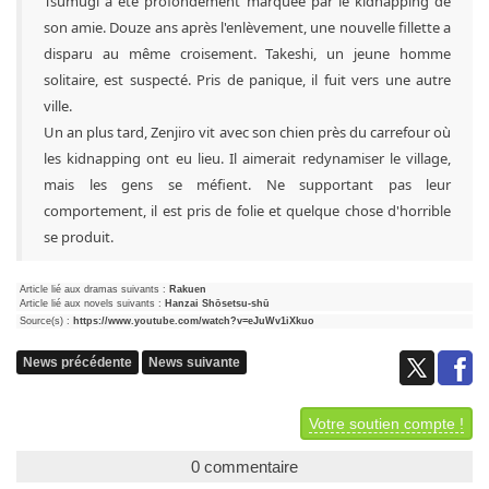
Tsumugi a été profondément marquée par le kidnapping de
son amie. Douze ans après l'enlèvement, une nouvelle fillette a
disparu au même croisement. Takeshi, un jeune homme
solitaire, est suspecté. Pris de panique, il fuit vers une autre
ville.
Un an plus tard, Zenjiro vit avec son chien près du carrefour où
les kidnapping ont eu lieu. Il aimerait redynamiser le village,
mais les gens se méfient. Ne supportant pas leur
comportement, il est pris de folie et quelque chose d'horrible
se produit.
Article lié aux dramas suivants :
Rakuen
Article lié aux novels suivants :
Hanzai Shōsetsu-shū
Source(s) :
https://www.youtube.com/watch?v=eJuWv1iXkuo
News précédente
News suivante
Votre soutien compte !
0 commentaire