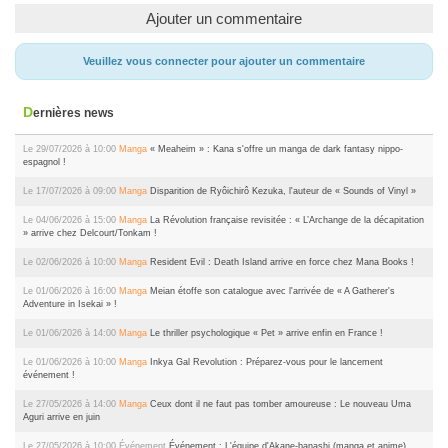
Ajouter un commentaire
Veuillez vous connecter pour ajouter un commentaire
Dernières news
Le 29/07/2026 à 10:00
Manga
« Meaheim » : Kana s'offre un manga de dark fantasy nippo-
espagnol !
Le 17/07/2026 à 09:00
Manga
Disparition de Ryôichirô Kezuka, l'auteur de « Sounds of Vinyl »
Le 04/06/2026 à 15:00
Manga
La Révolution française revisitée : « L’Archange de la décapitation
» arrive chez Delcourt/Tonkam !
Le 02/06/2026 à 10:00
Manga
Resident Evil : Death Island arrive en force chez Mana Books !
Le 01/06/2026 à 16:00
Manga
Meian étoffe son catalogue avec l'arrivée de « A Gatherer's
Adventure in Isekai » !
Le 01/06/2026 à 14:00
Manga
Le thriller psychologique « Pet » arrive enfin en France !
Le 01/06/2026 à 10:00
Manga
Inkya Gal Revolution : Préparez-vous pour le lancement
événement !
Le 27/05/2026 à 14:00
Manga
Ceux dont il ne faut pas tomber amoureuse : Le nouveau Uma
Aguri arrive en juin
Le 27/05/2026 à 10:00
Événement
Événement : L'équipe d'Akane-banashi (manga et anime)