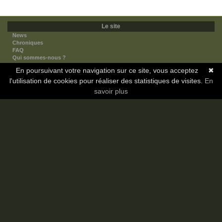
Le site
News
Chroniques
FAQ
Qui sommes-nous ?
Nos partenaires
En poursuivant votre navigation sur ce site, vous acceptez
✖
Faites-nous connaitre
l'utilisation de cookies pour réaliser des statistiques de visites.
Nous contacter
En
Nous soutenir
savoir plus
Mentions légales
Les sections
Animes
Mangas
Novels
Dramas
Informations
Communauté
Forum
Membres
Classement Icp
Discord