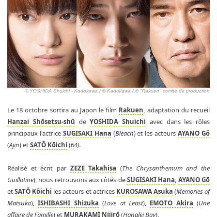
© YOSHIDA Shuichi - Kadokawa / © Kadokawa / © "Rakuen" comité de production
Le 18 octobre sortira au Japon le film
Rakuen
, adaptation du recueil
Hanzai Shōsetsu-shū
de
YOSHIDA Shuichi
avec dans les rôles
principaux l'actrice
SUGISAKI Hana
(
Bleach
) et les acteurs
AYANO Gō
(
Ajin
) et
SATŌ Kōichi
(64
).
Réalisé et écrit par
ZEZE Takahisa
(
The Chrysanthemum and the
Guillotine
), nous retrouvons aux côtés de
SUGISAKI Hana
,
AYANO Gō
et
SATŌ Kōichi
les acteurs et actrices
KUROSAWA Asuka
(
Memories of
Matsuko
),
ISHIBASHI Shizuka
(
Love at Least
),
EMOTO Akira
(
Une
affaire de Famille
) et
MURAKAMI Nijirō
(
Hanalei Bay
).