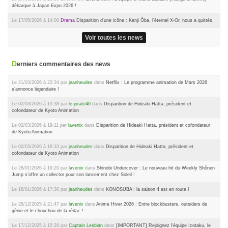
débarque à Japan Expo 2026 !
Le 17/05/2026 à 14:00
Drama
Disparition d'une icône : Kenji Ōba, l'éternel X-Or, nous a quittés
Voir toutes les news
Derniers commentaires des news
Le 21/03/2026 à 22:34 par
jeanheudes
dans
Netflix : Le programme animation de Mars 2026
s’annonce légendaire !
Le 02/03/2026 à 19:38 par
le-pirate40
dans
Disparition de Hideaki Hatta, président et
cofondateur de Kyoto Animation
Le 02/03/2026 à 19:11 par
lavenix
dans
Disparition de Hideaki Hatta, président et cofondateur
de Kyoto Animation
Le 02/03/2026 à 18:33 par
jeanheudes
dans
Disparition de Hideaki Hatta, président et
cofondateur de Kyoto Animation
Le 28/01/2026 à 19:20 par
lavenix
dans
Shinobi Undercover : Le nouveau hit du Weekly Shônen
Jump s’offre un collector pour son lancement chez Soleil !
Le 16/01/2026 à 17:30 par
jeanheudes
dans
KONOSUBA : la saison 4 est en route !
Le 28/12/2025 à 21:47 par
lavenix
dans
Anime Hiver 2026 : Entre blockbusters, outsiders de
génie et le chouchou de la rédac !
Le 17/12/2025 à 15:29 par
Captain Lesbian
dans
[IMPORTANT] Rejoignez l'équipe Icotaku, le