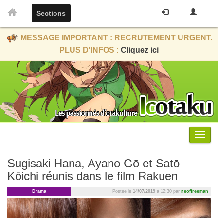
Sections
MESSAGE IMPORTANT : RECRUTEMENT URGENT.
PLUS D'INFOS :
Cliquez ici
Menu
Sugisaki Hana, Ayano Gō et Satō
Kōichi réunis dans le film Rakuen
Drama
Postée le
14/07/2019
à 12:30 par
neoffreeman