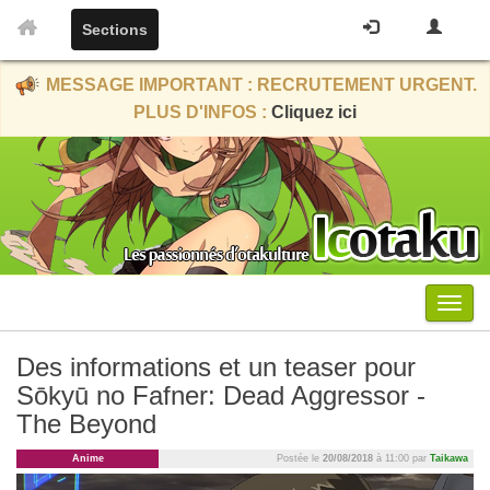
Sections
MESSAGE IMPORTANT : RECRUTEMENT URGENT.
PLUS D'INFOS :
Cliquez ici
Menu
Des informations et un teaser pour
Sōkyū no Fafner: Dead Aggressor -
The Beyond
Anime
Postée le
20/08/2018
à 11:00 par
Taikawa