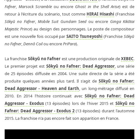
Fafner
,
Marsock Scramble
ou encore
Ghost in the Shell Arise
) est de
retour à l'écriture du scénario, tout comme
HIRAI Hisashi
(Franchise
Sōkyū no Fafner
,
Mobile Suit Gundam Seed
ou encore
Ginga Kikōtai
Majestic Prince
) au design des personnages. Le poste de compositeur
est une nouvelle fois occupé par
SAITO Tsuneyoshi
(Franchise
Sōkyū
no Fafner
,
Dennō Coil
ou encore
PriPara
).
La franchise
Sōkyū no Fafner
est une production originale de
XEBEC
.
Le premier projet est
Sōkyū no Fafner: Dead Aggressor
, une série
de 25 épisodes diffusée en 2004. Une suite directe de la série a été
produite quelques années plus tard. Il s'agit de
Sōkyū no Fafner:
Dead Aggressor - Heaven and Earth
, un long-métrage diffusé en
2010. En 2014 l'histoire continuait avec
Sōkyū no Fafner: Dead
Aggressor - Exodus
(13 épisodes) lors de l'hiver 2015 et
Sōkyū no
Fafner: Dead Aggressor - Exodus 2
(13 épisodes) durant l'automne
2015. La franchise n'a pas encore fait son apparition en France.