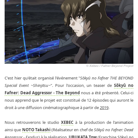
© Xebec / Fafner Beyond Project
C'est hier qu'était organisé l'événement "
Sōkyū no Fafner THE BEYOND
Special Event ~Shinjitsu~
". Pour l'occasion, un teaser de
Sōkyū no
Fafner: Dead Aggressor - The Beyond
nous a été présenté. Celui-ci
nous apprend que le projet est constitué de 12 épisodes qui auront le
droit à une diffusion cinématographique à partir de
2019
.
Nous retrouverons le studio
XEBEC
à la production de l'animation
ainsi que
NOTO Takashi
(Réalisateur en chef de
Sōkyū no Fafner: Dead
Aggressor - Exodus
) à la réalisation.
UBUKATA Tow
(Franchise
Sōkyū no