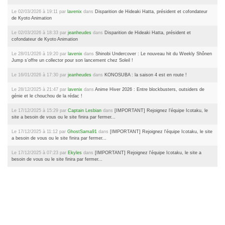
Le 02/03/2026 à 19:11 par
lavenix
dans
Disparition de Hideaki Hatta, président et cofondateur
de Kyoto Animation
Le 02/03/2026 à 18:33 par
jeanheudes
dans
Disparition de Hideaki Hatta, président et
cofondateur de Kyoto Animation
Le 28/01/2026 à 19:20 par
lavenix
dans
Shinobi Undercover : Le nouveau hit du Weekly Shônen
Jump s’offre un collector pour son lancement chez Soleil !
Le 16/01/2026 à 17:30 par
jeanheudes
dans
KONOSUBA : la saison 4 est en route !
Le 28/12/2025 à 21:47 par
lavenix
dans
Anime Hiver 2026 : Entre blockbusters, outsiders de
génie et le chouchou de la rédac !
Le 17/12/2025 à 15:29 par
Captain Lesbian
dans
[IMPORTANT] Rejoignez l'équipe Icotaku, le
site a besoin de vous ou le site finira par fermer...
Le 17/12/2025 à 11:12 par
GhostSama91
dans
[IMPORTANT] Rejoignez l'équipe Icotaku, le site
a besoin de vous ou le site finira par fermer...
Le 17/12/2025 à 07:23 par
Ekyles
dans
[IMPORTANT] Rejoignez l'équipe Icotaku, le site a
besoin de vous ou le site finira par fermer...