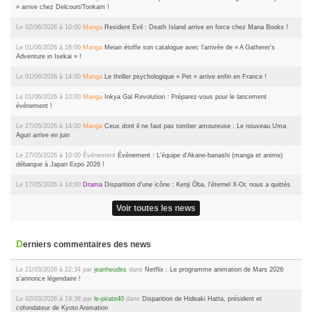
» arrive chez Delcourt/Tonkam !
Le 02/06/2026 à 10:00
Manga
Resident Evil : Death Island arrive en force chez Mana Books !
Le 01/06/2026 à 16:00
Manga
Meian étoffe son catalogue avec l'arrivée de « A Gatherer's
Adventure in Isekai » !
Le 01/06/2026 à 14:00
Manga
Le thriller psychologique « Pet » arrive enfin en France !
Le 01/06/2026 à 10:00
Manga
Inkya Gal Revolution : Préparez-vous pour le lancement
événement !
Le 27/05/2026 à 14:00
Manga
Ceux dont il ne faut pas tomber amoureuse : Le nouveau Uma
Aguri arrive en juin
Le 27/05/2026 à 10:00
Événement
Événement : L'équipe d'Akane-banashi (manga et anime)
débarque à Japan Expo 2026 !
Le 17/05/2026 à 14:00
Drama
Disparition d'une icône : Kenji Ōba, l'éternel X-Or, nous a quittés
Voir toutes les news
Derniers commentaires des news
Le 21/03/2026 à 22:34 par
jeanheudes
dans
Netflix : Le programme animation de Mars 2026
s’annonce légendaire !
Le 02/03/2026 à 19:38 par
le-pirate40
dans
Disparition de Hideaki Hatta, président et
cofondateur de Kyoto Animation