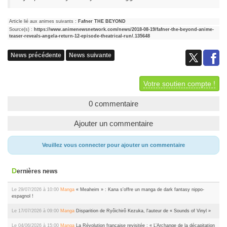
Article lié aux animes suivants :
Fafner THE BEYOND
Source(s) :
https://www.animenewsnetwork.com/news/2018-08-19/fafner-the-beyond-anime-
teaser-reveals-angela-return-12-episode-theatrical-run/.135648
News précédente
News suivante
Votre soutien compte !
0 commentaire
Ajouter un commentaire
Veuillez vous connecter pour ajouter un commentaire
Dernières news
Le 29/07/2026 à 10:00
Manga
« Meaheim » : Kana s'offre un manga de dark fantasy nippo-
espagnol !
Le 17/07/2026 à 09:00
Manga
Disparition de Ryôichirô Kezuka, l'auteur de « Sounds of Vinyl »
Le 04/06/2026 à 15:00
Manga
La Révolution française revisitée : « L’Archange de la décapitation