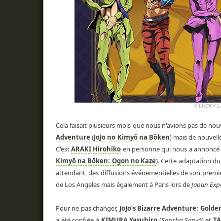
© LUCKY LA
Cela faisait plusieurs mois que nous n'avions pas de n
Adventure
(
JoJo no Kimyō na Bōken
) mais de nouvel
C'est
ARAKI Hirohiko
en personne qui nous a annoncé 
Kimyō na Bōken: Ogon no Kaze
). Cette adaptation d
attendant, des diffusions événementielles de son prem
de Los Angeles mais également à Paris lors de
Japan Exp
Pour ne pas changer,
JoJo’s Bizarre Adventure: Gold
a été confiée à
KIMURA Yasuhiro
(
Sansha Sanyō
) et
TA