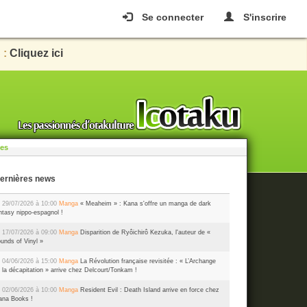
Se connecter
S'inscrire
 :
Cliquez ici
les
Dernières news
 29/07/2026 à 10:00
Manga
« Meaheim » : Kana s'offre un manga de dark
ntasy nippo-espagnol !
 17/07/2026 à 09:00
Manga
Disparition de Ryôichirô Kezuka, l'auteur de «
unds of Vinyl »
 04/06/2026 à 15:00
Manga
La Révolution française revisitée : « L’Archange
 la décapitation » arrive chez Delcourt/Tonkam !
 02/06/2026 à 10:00
Manga
Resident Evil : Death Island arrive en force chez
na Books !