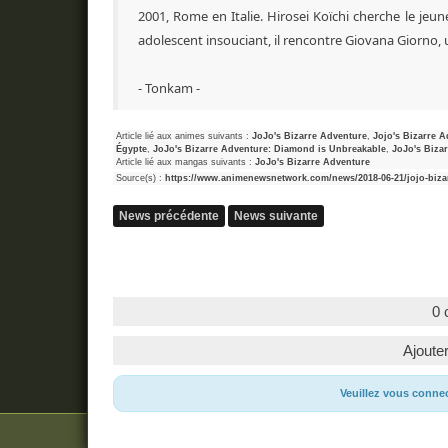
2001, Rome en Italie. Hirosei Koïchi cherche le jeu
adolescent insouciant, il rencontre Giovana Giorno, 
- Tonkam -
Article lié aux animes suivants :
JoJo's Bizarre Adventure
,
Jojo's Bizarre 
Égypte
,
JoJo's Bizarre Adventure: Diamond is Unbreakable
,
JoJo's Biza
Article lié aux mangas suivants :
JoJo's Bizarre Adventure
Source(s) :
https://www.animenewsnetwork.com/news/2018-06-21/jojo-bizar
News précédente
News suivante
0 
Ajoute
Veuillez vous conne