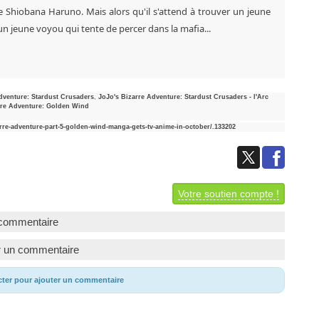
ne Shiobana Haruno. Mais alors qu'il s'attend à trouver un jeune
un jeune voyou qui tente de percer dans la mafia...
Adventure: Stardust Crusaders
,
JoJo's Bizarre Adventure: Stardust Crusaders - l'Arc
rre Adventure: Golden Wind
re-adventure-part-5-golden-wind-manga-gets-tv-anime-in-october/.133202
Votre soutien compte !
commentaire
r un commentaire
cter pour ajouter un commentaire