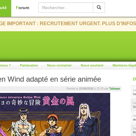
uté
Forum
E IMPORTANT : RECRUTEMENT URGENT. PLUS D'INFOS
nous ?
Partenaires
Nous contacter
Nous soutenir
Mentions léga
en Wind adapté en série animée
Postée le
21/06/2018
à 15:55 par
Taikawa
Le
fa
Le
So
Le
de
Le
Ma