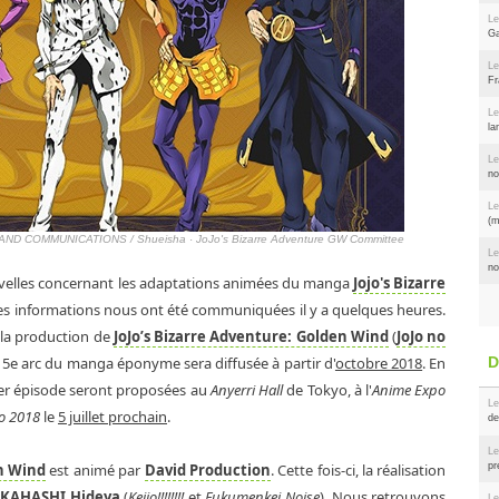
Le
Ga
Le
Fr
Le
la
Le
no
Le
(m
ND COMMUNICATIONS / Shueisha · JoJo's Bizarre Adventure GW Committee
Le
no
ouvelles concernant les adaptations animées du manga
Jojo's Bizarre
les informations nous ont été communiquées il y a quelques heures.
la production de
JoJo’s Bizarre Adventure: Golden Wind
(
JoJo no
u 5e arc du manga éponyme sera diffusée à partir d'
octobre 2018
. En
ier épisode seront proposées au
Anyerri Hall
de Tokyo, à l'
Anime Expo
Le
o 2018
le
5 juillet prochain
.
de
Le
pr
en Wind
est animé par
David Production
. Cette fois-ci, la réalisation
KAHASHI Hideya
(
Keijo!!!!!!!!
et
Fukumenkei Noise
). Nous retrouvons
Le