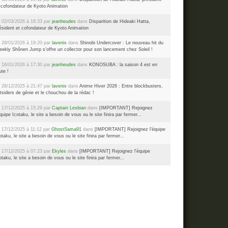
 cofondateur de Kyoto Animation
 02/03/2026 à 18:33 par
jeanheudes
dans
Disparition de Hideaki Hatta,
ésident et cofondateur de Kyoto Animation
 28/01/2026 à 19:20 par
lavenix
dans
Shinobi Undercover : Le nouveau hit du
ekly Shônen Jump s’offre un collector pour son lancement chez Soleil !
 16/01/2026 à 17:30 par
jeanheudes
dans
KONOSUBA : la saison 4 est en
ute !
 28/12/2025 à 21:47 par
lavenix
dans
Anime Hiver 2026 : Entre blockbusters,
tsiders de génie et le chouchou de la rédac !
 17/12/2025 à 15:29 par
Captain Lesbian
dans
[IMPORTANT] Rejoignez
équipe Icotaku, le site a besoin de vous ou le site finira par fermer...
 17/12/2025 à 11:12 par
GhostSama91
dans
[IMPORTANT] Rejoignez l'équipe
otaku, le site a besoin de vous ou le site finira par fermer...
 17/12/2025 à 07:23 par
Ekyles
dans
[IMPORTANT] Rejoignez l'équipe
otaku, le site a besoin de vous ou le site finira par fermer...