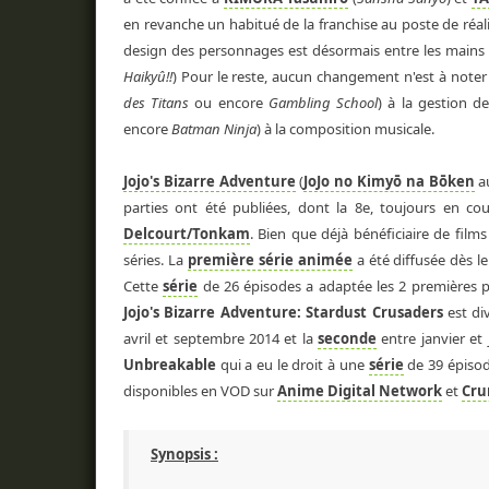
en revanche un habitué de la franchise au poste de réal
design des personnages est désormais entre les mains
Haikyû!!
) Pour le reste, aucun changement n'est à not
des Titans
ou encore
Gambling School
) à la gestion d
encore
Batman Ninja
) à la composition musicale.
Jojo's Bizarre Adventure
(
JoJo no Kimyō na Bōken
a
parties ont été publiées, dont la 8e, toujours en cou
Delcourt/Tonkam
. Bien que déjà bénéficiaire de film
séries. La
première série animée
a été diffusée dès l
Cette
série
de 26 épisodes a adaptée les 2 premières 
Jojo's Bizarre Adventure: Stardust Crusaders
est di
avril et septembre 2014 et la
seconde
entre janvier et
Unbreakable
qui a eu le droit à une
série
de 39 épisod
disponibles en VOD sur
Anime Digital Network
et
Cru
Synopsis :