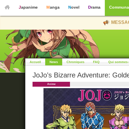
Japanime
Manga
Novel
Drama
Communa
MESSAG
Accueil
News
Chroniques
FAQ
Qui sommes-
JoJo’s Bizarre Adventure: Gold
Anime