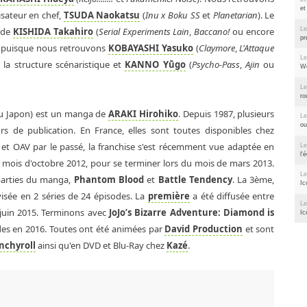
et
isateur en chef,
TSUDA Naokatsu
(
Inu x Boku SS
et
Planetarian
). Le
Le
 de
KISHIDA Takahiro
(
Serial Experiments Lain
,
Baccano!
ou encore
pr
er puisque nous retrouvons
KOBAYASHI Yasuko
(
Claymore
,
L'Attaque
Le
e la structure scénaristique et
KANNO Yūgo
(
Psycho-Pass
,
Ajin
ou
We
Le
ro
u Japon) est un manga de
ARAKI Hirohiko
. Depuis 1987, plusieurs
Le
ou
rs de publication. En France, elles sont toutes disponibles chez
s et OAV par le passé, la franchise s'est récemment vue adaptée en
Le
l'
e mois d'octobre 2012, pour se terminer lors du mois de mars 2013.
Le
parties du manga,
Phantom Blood
et
Battle Tendency
. La 3ème,
Ic
visée en 2 séries de 24 épisodes. La
première
a été diffusée entre
Le
 juin 2015. Terminons avec
JoJo’s Bizarre Adventure: Diamond is
Ic
es en 2016. Toutes ont été animées par
David Production
et sont
nchyroll
ainsi qu'en DVD et Blu-Ray chez
Kazé
.