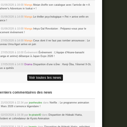
 01/06/2026 à 16:00
Manga
Meian étoffe son catalogue avec l'arrivée de « A
therer's Adventure in Isekai » !
 01/06/2026 à 14:00
Manga
Le thriller psychologique « Pet » arrive enfin en
ance !
 01/06/2026 à 10:00
Manga
Inkya Gal Revolution : Préparez-vous pour le
ncement événement !
 27/05/2026 à 14:00
Manga
Ceux dont il ne faut pas tomber amoureuse : Le
uveau Uma Aguri arrive en juin
 27/05/2026 à 10:00
Événement
Événement : L'équipe d'Akane-banashi
anga et anime) débarque à Japan Expo 2026 !
 17/05/2026 à 14:00
Drama
Disparition d'une icône : Kenji Ōba, l'éternel X-Or,
us a quittés
Voir toutes les news
Derniers commentaires des news
 21/03/2026 à 22:34 par
jeanheudes
dans
Netflix : Le programme animation
 Mars 2026 s’annonce légendaire !
 02/03/2026 à 19:38 par
le-pirate40
dans
Disparition de Hideaki Hatta,
ésident et cofondateur de Kyoto Animation
 02/03/2026 à 19:11 par
lavenix
dans
Disparition de Hideaki Hatta, président