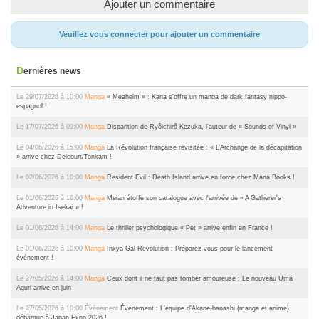
Ajouter un commentaire
Veuillez vous connecter pour ajouter un commentaire
Dernières news
Le 29/07/2026 à 10:00
Manga
« Meaheim » : Kana s'offre un manga de dark fantasy nippo-
espagnol !
Le 17/07/2026 à 09:00
Manga
Disparition de Ryôichirô Kezuka, l'auteur de « Sounds of Vinyl »
Le 04/06/2026 à 15:00
Manga
La Révolution française revisitée : « L’Archange de la décapitation
» arrive chez Delcourt/Tonkam !
Le 02/06/2026 à 10:00
Manga
Resident Evil : Death Island arrive en force chez Mana Books !
Le 01/06/2026 à 16:00
Manga
Meian étoffe son catalogue avec l'arrivée de « A Gatherer's
Adventure in Isekai » !
Le 01/06/2026 à 14:00
Manga
Le thriller psychologique « Pet » arrive enfin en France !
Le 01/06/2026 à 10:00
Manga
Inkya Gal Revolution : Préparez-vous pour le lancement
événement !
Le 27/05/2026 à 14:00
Manga
Ceux dont il ne faut pas tomber amoureuse : Le nouveau Uma
Aguri arrive en juin
Le 27/05/2026 à 10:00
Événement
Événement : L'équipe d'Akane-banashi (manga et anime)
débarque à Japan Expo 2026 !