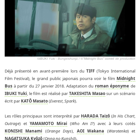
©IBUKI Yuki - Bungeishunjū / ©"Midnight Bus" comité de production
Déjà présenté en avant-première lors du
TIFF
(Tokyo International
Film Festival), le grand public japonais pourra voir le film
Midnight
Bus
à partir du 27 janvier 2018. Adaptation du
roman éponyme
de
IBUKI Yuki
, le film est réalisé par
TAKESHITA Masao
sur un scénario
écrit par
KATŌ Masato
(
Everest
,
Spark
).
Les rôles principaux sont interprété par
HARADA Taizō
(
In His Chart
,
Outrage
) et
YAMAMOTO Mirai
(
Who Am I?
) avec à leurs cotés
KONISHI Manami
(
Orange Days
),
AOI Wakana
(
Warotenka
) et
NAGATSUKA Kyōzō
(
Onna no Kunshō
).