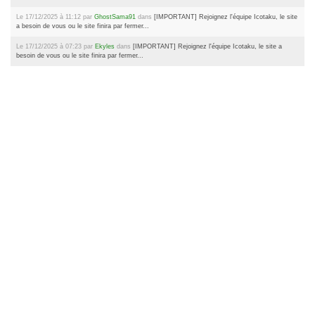
Le 17/12/2025 à 11:12 par
GhostSama91
dans
[IMPORTANT] Rejoignez l'équipe Icotaku, le site
a besoin de vous ou le site finira par fermer...
Le 17/12/2025 à 07:23 par
Ekyles
dans
[IMPORTANT] Rejoignez l'équipe Icotaku, le site a
besoin de vous ou le site finira par fermer...