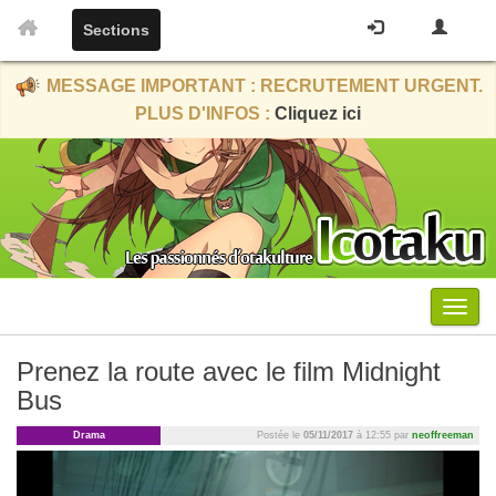
Sections
MESSAGE IMPORTANT : RECRUTEMENT URGENT.
PLUS D'INFOS :
Cliquez ici
Menu
Prenez la route avec le film Midnight
Bus
Drama
Postée le
05/11/2017
à 12:55 par
neoffreeman