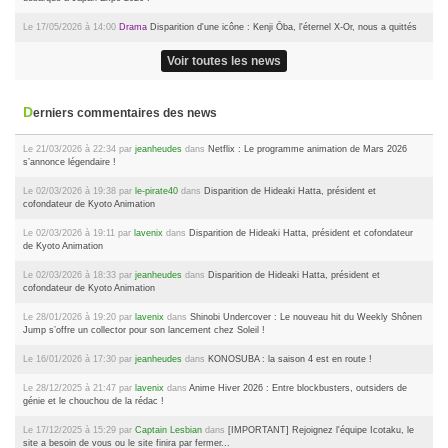
Le 17/05/2026 à 14:00
Drama
Disparition d'une icône : Kenji Ōba, l'éternel X-Or, nous a quittés
Voir toutes les news
Derniers commentaires des news
Le 21/03/2026 à 22:34 par
jeanheudes
dans
Netflix : Le programme animation de Mars 2026
s’annonce légendaire !
Le 02/03/2026 à 19:38 par
le-pirate40
dans
Disparition de Hideaki Hatta, président et
cofondateur de Kyoto Animation
Le 02/03/2026 à 19:11 par
lavenix
dans
Disparition de Hideaki Hatta, président et cofondateur
de Kyoto Animation
Le 02/03/2026 à 18:33 par
jeanheudes
dans
Disparition de Hideaki Hatta, président et
cofondateur de Kyoto Animation
Le 28/01/2026 à 19:20 par
lavenix
dans
Shinobi Undercover : Le nouveau hit du Weekly Shônen
Jump s’offre un collector pour son lancement chez Soleil !
Le 16/01/2026 à 17:30 par
jeanheudes
dans
KONOSUBA : la saison 4 est en route !
Le 28/12/2025 à 21:47 par
lavenix
dans
Anime Hiver 2026 : Entre blockbusters, outsiders de
génie et le chouchou de la rédac !
Le 17/12/2025 à 15:29 par
Captain Lesbian
dans
[IMPORTANT] Rejoignez l'équipe Icotaku, le
site a besoin de vous ou le site finira par fermer...