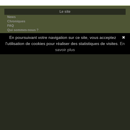
Le site
News
Chroniques
FAQ
Qui sommes-nous ?
Nos partenaires
En poursuivant votre navigation sur ce site, vous acceptez
✖
Faites-nous connaitre
l'utilisation de cookies pour réaliser des statistiques de visites.
Nous contacter
En
Nous soutenir
savoir plus
Mentions légales
Les sections
Animes
Mangas
Novels
Dramas
Informations
Communauté
Forum
Membres
Classement Icp
Discord