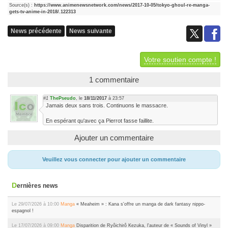
Source(s) :
https://www.animenewsnetwork.com/news/2017-10-05/tokyo-ghoul-re-manga-
gets-tv-anime-in-2018/.122313
News précédente
News suivante
Votre soutien compte !
1 commentaire
#1
ThePseudo
, le
18/11/2017
à 23:57
Jamais deux sans trois. Continuons le massacre.
En espérant qu'avec ça Pierrot fasse faillite.
Ajouter un commentaire
Veuillez vous connecter pour ajouter un commentaire
Dernières news
Le 29/07/2026 à 10:00
Manga
« Meaheim » : Kana s'offre un manga de dark fantasy nippo-
espagnol !
Le 17/07/2026 à 09:00
Manga
Disparition de Ryôichirô Kezuka, l'auteur de « Sounds of Vinyl »