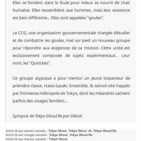
Elles se fondent dans la foule pour mieux se nourrir de chair
humaine. Elles ressemblent aux hommes, mais leur existence
est bien différente… Elles sont appelées “goules”.
Le CCG, une organisation gouvernementale chargée d’étudier
et de combattre les goules, met sur pied un nouveau groupe
pour répondre aux exigences de sa mission. Cette unité est
exclusivement composée de sujets expérimentaux… Leur
nom, les “Quinckes”.
Ce groupe atypique a pour mentor un jeune inspecteur de
première classe, Haise Sasaki. Ensemble, ils seront vite happés
par l’immense métropole de Tokyo, dont les méandres cachent
parfois des visages familiers…
Synopsis de Tokyo Ghoul:Re par Glénat
Article lié aux animes suivants :
Tokyo Ghoul
,
Tokyo Ghoul √A
,
Tokyo Ghoul:Re
Article lié aux mangas suivants :
Tokyo Ghoul
,
Tokyo Ghoul:Re
Article lié aux dramas suivants :
Tōkyō Ghoul