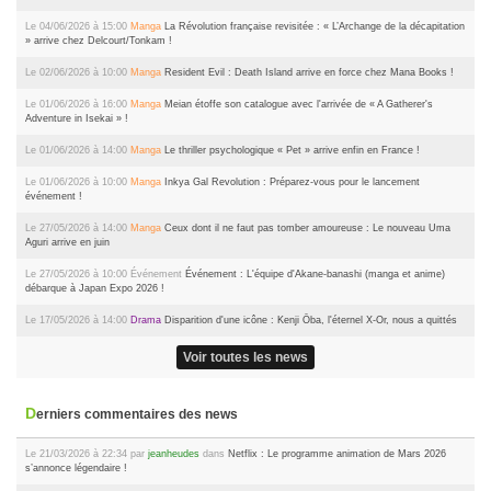
Le 04/06/2026 à 15:00
Manga
La Révolution française revisitée : « L’Archange de la décapitation
» arrive chez Delcourt/Tonkam !
Le 02/06/2026 à 10:00
Manga
Resident Evil : Death Island arrive en force chez Mana Books !
Le 01/06/2026 à 16:00
Manga
Meian étoffe son catalogue avec l'arrivée de « A Gatherer's
Adventure in Isekai » !
Le 01/06/2026 à 14:00
Manga
Le thriller psychologique « Pet » arrive enfin en France !
Le 01/06/2026 à 10:00
Manga
Inkya Gal Revolution : Préparez-vous pour le lancement
événement !
Le 27/05/2026 à 14:00
Manga
Ceux dont il ne faut pas tomber amoureuse : Le nouveau Uma
Aguri arrive en juin
Le 27/05/2026 à 10:00
Événement
Événement : L'équipe d'Akane-banashi (manga et anime)
débarque à Japan Expo 2026 !
Le 17/05/2026 à 14:00
Drama
Disparition d'une icône : Kenji Ōba, l'éternel X-Or, nous a quittés
Voir toutes les news
Derniers commentaires des news
Le 21/03/2026 à 22:34 par
jeanheudes
dans
Netflix : Le programme animation de Mars 2026
s’annonce légendaire !