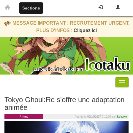
Sections
MESSAGE IMPORTANT : RECRUTEMENT URGENT.
PLUS D'INFOS :
Cliquez ici
Menu
Tokyo Ghoul:Re s'offre une adaptation
animée
Anime
Postée le
05/10/2017
à 16:09 par
Taikawa