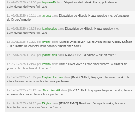
Le 02/03/2026 à 19:38 par
le-pirate40
dans
Disparition de Hideaki Hatta, président et
cofondateur de Kyoto Animation
Le 02/03/2026 à 19:11 par
lavenix
dans
Disparition de Hideaki Hatta, président et cofondateur
de Kyoto Animation
Le 02/03/2026 à 18:33 par
jeanheudes
dans
Disparition de Hideaki Hatta, président et
cofondateur de Kyoto Animation
Le 28/01/2026 à 19:20 par
lavenix
dans
Shinobi Undercover : Le nouveau hit du Weekly Shônen
Jump s’offre un collector pour son lancement chez Soleil !
Le 16/01/2026 à 17:30 par
jeanheudes
dans
KONOSUBA : la saison 4 est en route !
Le 28/12/2025 à 21:47 par
lavenix
dans
Anime Hiver 2026 : Entre blockbusters, outsiders de
génie et le chouchou de la rédac !
Le 17/12/2025 à 15:29 par
Captain Lesbian
dans
[IMPORTANT] Rejoignez l'équipe Icotaku, le
site a besoin de vous ou le site finira par fermer...
Le 17/12/2025 à 11:12 par
GhostSama91
dans
[IMPORTANT] Rejoignez l'équipe Icotaku, le site
a besoin de vous ou le site finira par fermer...
Le 17/12/2025 à 07:23 par
Ekyles
dans
[IMPORTANT] Rejoignez l'équipe Icotaku, le site a
besoin de vous ou le site finira par fermer...