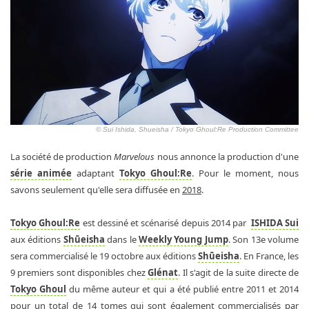
© Sui Ishida, Shueisha / Tokyo Ghoul:Re Production Committee
La société de production
Marvelous
nous annonce la production d'une
série animée
adaptant
Tokyo Ghoul:Re
. Pour le moment, nous
savons seulement qu'elle sera diffusée en
2018
.
Tokyo Ghoul:Re
est dessiné et scénarisé depuis 2014 par
ISHIDA Sui
aux éditions
Shūeisha
dans le
Weekly Young Jump
. Son 13e volume
sera commercialisé le 19 octobre aux éditions
Shūeisha
. En France, les
9 premiers sont disponibles chez
Glénat
. Il s'agit de la suite directe de
Tokyo Ghoul
du même auteur et qui a été publié entre 2011 et 2014
pour un total de 14 tomes qui sont également commercialisés par