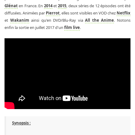
Glénat
en France. En
2014
et
2015
, deux séries de 12 épisodes ont été
diffusées. Animées par
Pierrot
, elles sont visibles en VOD chez
Netflix
et
Wakanim
ainsi qu'en DVD/Blu-Ray via
All the Anime
. Notons
enfin la sortie en juillet 2017 d'un
film live
.
Synopsis :