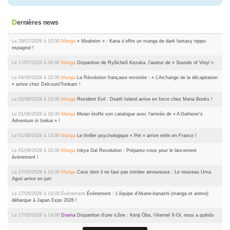
Dernières news
Le 29/07/2026 à 10:00
Manga
« Meaheim » : Kana s'offre un manga de dark fantasy nippo-
espagnol !
Le 17/07/2026 à 09:00
Manga
Disparition de Ryôichirô Kezuka, l'auteur de « Sounds of Vinyl »
Le 04/06/2026 à 15:00
Manga
La Révolution française revisitée : « L’Archange de la décapitation
» arrive chez Delcourt/Tonkam !
Le 02/06/2026 à 10:00
Manga
Resident Evil : Death Island arrive en force chez Mana Books !
Le 01/06/2026 à 16:00
Manga
Meian étoffe son catalogue avec l'arrivée de « A Gatherer's
Adventure in Isekai » !
Le 01/06/2026 à 14:00
Manga
Le thriller psychologique « Pet » arrive enfin en France !
Le 01/06/2026 à 10:00
Manga
Inkya Gal Revolution : Préparez-vous pour le lancement
événement !
Le 27/05/2026 à 14:00
Manga
Ceux dont il ne faut pas tomber amoureuse : Le nouveau Uma
Aguri arrive en juin
Le 27/05/2026 à 10:00
Événement
Événement : L'équipe d'Akane-banashi (manga et anime)
débarque à Japan Expo 2026 !
Le 17/05/2026 à 14:00
Drama
Disparition d'une icône : Kenji Ōba, l'éternel X-Or, nous a quittés