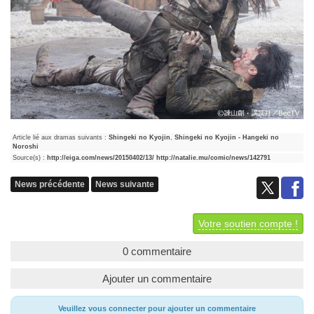
Article lié aux dramas suivants :
Shingeki no Kyojin
,
Shingeki no Kyojin - Hangeki no
Noroshi
Source(s) :
http://eiga.com/news/20150402/13/
http://natalie.mu/comic/news/142791
News précédente
News suivante
Votre soutien compte !
0 commentaire
Ajouter un commentaire
Veuillez vous connecter pour ajouter un commentaire