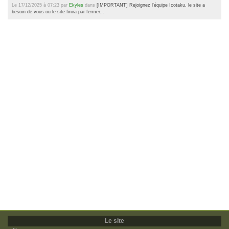
Le 17/12/2025 à 07:23 par
Ekyles
dans
[IMPORTANT] Rejoignez l'équipe Icotaku, le site a
besoin de vous ou le site finira par fermer...
Le site