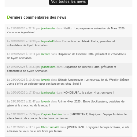
Voir toutes les news
Derniers commentaires des news
Le 21/03/2026 à 22:34 par
jeanheudes
dans
Netflix : Le programme animation de Mars 2026
s’annonce légendaire !
Le 02/03/2026 à 19:38 par
le-pirate40
dans
Disparition de Hideaki Hatta, président et
cofondateur de Kyoto Animation
Le 02/03/2026 à 19:11 par
lavenix
dans
Disparition de Hideaki Hatta, président et cofondateur
de Kyoto Animation
Le 02/03/2026 à 18:33 par
jeanheudes
dans
Disparition de Hideaki Hatta, président et
cofondateur de Kyoto Animation
Le 28/01/2026 à 19:20 par
lavenix
dans
Shinobi Undercover : Le nouveau hit du Weekly Shônen
Jump s’offre un collector pour son lancement chez Soleil !
Le 16/01/2026 à 17:30 par
jeanheudes
dans
KONOSUBA : la saison 4 est en route !
Le 28/12/2025 à 21:47 par
lavenix
dans
Anime Hiver 2026 : Entre blockbusters, outsiders de
génie et le chouchou de la rédac !
Le 17/12/2025 à 15:29 par
Captain Lesbian
dans
[IMPORTANT] Rejoignez l'équipe Icotaku, le
site a besoin de vous ou le site finira par fermer...
Le 17/12/2025 à 11:12 par
GhostSama91
dans
[IMPORTANT] Rejoignez l'équipe Icotaku, le site
a besoin de vous ou le site finira par fermer...