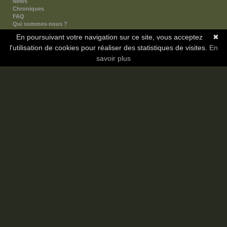
News
Chroniques
FAQ
Qui sommes-nous ?
Nos partenaires
En poursuivant votre navigation sur ce site, vous acceptez
✖
Faites-nous connaitre
l'utilisation de cookies pour réaliser des statistiques de visites.
Nous contacter
En
Nous soutenir
savoir plus
Mentions légales
Les sections
Animes
Mangas
Novels
Dramas
Informations
Communauté
Forum
Membres
Classement Icp
Discord