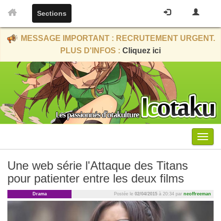
Sections
MESSAGE IMPORTANT : RECRUTEMENT URGENT.
PLUS D'INFOS :
Cliquez ici
Menu
Une web série l'Attaque des Titans
pour patienter entre les deux films
Drama
Postée le
02/04/2015
à 20:34 par
neoffreeman