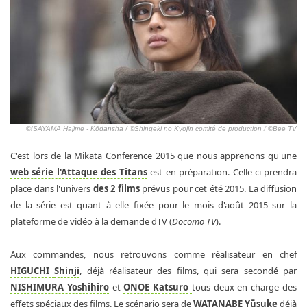
©ISAYAMA Hajime - Kōdansha / ©Shingeki no Kyojin comité de production / ©Bee TV
C'est lors de la Mikata Conference 2015 que nous apprenons qu'une
web série l'Attaque des Titans
est en préparation. Celle-ci prendra
place dans l'univers
des 2 films
prévus pour cet été 2015. La diffusion
de la série est quant à elle fixée pour le mois d'août 2015 sur la
plateforme de vidéo à la demande dTV (
Docomo TV
).
Aux commandes, nous retrouvons comme réalisateur en chef
HIGUCHI
Shinji
, déjà réalisateur des films, qui sera secondé par
NISHIMURA Yoshihiro
et
ONOE Katsuro
tous deux en charge des
effets spéciaux des films. Le scénario sera de
WATANABE Yūsuke
déjà