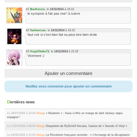
#1
MacKenzie
, le
13/11/2014
à 19:10
le synopsis à l'air pas mal ! à suivre
#2
Sankanisan
, le
13/11/2014
à 19:32
faut voir si c'est bien fait sa peut etre bien drole
#3
AngelOtaku72
, le
14/11/2014
à 21:02
Vivement :)
Ajouter un commentaire
Veuillez vous connecter pour ajouter un commentaire
Dernières news
Le 29/07/2026 à 10:00
Manga
« Meaheim » : Kana s'offre un manga de dark fantasy nippo-
espagnol !
Le 17/07/2026 à 09:00
Manga
Disparition de Ryôichirô Kezuka, l'auteur de « Sounds of Vinyl »
Le 04/06/2026 à 15:00
Manga
La Révolution française revisitée : « L’Archange de la décapitation