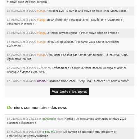
» arrive chez Delcourt/Tonkam !
Le 02/06/2026 à 10:00
Manga
Resident Evil : Death Island arrive en force chez Mana Books !
Le 01/06/2026 à 16:00
Manga
Meian étoffe son catalogue avec l'arrivée de « A Gatherer's
Adventure in Isekai » !
Le 01/06/2026 à 14:00
Manga
Le thriller psychologique « Pet » arrive enfin en France !
Le 01/06/2026 à 10:00
Manga
Inkya Gal Revolution : Préparez-vous pour le lancement
événement !
Le 27/05/2026 à 14:00
Manga
Ceux dont il ne faut pas tomber amoureuse : Le nouveau Uma
Aguri arrive en juin
Le 27/05/2026 à 10:00
Événement
Événement : L'équipe d'Akane-banashi (manga et anime)
débarque à Japan Expo 2026 !
Le 17/05/2026 à 14:00
Drama
Disparition d'une icône : Kenji Ōba, l'éternel X-Or, nous a quittés
Voir toutes les news
Derniers commentaires des news
Le 21/03/2026 à 22:34 par
jeanheudes
dans
Netflix : Le programme animation de Mars 2026
s’annonce légendaire !
Le 02/03/2026 à 19:38 par
le-pirate40
dans
Disparition de Hideaki Hatta, président et
cofondateur de Kyoto Animation