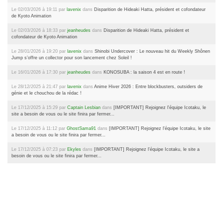
Le 02/03/2026 à 19:11 par
lavenix
dans
Disparition de Hideaki Hatta, président et cofondateur
de Kyoto Animation
Le 02/03/2026 à 18:33 par
jeanheudes
dans
Disparition de Hideaki Hatta, président et
cofondateur de Kyoto Animation
Le 28/01/2026 à 19:20 par
lavenix
dans
Shinobi Undercover : Le nouveau hit du Weekly Shônen
Jump s’offre un collector pour son lancement chez Soleil !
Le 16/01/2026 à 17:30 par
jeanheudes
dans
KONOSUBA : la saison 4 est en route !
Le 28/12/2025 à 21:47 par
lavenix
dans
Anime Hiver 2026 : Entre blockbusters, outsiders de
génie et le chouchou de la rédac !
Le 17/12/2025 à 15:29 par
Captain Lesbian
dans
[IMPORTANT] Rejoignez l'équipe Icotaku, le
site a besoin de vous ou le site finira par fermer...
Le 17/12/2025 à 11:12 par
GhostSama91
dans
[IMPORTANT] Rejoignez l'équipe Icotaku, le site
a besoin de vous ou le site finira par fermer...
Le 17/12/2025 à 07:23 par
Ekyles
dans
[IMPORTANT] Rejoignez l'équipe Icotaku, le site a
besoin de vous ou le site finira par fermer...