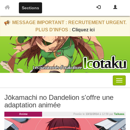
Sections
MESSAGE IMPORTANT : RECRUTEMENT URGENT.
PLUS D'INFOS :
Cliquez ici
Menu
Jōkamachi no Dandelion s'offre une
adaptation animée
Anime
Postée le
13/11/2014
à 12:58 par
Taikawa