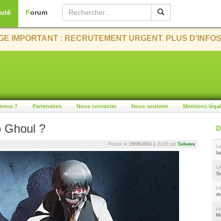
uté
Forum
E IMPORTANT : RECRUTEMENT URGENT. PLUS D'INFOS
nous ?
Partenaires
Nous contacter
Nous soutenir
Mentions léga
 Ghoul ?
Postée le
19/09/2014
à 20:00 par
Taikawa
Le
fa
Le
So
Le
de
Le
Ma