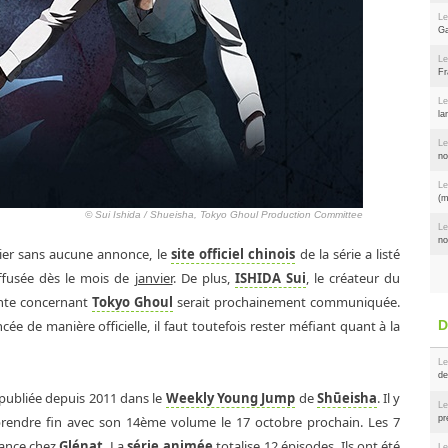
Le
Ga
Le
Fr
Le
la
Le
no
Le
(m
© Sui Ishida / Shueisha, Tokyo Ghoul Production Committee
Le
no
ier sans aucune annonce, le
site officiel chinois
de la série a listé
iffusée dès le mois de
janvier
. De plus,
ISHIDA Sui
, le créateur du
ante concernant
Tokyo Ghoul
serait prochainement communiquée.
e de manière officielle, il faut toutefois rester méfiant quant à la
Le
de
t publiée depuis 2011 dans le
Weekly Young Jump
de
Shūeisha
. Il y
Le
pr
t prendre fin avec son 14ème volume le 17 octobre prochain. Les 7
rance chez
Glénat
. La
série animée
totalise 12 épisodes. Ils ont été
Le