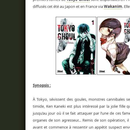
diffusés cet été au Japon et en France via
Wakanim
. El
Synopsis :
À Tokyo, sévissent des goules, monstres cannibales se
timide, Ken Kaneki est plus intéressé par la jolie fille
jusqu’au jour où il se fait attaquer par l’une de ces fam
organes de son agresseur… Remis de son opération, il 
avant et commence à ressentir un appétit suspect enve