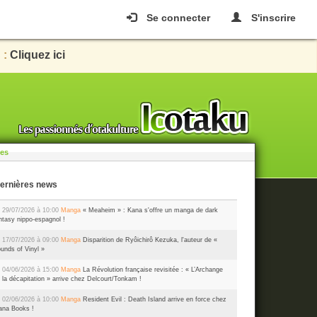
Se connecter
S'inscrire
 :
Cliquez ici
les
Dernières news
 29/07/2026 à 10:00
Manga
« Meaheim » : Kana s'offre un manga de dark
ntasy nippo-espagnol !
 17/07/2026 à 09:00
Manga
Disparition de Ryôichirô Kezuka, l'auteur de «
unds of Vinyl »
 04/06/2026 à 15:00
Manga
La Révolution française revisitée : « L’Archange
 la décapitation » arrive chez Delcourt/Tonkam !
 02/06/2026 à 10:00
Manga
Resident Evil : Death Island arrive en force chez
na Books !