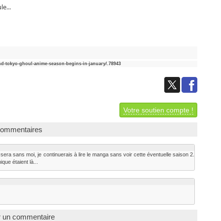
e...
d-tokyo-ghoul-anime-season-begins-in-january/.78943
Votre soutien compte !
commentaires
 sera sans moi, je continuerais à lire le manga sans voir cette éventuelle saison 2.
que étaient là...
r un commentaire