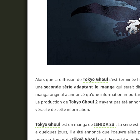
Alors que la diffusion de
Tokyo Ghoul
s'est terminée h
une
seconde série adaptant le manga
qui serait d
manga original a annoncé qu'une information import
La production de
Tokyo Ghoul 2
n'ayant pas été annoncé
véracité de cette information.
Tokyo Ghoul
est un manga de
ISHIDA Sui
. La série es
a quelques jours, il a été annoncé que l'oeuvre allai
premiers tomes de
Tōkyō Ghoul
sont disponibles en F