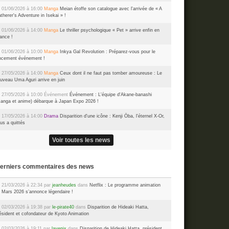
 01/06/2026 à 16:00
Manga
Meian étoffe son catalogue avec l'arrivée de « A
therer's Adventure in Isekai » !
 01/06/2026 à 14:00
Manga
Le thriller psychologique « Pet » arrive enfin en
ance !
 01/06/2026 à 10:00
Manga
Inkya Gal Revolution : Préparez-vous pour le
ncement événement !
 27/05/2026 à 14:00
Manga
Ceux dont il ne faut pas tomber amoureuse : Le
uveau Uma Aguri arrive en juin
 27/05/2026 à 10:00
Événement
Événement : L'équipe d'Akane-banashi
anga et anime) débarque à Japan Expo 2026 !
 17/05/2026 à 14:00
Drama
Disparition d'une icône : Kenji Ōba, l'éternel X-Or,
us a quittés
Voir toutes les news
Derniers commentaires des news
 21/03/2026 à 22:34 par
jeanheudes
dans
Netflix : Le programme animation
 Mars 2026 s’annonce légendaire !
 02/03/2026 à 19:38 par
le-pirate40
dans
Disparition de Hideaki Hatta,
ésident et cofondateur de Kyoto Animation
 02/03/2026 à 19:11 par
lavenix
dans
Disparition de Hideaki Hatta, président