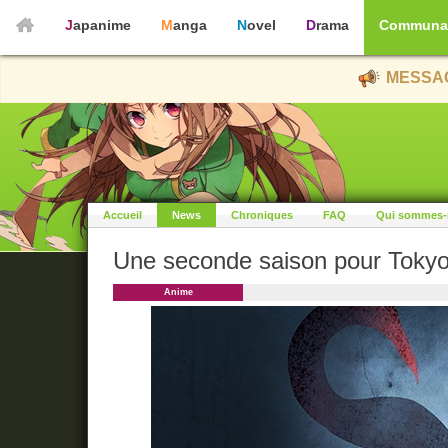
Japanime
Manga
Novel
Drama
Communa
MESSAG
Accueil
News
Chroniques
FAQ
Qui sommes-
Une seconde saison pour Tokyo
Anime