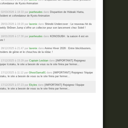
 cofondateur de Kyoto Animation
 02/03/2026 à 18:33 par
jeanheudes
dans
Disparition de Hideaki Hatta,
ésident et cofondateur de Kyoto Animation
 28/01/2026 à 19:20 par
lavenix
dans
Shinobi Undercover : Le nouveau hit du
ekly Shônen Jump s’offre un collector pour son lancement chez Soleil !
 16/01/2026 à 17:30 par
jeanheudes
dans
KONOSUBA : la saison 4 est en
ute !
 28/12/2025 à 21:47 par
lavenix
dans
Anime Hiver 2026 : Entre blockbusters,
tsiders de génie et le chouchou de la rédac !
 17/12/2025 à 15:29 par
Captain Lesbian
dans
[IMPORTANT] Rejoignez
équipe Icotaku, le site a besoin de vous ou le site finira par fermer...
 17/12/2025 à 11:12 par
GhostSama91
dans
[IMPORTANT] Rejoignez l'équipe
otaku, le site a besoin de vous ou le site finira par fermer...
 17/12/2025 à 07:23 par
Ekyles
dans
[IMPORTANT] Rejoignez l'équipe
otaku, le site a besoin de vous ou le site finira par fermer...