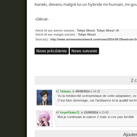
Kaneki, devenu malgré lui un hybride mi-humain, mi-goul
-Glénat-
Article lié aux animes suivants :
Tokyo Ghoul
,
Tokyo Ghoul √A
Article lié aux mangas suivants :
Tokyo Ghoul
Source(s) :
http://www.animenewsnetwork.com/news/2014-09-19/website-2n
News précédente
News suivante
2 
#1
Taikawa
, le
20/09/2014
à 14:16
Vu la médiocrité scénaristique de cette adaptation, ce
C'est bien dommage, car l'ambiance et la qualité techni
#2
AngelOtaku72
, le
21/09/2014
à 23:45
Moi je continuais la saison 2 mais si ces pas terrible
Ajoute