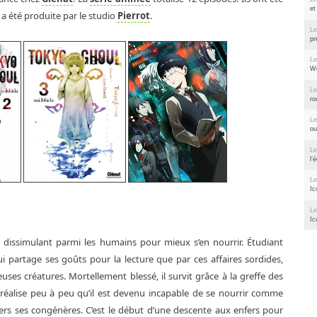
et
le a été produite par le studio
Pierrot
.
Le
pr
Le
We
Le
ro
Le
ou
Le
l'
Le
Ic
Le
Ic
 dissimulant parmi les humains pour mieux s’en nourrir. Étudiant
 qui partage ses goûts pour la lecture que par ces affaires sordides,
euses créatures. Mortellement blessé, il survit grâce à la greffe des
réalise peu à peu qu’il est devenu incapable de se nourrir comme
rs ses congénères. C’est le début d’une descente aux enfers pour