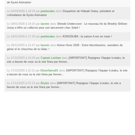
de Kyoto Animation
Le 02/03/2026 à 18:33 par
jeanheudes
dans
Disparition de Hideaki Hatta, président et
cofondateur de Kyoto Animation
Le 28/01/2026 à 19:20 par
lavenix
dans
Shinobi Undercover : Le nouveau hit du Weekly Shônen
Jump s’offre un collector pour son lancement chez Soleil !
Le 16/01/2026 à 17:30 par
jeanheudes
dans
KONOSUBA : la saison 4 est en route !
Le 28/12/2025 à 21:47 par
lavenix
dans
Anime Hiver 2026 : Entre blockbusters, outsiders de
génie et le chouchou de la rédac !
Le 17/12/2025 à 15:29 par
Captain Lesbian
dans
[IMPORTANT] Rejoignez l'équipe Icotaku, le
site a besoin de vous ou le site finira par fermer...
Le 17/12/2025 à 11:12 par
GhostSama91
dans
[IMPORTANT] Rejoignez l'équipe Icotaku, le site
a besoin de vous ou le site finira par fermer...
Le 17/12/2025 à 07:23 par
Ekyles
dans
[IMPORTANT] Rejoignez l'équipe Icotaku, le site a
besoin de vous ou le site finira par fermer...