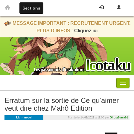
Sections
MESSAGE IMPORTANT : RECRUTEMENT URGENT.
PLUS D'INFOS :
Cliquez ici
Menu
Erratum sur la sortie de Ce qu'aimer
veut dire chez Mahô Edition
Light novel
Postée le
14/03/2026
à 11:00 par
GhostSama91