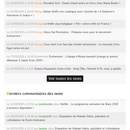
Le 02/06/2026 à 10:00
Manga
Resident Evil : Death Island arrive en force chez Mana Books !
Le 01/06/2026 à 16:00
Manga
Meian étoffe son catalogue avec l'arrivée de « A Gatherer's
Adventure in Isekai » !
Le 01/06/2026 à 14:00
Manga
Le thriller psychologique « Pet » arrive enfin en France !
Le 01/06/2026 à 10:00
Manga
Inkya Gal Revolution : Préparez-vous pour le lancement
événement !
Le 27/05/2026 à 14:00
Manga
Ceux dont il ne faut pas tomber amoureuse : Le nouveau Uma
Aguri arrive en juin
Le 27/05/2026 à 10:00
Événement
Événement : L'équipe d'Akane-banashi (manga et anime)
débarque à Japan Expo 2026 !
Le 17/05/2026 à 14:00
Drama
Disparition d'une icône : Kenji Ōba, l'éternel X-Or, nous a quittés
Voir toutes les news
Derniers commentaires des news
Le 21/03/2026 à 22:34 par
jeanheudes
dans
Netflix : Le programme animation de Mars 2026
s’annonce légendaire !
Le 02/03/2026 à 19:38 par
le-pirate40
dans
Disparition de Hideaki Hatta, président et
cofondateur de Kyoto Animation
Le 02/03/2026 à 19:11 par
lavenix
dans
Disparition de Hideaki Hatta, président et cofondateur