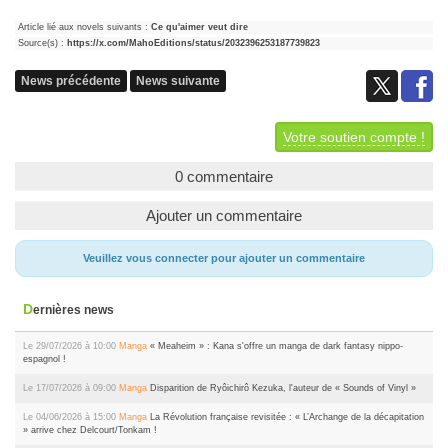
Article lié aux novels suivants :
Ce qu'aimer veut dire
Source(s) :
https://x.com/MahoEditions/status/2032396253187739823
News précédente
News suivante
Votre soutien compte !
0 commentaire
Ajouter un commentaire
Veuillez vous connecter pour ajouter un commentaire
Dernières news
Le 29/07/2026 à 10:00
Manga
« Meaheim » : Kana s'offre un manga de dark fantasy nippo-
espagnol !
Le 17/07/2026 à 09:00
Manga
Disparition de Ryôichirô Kezuka, l'auteur de « Sounds of Vinyl »
Le 04/06/2026 à 15:00
Manga
La Révolution française revisitée : « L’Archange de la décapitation
» arrive chez Delcourt/Tonkam !