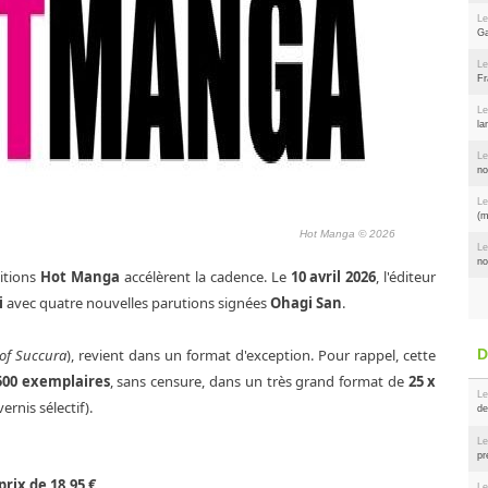
Le
Ga
Le
Fr
Le
la
Le
no
Le
(m
Hot Manga © 2026
Le
no
ditions
Hot Manga
accélèrent la cadence. Le
10 avril 2026
, l'éditeur
i
avec quatre nouvelles parutions signées
Ohagi San
.
 of Succura
), revient dans un format d'exception. Pour rappel, cette
 500 exemplaires
, sans censure, dans un très grand format de
25 x
Le
ernis sélectif).
de
Le
pr
prix de 18,95 €
.
Le