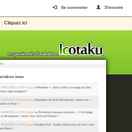
Se connecter
S'inscrire
 :
Cliquez ici
les
Dernières news
 29/07/2026 à 10:00
Manga
« Meaheim » : Kana s'offre un manga de dark
ntasy nippo-espagnol !
 17/07/2026 à 09:00
Manga
Disparition de Ryôichirô Kezuka, l'auteur de «
unds of Vinyl »
 04/06/2026 à 15:00
Manga
La Révolution française revisitée : « L’Archange
 la décapitation » arrive chez Delcourt/Tonkam !
 02/06/2026 à 10:00
Manga
Resident Evil : Death Island arrive en force chez
na Books !