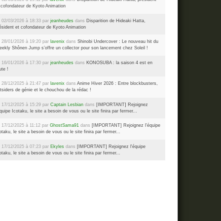
 cofondateur de Kyoto Animation
 02/03/2026 à 18:33 par
jeanheudes
dans
Disparition de Hideaki Hatta,
ésident et cofondateur de Kyoto Animation
 28/01/2026 à 19:20 par
lavenix
dans
Shinobi Undercover : Le nouveau hit du
ekly Shônen Jump s’offre un collector pour son lancement chez Soleil !
 16/01/2026 à 17:30 par
jeanheudes
dans
KONOSUBA : la saison 4 est en
ute !
 28/12/2025 à 21:47 par
lavenix
dans
Anime Hiver 2026 : Entre blockbusters,
tsiders de génie et le chouchou de la rédac !
 17/12/2025 à 15:29 par
Captain Lesbian
dans
[IMPORTANT] Rejoignez
équipe Icotaku, le site a besoin de vous ou le site finira par fermer...
 17/12/2025 à 11:12 par
GhostSama91
dans
[IMPORTANT] Rejoignez l'équipe
otaku, le site a besoin de vous ou le site finira par fermer...
 17/12/2025 à 07:23 par
Ekyles
dans
[IMPORTANT] Rejoignez l'équipe
otaku, le site a besoin de vous ou le site finira par fermer...