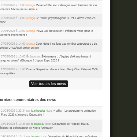
 01/06/2026 à 16:00
Manga
Meian étoffe son catalogue avec l'arrivée de « A
therer's Adventure in Isekai » !
 01/06/2026 à 14:00
Manga
Le thriller psychologique « Pet » arrive enfin en
ance !
 01/06/2026 à 10:00
Manga
Inkya Gal Revolution : Préparez-vous pour le
ncement événement !
 27/05/2026 à 14:00
Manga
Ceux dont il ne faut pas tomber amoureuse : Le
uveau Uma Aguri arrive en juin
 27/05/2026 à 10:00
Événement
Événement : L'équipe d'Akane-banashi
anga et anime) débarque à Japan Expo 2026 !
 17/05/2026 à 14:00
Drama
Disparition d'une icône : Kenji Ōba, l'éternel X-Or,
us a quittés
Voir toutes les news
Derniers commentaires des news
 21/03/2026 à 22:34 par
jeanheudes
dans
Netflix : Le programme animation
 Mars 2026 s’annonce légendaire !
 02/03/2026 à 19:38 par
le-pirate40
dans
Disparition de Hideaki Hatta,
ésident et cofondateur de Kyoto Animation
 02/03/2026 à 19:11 par
lavenix
dans
Disparition de Hideaki Hatta, président