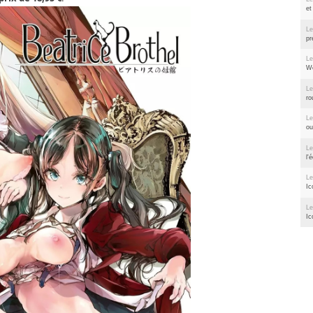
et
Le
pr
Le
We
Le
ro
Le
ou
Le
l'
Le
Ic
Le
Ic