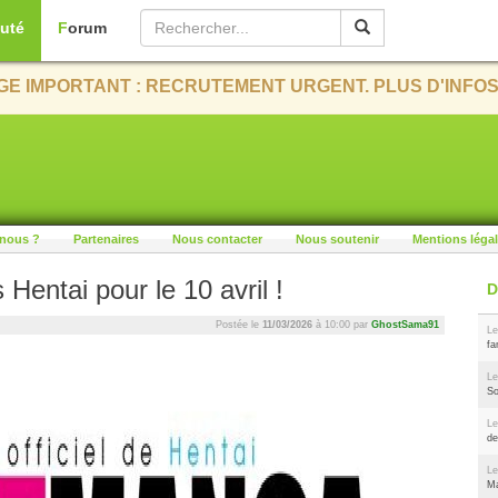
uté
Forum
E IMPORTANT : RECRUTEMENT URGENT. PLUS D'INFOS
nous ?
Partenaires
Nous contacter
Nous soutenir
Mentions léga
entai pour le 10 avril !
Postée le
11/03/2026
à 10:00 par
GhostSama91
Le
fa
Le
So
Le
de
Le
Ma