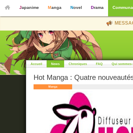
Japanime
Manga
Novel
Drama
Communa
MESSAG
Accueil
News
Chroniques
FAQ
Qui sommes-
Hot Manga : Quatre nouveautés H
Manga