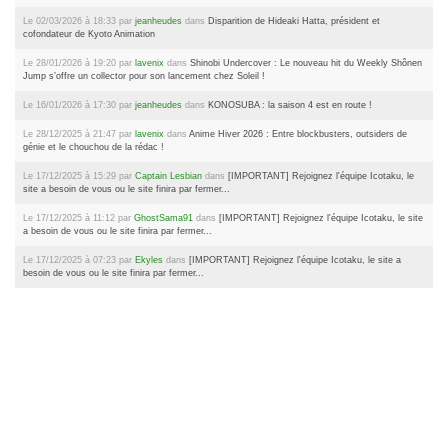
Le 02/03/2026 à 18:33 par
jeanheudes
dans
Disparition de Hideaki Hatta, président et
cofondateur de Kyoto Animation
Le 28/01/2026 à 19:20 par
lavenix
dans
Shinobi Undercover : Le nouveau hit du Weekly Shônen
Jump s’offre un collector pour son lancement chez Soleil !
Le 16/01/2026 à 17:30 par
jeanheudes
dans
KONOSUBA : la saison 4 est en route !
Le 28/12/2025 à 21:47 par
lavenix
dans
Anime Hiver 2026 : Entre blockbusters, outsiders de
génie et le chouchou de la rédac !
Le 17/12/2025 à 15:29 par
Captain Lesbian
dans
[IMPORTANT] Rejoignez l'équipe Icotaku, le
site a besoin de vous ou le site finira par fermer...
Le 17/12/2025 à 11:12 par
GhostSama91
dans
[IMPORTANT] Rejoignez l'équipe Icotaku, le site
a besoin de vous ou le site finira par fermer...
Le 17/12/2025 à 07:23 par
Ekyles
dans
[IMPORTANT] Rejoignez l'équipe Icotaku, le site a
besoin de vous ou le site finira par fermer...