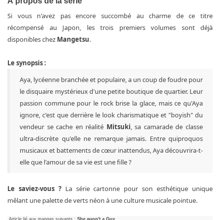
À propos de la série
Si vous n'avez pas encore succombé au charme de ce titre
récompensé au Japon, les trois premiers volumes sont déjà
disponibles chez
Mangetsu
.
Le synopsis :
Aya, lycéenne branchée et populaire, a un coup de foudre pour
le disquaire mystérieux d'une petite boutique de quartier. Leur
passion commune pour le rock brise la glace, mais ce qu'Aya
ignore, c'est que derrière le look charismatique et "boyish" du
vendeur se cache en réalité
Mitsuki
, sa camarade de classe
ultra-discrète qu'elle ne remarque jamais. Entre quiproquos
musicaux et battements de cœur inattendus, Aya découvrira-t-
elle que l'amour de sa vie est une fille ?
Le saviez-vous ?
La série cartonne pour son esthétique unique
mêlant une palette de verts néon à une culture musicale pointue.
Article lié aux mangas suivants :
She wasn't a Guy