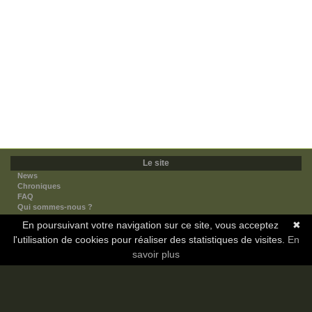
Le site
News
Chroniques
FAQ
Qui sommes-nous ?
Nos partenaires
En poursuivant votre navigation sur ce site, vous acceptez
✖
Faites-nous connaitre
l'utilisation de cookies pour réaliser des statistiques de visites.
Nous contacter
En
Nous soutenir
savoir plus
Mentions légales
Les sections
Animes
Mangas