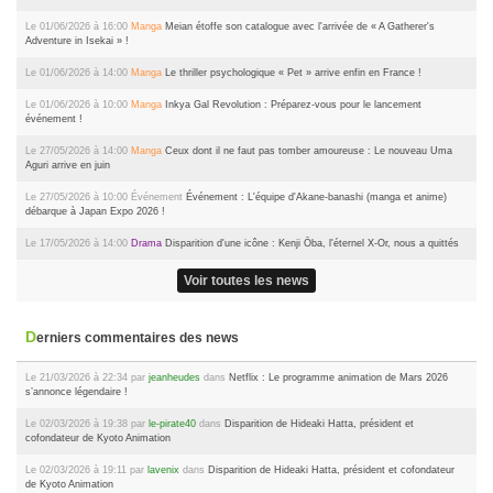
Le 01/06/2026 à 16:00
Manga
Meian étoffe son catalogue avec l'arrivée de « A Gatherer's
Adventure in Isekai » !
Le 01/06/2026 à 14:00
Manga
Le thriller psychologique « Pet » arrive enfin en France !
Le 01/06/2026 à 10:00
Manga
Inkya Gal Revolution : Préparez-vous pour le lancement
événement !
Le 27/05/2026 à 14:00
Manga
Ceux dont il ne faut pas tomber amoureuse : Le nouveau Uma
Aguri arrive en juin
Le 27/05/2026 à 10:00
Événement
Événement : L'équipe d'Akane-banashi (manga et anime)
débarque à Japan Expo 2026 !
Le 17/05/2026 à 14:00
Drama
Disparition d'une icône : Kenji Ōba, l'éternel X-Or, nous a quittés
Voir toutes les news
Derniers commentaires des news
Le 21/03/2026 à 22:34 par
jeanheudes
dans
Netflix : Le programme animation de Mars 2026
s’annonce légendaire !
Le 02/03/2026 à 19:38 par
le-pirate40
dans
Disparition de Hideaki Hatta, président et
cofondateur de Kyoto Animation
Le 02/03/2026 à 19:11 par
lavenix
dans
Disparition de Hideaki Hatta, président et cofondateur
de Kyoto Animation