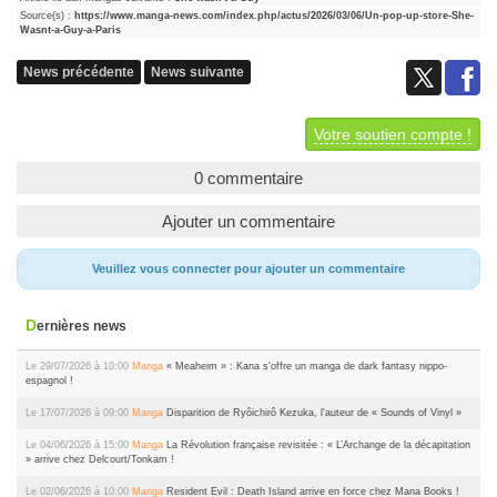
Source(s) :
https://www.manga-news.com/index.php/actus/2026/03/06/Un-pop-up-store-She-
Wasnt-a-Guy-a-Paris
News précédente
News suivante
Votre soutien compte !
0 commentaire
Ajouter un commentaire
Veuillez vous connecter pour ajouter un commentaire
Dernières news
Le 29/07/2026 à 10:00
Manga
« Meaheim » : Kana s'offre un manga de dark fantasy nippo-
espagnol !
Le 17/07/2026 à 09:00
Manga
Disparition de Ryôichirô Kezuka, l'auteur de « Sounds of Vinyl »
Le 04/06/2026 à 15:00
Manga
La Révolution française revisitée : « L’Archange de la décapitation
» arrive chez Delcourt/Tonkam !
Le 02/06/2026 à 10:00
Manga
Resident Evil : Death Island arrive en force chez Mana Books !