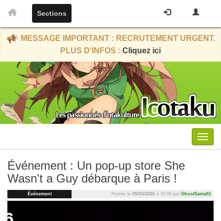
Sections
MESSAGE IMPORTANT : RECRUTEMENT URGENT.
PLUS D'INFOS :
Cliquez ici
Menu
Événement : Un pop-up store She
Wasn't a Guy débarque à Paris !
Événement
Postée le
09/03/2026
à 10:00 par
GhostSama91