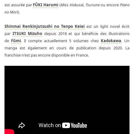
est assurée par
FŪKI Harumi
(
Miss Hokusai
,
Tsurune
ou encore
Piano
no Mori
).
Shinmai Renkinjutsushi no Tenpo Keiei
est un light novel écrit
par
ITSUKI Mizuho
depuis 2018 et qui bénéficie des illustrations
de
Fūmi
. Il compte actuellement 5 volumes chez
Kadokawa
. Un
manga est également en cours de publication depuis 2020. La
franchise n'est pas encore disponible en France.