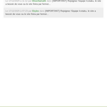
Le 17/12/2025 à 11:12 par
GhostSama91
dans
[IMPORTANT] Rejoignez l'équipe Icotaku, le site
a besoin de vous ou le site finira par fermer...
Le 17/12/2025 à 07:23 par
Ekyles
dans
[IMPORTANT] Rejoignez l'équipe Icotaku, le site a
besoin de vous ou le site finira par fermer...