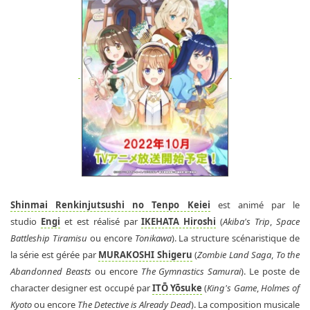
Shinmai Renkinjutsushi no Tenpo Keiei
est animé par le
studio
Engi
et est réalisé par
IKEHATA Hiroshi
(
Akiba's Trip
,
Space
Battleship Tiramisu
ou encore
Tonikawa
). La structure scénaristique de
la série est gérée par
MURAKOSHI Shigeru
(
Zombie Land Saga
,
To the
Abandonned Beasts
ou encore
The Gymnastics Samurai
). Le poste de
character designer est occupé par
ITŌ Yōsuke
(
King's Game
,
Holmes of
Kyoto
ou encore
The Detective is Already Dead
). La composition musicale