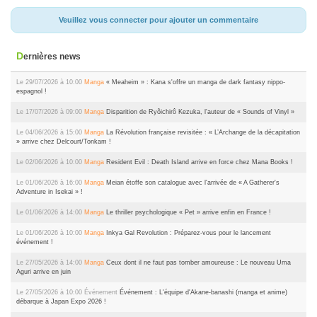
Veuillez vous connecter pour ajouter un commentaire
Dernières news
Le 29/07/2026 à 10:00
Manga
« Meaheim » : Kana s'offre un manga de dark fantasy nippo-
espagnol !
Le 17/07/2026 à 09:00
Manga
Disparition de Ryôichirô Kezuka, l'auteur de « Sounds of Vinyl »
Le 04/06/2026 à 15:00
Manga
La Révolution française revisitée : « L’Archange de la décapitation
» arrive chez Delcourt/Tonkam !
Le 02/06/2026 à 10:00
Manga
Resident Evil : Death Island arrive en force chez Mana Books !
Le 01/06/2026 à 16:00
Manga
Meian étoffe son catalogue avec l'arrivée de « A Gatherer's
Adventure in Isekai » !
Le 01/06/2026 à 14:00
Manga
Le thriller psychologique « Pet » arrive enfin en France !
Le 01/06/2026 à 10:00
Manga
Inkya Gal Revolution : Préparez-vous pour le lancement
événement !
Le 27/05/2026 à 14:00
Manga
Ceux dont il ne faut pas tomber amoureuse : Le nouveau Uma
Aguri arrive en juin
Le 27/05/2026 à 10:00
Événement
Événement : L'équipe d'Akane-banashi (manga et anime)
débarque à Japan Expo 2026 !