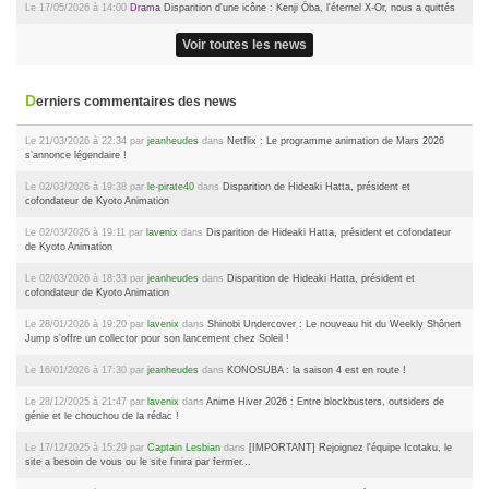
Le 17/05/2026 à 14:00
Drama
Disparition d'une icône : Kenji Ōba, l'éternel X-Or, nous a quittés
Voir toutes les news
Derniers commentaires des news
Le 21/03/2026 à 22:34 par
jeanheudes
dans
Netflix : Le programme animation de Mars 2026
s’annonce légendaire !
Le 02/03/2026 à 19:38 par
le-pirate40
dans
Disparition de Hideaki Hatta, président et
cofondateur de Kyoto Animation
Le 02/03/2026 à 19:11 par
lavenix
dans
Disparition de Hideaki Hatta, président et cofondateur
de Kyoto Animation
Le 02/03/2026 à 18:33 par
jeanheudes
dans
Disparition de Hideaki Hatta, président et
cofondateur de Kyoto Animation
Le 28/01/2026 à 19:20 par
lavenix
dans
Shinobi Undercover : Le nouveau hit du Weekly Shônen
Jump s’offre un collector pour son lancement chez Soleil !
Le 16/01/2026 à 17:30 par
jeanheudes
dans
KONOSUBA : la saison 4 est en route !
Le 28/12/2025 à 21:47 par
lavenix
dans
Anime Hiver 2026 : Entre blockbusters, outsiders de
génie et le chouchou de la rédac !
Le 17/12/2025 à 15:29 par
Captain Lesbian
dans
[IMPORTANT] Rejoignez l'équipe Icotaku, le
site a besoin de vous ou le site finira par fermer...