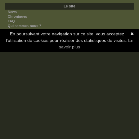
Le site
News
Chroniques
FAQ
Qui sommes-nous ?
Nos partenaires
En poursuivant votre navigation sur ce site, vous acceptez
✖
Faites-nous connaitre
l'utilisation de cookies pour réaliser des statistiques de visites.
Nous contacter
En
Nous soutenir
savoir plus
Mentions légales
Les sections
Animes
Mangas
Novels
Dramas
Informations
Communauté
Forum
Membres
Classement Icp
Discord