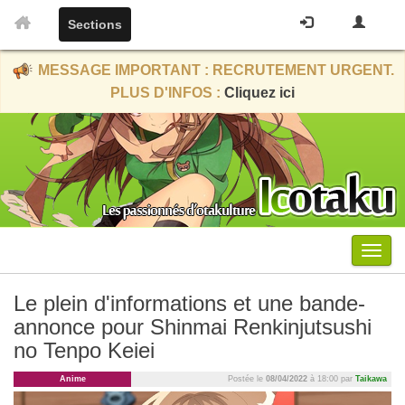
Sections
MESSAGE IMPORTANT : RECRUTEMENT URGENT.
PLUS D'INFOS :
Cliquez ici
Menu
Le plein d'informations et une bande-
annonce pour Shinmai Renkinjutsushi
no Tenpo Keiei
Anime
Postée le
08/04/2022
à 18:00 par
Taikawa