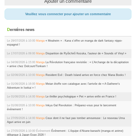
Ajouter un commentaire
Veuillez vous connecter pour ajouter un commentaire
Dernières news
Le 29/07/2026 à 10:00
Manga
« Meaheim » : Kana s'offre un manga de dark fantasy nippo-
espagnol !
Le 17/07/2026 à 09:00
Manga
Disparition de Ryôichirô Kezuka, l'auteur de « Sounds of Vinyl »
Le 04/06/2026 à 15:00
Manga
La Révolution française revisitée : « L’Archange de la décapitation
» arrive chez Delcourt/Tonkam !
Le 02/06/2026 à 10:00
Manga
Resident Evil : Death Island arrive en force chez Mana Books !
Le 01/06/2026 à 16:00
Manga
Meian étoffe son catalogue avec l'arrivée de « A Gatherer's
Adventure in Isekai » !
Le 01/06/2026 à 14:00
Manga
Le thriller psychologique « Pet » arrive enfin en France !
Le 01/06/2026 à 10:00
Manga
Inkya Gal Revolution : Préparez-vous pour le lancement
événement !
Le 27/05/2026 à 14:00
Manga
Ceux dont il ne faut pas tomber amoureuse : Le nouveau Uma
Aguri arrive en juin
Le 27/05/2026 à 10:00
Événement
Événement : L'équipe d'Akane-banashi (manga et anime)
débarque à Japan Expo 2026 !