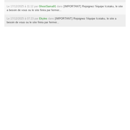
Le 17/12/2025 à 11:12 par
GhostSama91
dans
[IMPORTANT] Rejoignez l'équipe Icotaku, le site
a besoin de vous ou le site finira par fermer...
Le 17/12/2025 à 07:23 par
Ekyles
dans
[IMPORTANT] Rejoignez l'équipe Icotaku, le site a
besoin de vous ou le site finira par fermer...