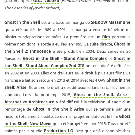
(Ultraman) et
TODA Nobuko
(
Isshūkan Friends
,
Ultraman
ou encore
The Case Files of Jeweler Richard
).
Ghost in the Shell
est à la base un manga de
SHIROW Masamune
qui a été publié de 1989 à 1991. Le manga a ensuite bénéficié de
plusieurs adaptations animées. La première est un
film
portant le
même nom dont la sortie a eu lieu en 1995. Sa suite directe,
Ghost in
the Shell 2: Innocence
a été produit en 2004. Deux séries de 26
épisodes,
Ghost in the Shell - Stand Alone Complex
et
Ghost in
the Shell - Stand Alone Complex 2nd GIG
ont ensuite été diffusées
en 2002 et en 2003. Elles ont d'ailleurs eu le droit à plusieurs films. La
franchise a fait son retour en 2013 et 2014 avec les 4 OAV
Ghost in the
Shell: Arise
. Ils ont eu le droit à des diffusions dans certains cinémas
japonais. Lors du printemps 2015,
Ghost in the Shell: Arise -
Alternative Architecture
a été diffusé à la télévision. Il s'agit d'un
remontage de
Ghost in the Shell: Arise
qui se termine par une
histoire totalement inédite. Le dernier projet en date est le film
Ghost
in the Shell: New Movie
qui a été projeté en juin 2015. Tous ont été
animés par le studio
Production I.G
. Bien que déjà disponible chez