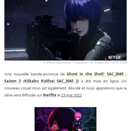
© Shirow Masamune, Production I.G / Kōdansha / GITS 2045
Une nouvelle bande-annonce de
Ghost in the Shell: SAC_2045 -
Saison 2
(
Kōkaku Kidōtai SAC_2045 2
) a été mise en ligne. Un
nouveau visuel nous est également dévoilé et nous apprenons que la
série sera diffusée sur
Netflix
le
23 mai 2022
.