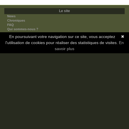
Le site
News
Chroniques
FAQ
Qui sommes-nous ?
Nos partenaires
En poursuivant votre navigation sur ce site, vous acceptez
✖
Faites-nous connaitre
l'utilisation de cookies pour réaliser des statistiques de visites.
Nous contacter
En
Nous soutenir
savoir plus
Mentions légales
Les sections
Animes
Mangas
Novels
Dramas
Informations
Communauté
Forum
Membres
Classement Icp
Discord