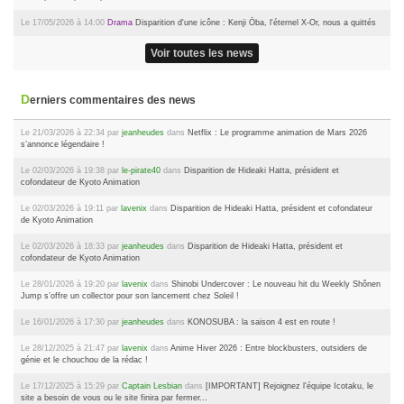
Le 17/05/2026 à 14:00
Drama
Disparition d'une icône : Kenji Ōba, l'éternel X-Or, nous a quittés
Voir toutes les news
Derniers commentaires des news
Le 21/03/2026 à 22:34 par
jeanheudes
dans
Netflix : Le programme animation de Mars 2026
s’annonce légendaire !
Le 02/03/2026 à 19:38 par
le-pirate40
dans
Disparition de Hideaki Hatta, président et
cofondateur de Kyoto Animation
Le 02/03/2026 à 19:11 par
lavenix
dans
Disparition de Hideaki Hatta, président et cofondateur
de Kyoto Animation
Le 02/03/2026 à 18:33 par
jeanheudes
dans
Disparition de Hideaki Hatta, président et
cofondateur de Kyoto Animation
Le 28/01/2026 à 19:20 par
lavenix
dans
Shinobi Undercover : Le nouveau hit du Weekly Shônen
Jump s’offre un collector pour son lancement chez Soleil !
Le 16/01/2026 à 17:30 par
jeanheudes
dans
KONOSUBA : la saison 4 est en route !
Le 28/12/2025 à 21:47 par
lavenix
dans
Anime Hiver 2026 : Entre blockbusters, outsiders de
génie et le chouchou de la rédac !
Le 17/12/2025 à 15:29 par
Captain Lesbian
dans
[IMPORTANT] Rejoignez l'équipe Icotaku, le
site a besoin de vous ou le site finira par fermer...