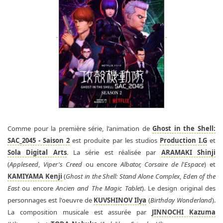
Comme pour la première série, l'animation de
Ghost in the Shell:
SAC_2045 - Saison 2
est produite par les studios
Production I.G
et
Sola Digital Arts
. La série est réalisée par
ARAMAKI Shinji
(
Appleseed
,
Viper's Creed
ou encore
Albator, Corsaire de l'Espace
) et
KAMIYAMA Kenji
(
Ghost in the Shell: Stand Alone Complex
,
Eden of the
East
ou encore
Ancien and The Magic Tablet
). Le design original des
personnages est l'oeuvre de
KUVSHINOV Ilya
(
Birthday Wonderland
).
La composition musicale est assurée par
JINNOCHI Kazuma