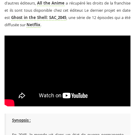
d'autres éditeurs,
All the Anime
a récupéré les droits de la franchise
et ils sont tous disponible chez cet éditeur. Le dernier projet en date
est
Ghost in the Shell: SAC_2045
, une série de 12 épisodes qui a été
diffusée sur
Netflix
.
Synopsis :
En 2045, le monde vit dans un état de guerre permanente,