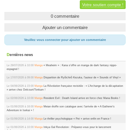
Votre soutien compte !
0 commentaire
Ajouter un commentaire
Veuillez vous connecter pour ajouter un commentaire
Dernières news
Le 29/07/2026 à 10:00
Manga
« Meaheim » : Kana s'offre un manga de dark fantasy nippo-
espagnol !
Le 17/07/2026 à 09:00
Manga
Disparition de Ryôichirô Kezuka, l'auteur de « Sounds of Vinyl »
Le 04/06/2026 à 15:00
Manga
La Révolution française revisitée : « L’Archange de la décapitation
» arrive chez Delcourt/Tonkam !
Le 02/06/2026 à 10:00
Manga
Resident Evil : Death Island arrive en force chez Mana Books !
Le 01/06/2026 à 16:00
Manga
Meian étoffe son catalogue avec l'arrivée de « A Gatherer's
Adventure in Isekai » !
Le 01/06/2026 à 14:00
Manga
Le thriller psychologique « Pet » arrive enfin en France !
Le 01/06/2026 à 10:00
Manga
Inkya Gal Revolution : Préparez-vous pour le lancement