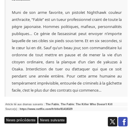
Muni de son arme favorite, un pistolet Nighthawk couleur
anthracite, “Fable” est un tueur professionnel craint de toute la
pègre japonaise. Hommes politiques, mafieux, personnalités
publiques… Ce génie de l’assassinat peut envoyer n’importe
laquelle de ses cibles six pieds sous terre. Et en six secondes, si
le cœur lui en dit. Sauf qu’un beau jour, son commanditaire lui
ordonne de tout mettre en pause et de mener la vie d’un
citoyen ordinaire, dans la planque d’un clan de yakuzas à
Osaka. Interdiction de tuer ou d’attaquer qui que ce soit
pendant une année entière. Pour cette arme humaine au
tempérament imprévisible, entourée de criminels à la gâchette
facile, c’est le plus dur des contrats qui commence…
Article lié aux dramas suivants :
The Fable
,
The Fable: The Killer Who Doesn't Kill
Source(s) :
https://www.netflix.com/fr/title/81418329
News précédente
News suivante