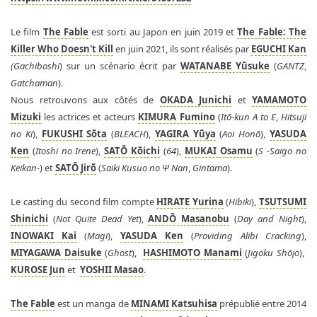
Le film
The Fable
est sorti au Japon en juin 2019 et
The Fable: The
Killer Who Doesn't Kill
en juin 2021, ils sont réalisés par
EGUCHI Kan
(
Gachiboshi
) sur un scénario écrit par
WATANABE Yūsuke
(
GANTZ
,
Gatchaman
).
Nous retrouvons aux côtés de
OKADA Junichi
et
YAMAMOTO
Mizuki
les actrices et acteurs
KIMURA Fumino
(
Itō-kun A to E
,
Hitsuji
no Ki
),
FUKUSHI Sōta
(
BLEACH
),
YAGIRA Yūya
(
Aoi Honō
),
YASUDA
Ken
(
Itoshi no Irene
),
SATŌ Kōichi
(
64
),
MUKAI Osamu
(
S -Saigo no
Keikan-
) et
SATŌ Jirō
(
Saiki Kusuo no Ψ Nan
,
Gintama
).
Le casting du second film compte
HIRATE Yurina
(
Hibiki
),
TSUTSUMI
Shinichi
(
Not Quite Dead Yet
),
ANDŌ Masanobu
(
Day and Night
),
INOWAKI Kai
(
Magi
),
YASUDA Ken
(
Providing Alibi Cracking
),
MIYAGAWA Daisuke
(
Ghost
),
HASHIMOTO Manami
(
Jigoku Shōjo
),
KUROSE Jun
et
YOSHII Masao
.
The Fable
est un manga de
MINAMI Katsuhisa
prépublié entre 2014