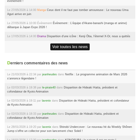
événement !
Le 27/05/2026 à 14:00
Manga
Ceux dont il ne faut pas tomber amoureuse : Le nouveau Uma
Aguri arrive en juin
Le 27/05/2026 à 10:00
Événement
Événement : L'équipe d'Akane-banashi (manga et anime)
débarque à Japan Expo 2026 !
Le 17/05/2026 à 14:00
Drama
Disparition d'une icône : Kenji Ōba, l'éternel X-Or, nous a quittés
Voir toutes les news
Derniers commentaires des news
Le 21/03/2026 à 22:34 par
jeanheudes
dans
Netflix : Le programme animation de Mars 2026
s’annonce légendaire !
Le 02/03/2026 à 19:38 par
le-pirate40
dans
Disparition de Hideaki Hatta, président et
cofondateur de Kyoto Animation
Le 02/03/2026 à 19:11 par
lavenix
dans
Disparition de Hideaki Hatta, président et cofondateur
de Kyoto Animation
Le 02/03/2026 à 18:33 par
jeanheudes
dans
Disparition de Hideaki Hatta, président et
cofondateur de Kyoto Animation
Le 28/01/2026 à 19:20 par
lavenix
dans
Shinobi Undercover : Le nouveau hit du Weekly Shônen
Jump s’offre un collector pour son lancement chez Soleil !
Le 16/01/2026 à 17:30 par
jeanheudes
dans
KONOSUBA : la saison 4 est en route !