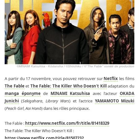
©MINAMI Katsuhisa - Kōdansha / ©Shōchiku / ©"The Fable" comité de production
A partir du 17 novembre, vous pouvez retrouver sur
Netflix
les films
The Fable
et
The Fable: The Killer Who Doesn't Kill
adaptation du
manga éponyme
de
MINAMI Katsuhisa
avec l'acteur
OKADA
Junichi
(
Sekigahara
,
Library Wars
) et l'actrice
YAMAMOTO Mizuki
(
Peach Girl
,
Aoi Honō
) dans les rôles principaux.
The Fable :
https://www.netflix.com/fr/title/81418329
The Fable: The Killer Who Doesn't Kill :
https://www.netflix.com/title/81507232