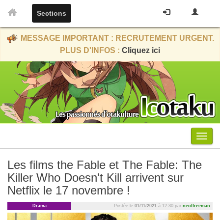
Sections
MESSAGE IMPORTANT : RECRUTEMENT URGENT.
PLUS D'INFOS :
Cliquez ici
Menu
Les films the Fable et The Fable: The
Killer Who Doesn't Kill arrivent sur
Netflix le 17 novembre !
Drama
Postée le
01/11/2021
à 12:30 par
neoffreeman