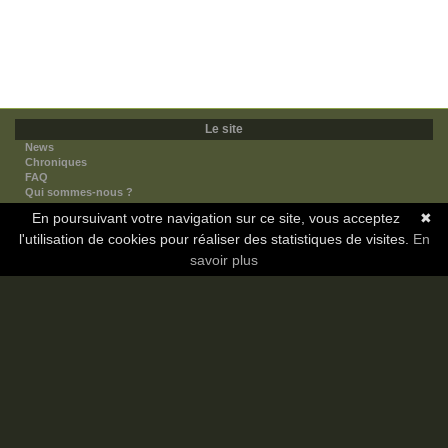
Le site
News
Chroniques
FAQ
Qui sommes-nous ?
Nos partenaires
En poursuivant votre navigation sur ce site, vous acceptez
✖
Faites-nous connaitre
l'utilisation de cookies pour réaliser des statistiques de visites.
Nous contacter
En
Nous soutenir
savoir plus
Mentions légales
Les sections
Animes
Mangas
Novels
Dramas
Informations
Communauté
Forum