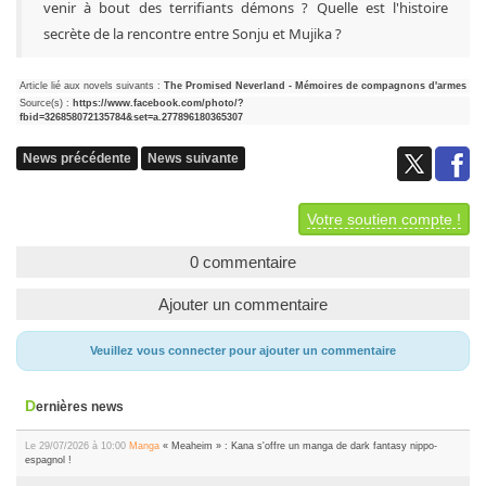
venir à bout des terrifiants démons ? Quelle est l'histoire
secrète de la rencontre entre Sonju et Mujika ?
Article lié aux novels suivants :
The Promised Neverland - Mémoires de compagnons d'armes
Source(s) :
https://www.facebook.com/photo/?
fbid=326858072135784&set=a.277896180365307
News précédente
News suivante
Votre soutien compte !
0 commentaire
Ajouter un commentaire
Veuillez vous connecter pour ajouter un commentaire
Dernières news
Le 29/07/2026 à 10:00
Manga
« Meaheim » : Kana s'offre un manga de dark fantasy nippo-
espagnol !