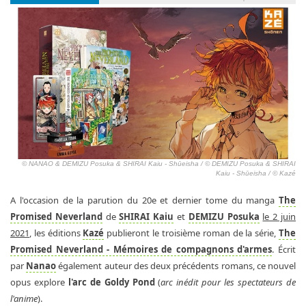
© NANAO & DEMIZU Posuka & SHIRAI Kaiu - Shūeisha / © DEMIZU Posuka & SHIRAI
Kaiu - Shūeisha / © Kazé
A l'occasion de la parution du 20e et dernier tome du manga
The
Promised Neverland
de
SHIRAI Kaiu
et
DEMIZU Posuka
le 2 juin
2021
, les éditions
Kazé
publieront le troisième roman de la série,
The
Promised Neverland - Mémoires de compagnons d'armes
. Écrit
par
Nanao
également auteur des deux précédents romans, ce nouvel
opus explore
l'arc de Goldy Pond
(
arc inédit pour les spectateurs de
l'anime
).