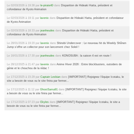
Le 02/03/2026 à 19:38 par
le-pirate40
dans
Disparition de Hideaki Hatta, président et
cofondateur de Kyoto Animation
Le 02/03/2026 à 19:11 par
lavenix
dans
Disparition de Hideaki Hatta, président et cofondateur
de Kyoto Animation
Le 02/03/2026 à 18:33 par
jeanheudes
dans
Disparition de Hideaki Hatta, président et
cofondateur de Kyoto Animation
Le 28/01/2026 à 19:20 par
lavenix
dans
Shinobi Undercover : Le nouveau hit du Weekly Shônen
Jump s’offre un collector pour son lancement chez Soleil !
Le 16/01/2026 à 17:30 par
jeanheudes
dans
KONOSUBA : la saison 4 est en route !
Le 28/12/2025 à 21:47 par
lavenix
dans
Anime Hiver 2026 : Entre blockbusters, outsiders de
génie et le chouchou de la rédac !
Le 17/12/2025 à 15:29 par
Captain Lesbian
dans
[IMPORTANT] Rejoignez l'équipe Icotaku, le
site a besoin de vous ou le site finira par fermer...
Le 17/12/2025 à 11:12 par
GhostSama91
dans
[IMPORTANT] Rejoignez l'équipe Icotaku, le site
a besoin de vous ou le site finira par fermer...
Le 17/12/2025 à 07:23 par
Ekyles
dans
[IMPORTANT] Rejoignez l'équipe Icotaku, le site a
besoin de vous ou le site finira par fermer...