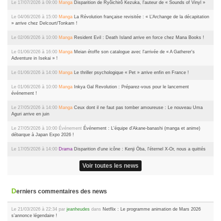
Le 17/07/2026 à 09:00
Manga
Disparition de Ryôichirô Kezuka, l'auteur de « Sounds of Vinyl »
Le 04/06/2026 à 15:00
Manga
La Révolution française revisitée : « L’Archange de la décapitation
» arrive chez Delcourt/Tonkam !
Le 02/06/2026 à 10:00
Manga
Resident Evil : Death Island arrive en force chez Mana Books !
Le 01/06/2026 à 16:00
Manga
Meian étoffe son catalogue avec l'arrivée de « A Gatherer's
Adventure in Isekai » !
Le 01/06/2026 à 14:00
Manga
Le thriller psychologique « Pet » arrive enfin en France !
Le 01/06/2026 à 10:00
Manga
Inkya Gal Revolution : Préparez-vous pour le lancement
événement !
Le 27/05/2026 à 14:00
Manga
Ceux dont il ne faut pas tomber amoureuse : Le nouveau Uma
Aguri arrive en juin
Le 27/05/2026 à 10:00
Événement
Événement : L'équipe d'Akane-banashi (manga et anime)
débarque à Japan Expo 2026 !
Le 17/05/2026 à 14:00
Drama
Disparition d'une icône : Kenji Ōba, l'éternel X-Or, nous a quittés
Voir toutes les news
Derniers commentaires des news
Le 21/03/2026 à 22:34 par
jeanheudes
dans
Netflix : Le programme animation de Mars 2026
s’annonce légendaire !