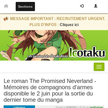
Sections
MESSAGE IMPORTANT : RECRUTEMENT URGENT.
PLUS D'INFOS :
Cliquez ici
Menu
Le roman The Promised Neverland -
Mémoires de compagnons d'armes
disponible le 2 juin pour la sortie du
dernier tome du manga
Littérature
Postée le
24/05/2021
à 10:30 par
neoffreeman