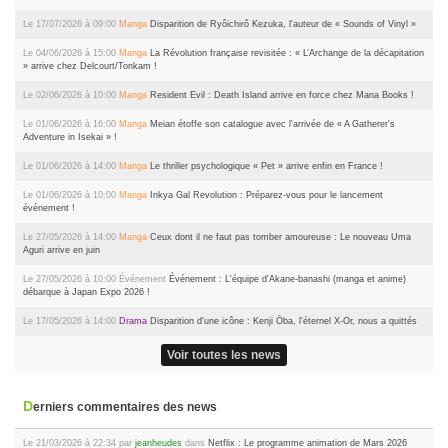
Le 17/07/2026 à 09:00
Manga
Disparition de Ryôichirô Kezuka, l'auteur de « Sounds of Vinyl »
Le 04/06/2026 à 15:00
Manga
La Révolution française revisitée : « L’Archange de la décapitation
» arrive chez Delcourt/Tonkam !
Le 02/06/2026 à 10:00
Manga
Resident Evil : Death Island arrive en force chez Mana Books !
Le 01/06/2026 à 16:00
Manga
Meian étoffe son catalogue avec l'arrivée de « A Gatherer's
Adventure in Isekai » !
Le 01/06/2026 à 14:00
Manga
Le thriller psychologique « Pet » arrive enfin en France !
Le 01/06/2026 à 10:00
Manga
Inkya Gal Revolution : Préparez-vous pour le lancement
événement !
Le 27/05/2026 à 14:00
Manga
Ceux dont il ne faut pas tomber amoureuse : Le nouveau Uma
Aguri arrive en juin
Le 27/05/2026 à 10:00
Événement
Événement : L'équipe d'Akane-banashi (manga et anime)
débarque à Japan Expo 2026 !
Le 17/05/2026 à 14:00
Drama
Disparition d'une icône : Kenji Ōba, l'éternel X-Or, nous a quittés
Voir toutes les news
Derniers commentaires des news
Le 21/03/2026 à 22:34 par
jeanheudes
dans
Netflix : Le programme animation de Mars 2026