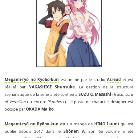
Megami-ryō no Ryōbo-kun
est animé par le studio
Asread
et est
réalisé par
NAKASHIGE Shunsuke
. La gestion de la structure
scénaristique de la série a été confiée à
SUZUKI Masashi
(
Isuca
,
Lord
of Vermilion
ou encore
Plunderer
). Le poste de character designer est
occupé par
OKADA Maiko
.
Megami-ryō no Ryōbo-kun
est un manga de
HINO Ikumi
qui est
publié depuis 2017 dans le
Shōnen A
. Son 6e volume a été