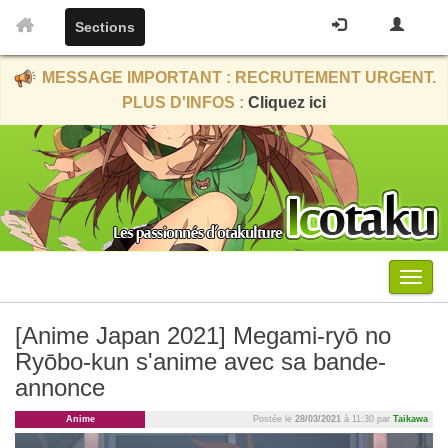
Sections
MESSAGE IMPORTANT : RECRUTEMENT URGENT.
PLUS D'INFOS :
Cliquez ici
Menu
[Anime Japan 2021] Megami-ryō no
Ryōbo-kun s'anime avec sa bande-
annonce
Anime
Postée le
28/03/2021
à 11:30 par
Taikawa