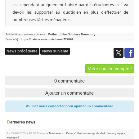
est cependant uniquement habité par des étudiantes et il va
devoir les supporter au quotidien en plus d'effectuer de
nombreuses tâches ménagères.
Article lié aux animes suivants :
Mother of the Goddess Dormitory
Source(s) :
https://natalie.mu/comic/news/422026
News précédente
News suivante
Votre soutien compte !
0 commentaire
Ajouter un commentaire
Veuillez vous connecter pour ajouter un commentaire
Dernières news
Le 29/07/2026 à 10:00
Manga
« Meaheim » : Kana s'offre un manga de dark fantasy nippo-
espagnol !