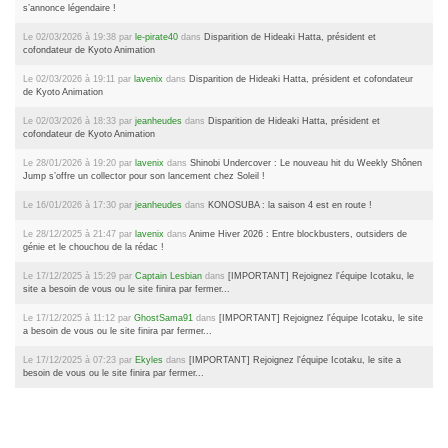
s’annonce légendaire !
Le 02/03/2026 à 19:38 par
le-pirate40
dans
Disparition de Hideaki Hatta, président et
cofondateur de Kyoto Animation
Le 02/03/2026 à 19:11 par
lavenix
dans
Disparition de Hideaki Hatta, président et cofondateur
de Kyoto Animation
Le 02/03/2026 à 18:33 par
jeanheudes
dans
Disparition de Hideaki Hatta, président et
cofondateur de Kyoto Animation
Le 28/01/2026 à 19:20 par
lavenix
dans
Shinobi Undercover : Le nouveau hit du Weekly Shônen
Jump s’offre un collector pour son lancement chez Soleil !
Le 16/01/2026 à 17:30 par
jeanheudes
dans
KONOSUBA : la saison 4 est en route !
Le 28/12/2025 à 21:47 par
lavenix
dans
Anime Hiver 2026 : Entre blockbusters, outsiders de
génie et le chouchou de la rédac !
Le 17/12/2025 à 15:29 par
Captain Lesbian
dans
[IMPORTANT] Rejoignez l'équipe Icotaku, le
site a besoin de vous ou le site finira par fermer...
Le 17/12/2025 à 11:12 par
GhostSama91
dans
[IMPORTANT] Rejoignez l'équipe Icotaku, le site
a besoin de vous ou le site finira par fermer...
Le 17/12/2025 à 07:23 par
Ekyles
dans
[IMPORTANT] Rejoignez l'équipe Icotaku, le site a
besoin de vous ou le site finira par fermer...