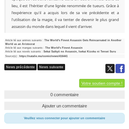
lieu, il est l'héritier d'une lignée renommée de tueurs. Grâce à
l'expérience qu'il a acquis lors de sa vie précédente et a
l'utilisation de la magie, il va tenter de devenir le plus grand
assassin du monde dans lequel il vient d'arriver.
Article lié aux animes suivants :
The World's Finest Assassin Gets Reincarnated in Another
World as an Aristocrat
Article lié aux mangas suivants :
The World's Finest Assassin
Article lié aux novels suivants :
Sekai Saikyō no Assassin, Isekai Kizoku ni Tensei Suru
Source(s) :
https://natalie.mu/comic/news/416441
News précédente
News suivante
Votre soutien compte !
0 commentaire
Ajouter un commentaire
Veuillez vous connecter pour ajouter un commentaire