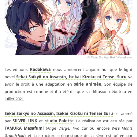
© Reia, Tsukiyo Rui / Kadokawa
Les éditions
Kadokawa
nous annoncent aujourd'hui que le light
novel
Sekai Saikyō no Assassin, Isekai Kizoku ni Tensei Suru
va
avoir le droit à une adaptation en
série animée
. Son équipe de
production est connue et il a été dit que sa diffusion débutera en
juillet 2021
.
Sekai Saikyō no Assassin, Isekai Kizoku ni Tensei Suru
est animé
par
SILVER LINK
et
studio Palette
. La réalisation est assurée par
TAMURA Masafumi
(
Ange Vierge
,
Two Car
ou encore
Wise Man's
Grandchild
) et la structure scénaristique de la série est gérée par