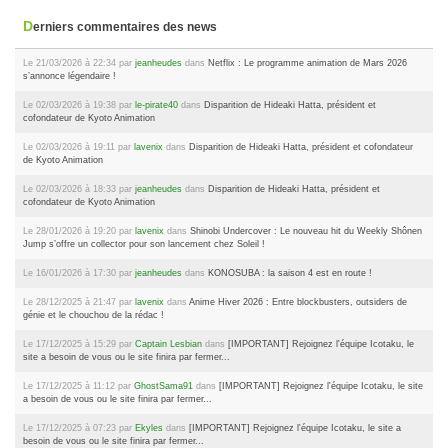
Derniers commentaires des news
Le 21/03/2026 à 22:34 par
jeanheudes
dans
Netflix : Le programme animation de Mars 2026
s’annonce légendaire !
Le 02/03/2026 à 19:38 par
le-pirate40
dans
Disparition de Hideaki Hatta, président et
cofondateur de Kyoto Animation
Le 02/03/2026 à 19:11 par
lavenix
dans
Disparition de Hideaki Hatta, président et cofondateur
de Kyoto Animation
Le 02/03/2026 à 18:33 par
jeanheudes
dans
Disparition de Hideaki Hatta, président et
cofondateur de Kyoto Animation
Le 28/01/2026 à 19:20 par
lavenix
dans
Shinobi Undercover : Le nouveau hit du Weekly Shônen
Jump s’offre un collector pour son lancement chez Soleil !
Le 16/01/2026 à 17:30 par
jeanheudes
dans
KONOSUBA : la saison 4 est en route !
Le 28/12/2025 à 21:47 par
lavenix
dans
Anime Hiver 2026 : Entre blockbusters, outsiders de
génie et le chouchou de la rédac !
Le 17/12/2025 à 15:29 par
Captain Lesbian
dans
[IMPORTANT] Rejoignez l'équipe Icotaku, le
site a besoin de vous ou le site finira par fermer...
Le 17/12/2025 à 11:12 par
GhostSama91
dans
[IMPORTANT] Rejoignez l'équipe Icotaku, le site
a besoin de vous ou le site finira par fermer...
Le 17/12/2025 à 07:23 par
Ekyles
dans
[IMPORTANT] Rejoignez l'équipe Icotaku, le site a
besoin de vous ou le site finira par fermer...