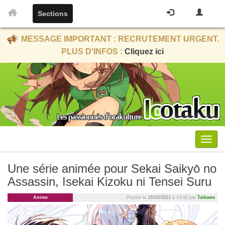
Sections
MESSAGE IMPORTANT : RECRUTEMENT URGENT.
PLUS D'INFOS :
Cliquez ici
Menu
Une série animée pour Sekai Saikyō no
Assassin, Isekai Kizoku ni Tensei Suru
Anime
Postée le
15/02/2021
à 14:00 par
Taikawa