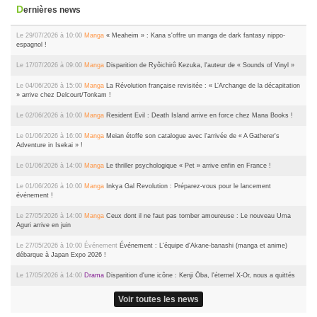
Dernières news
Le 29/07/2026 à 10:00
Manga
« Meaheim » : Kana s'offre un manga de dark fantasy nippo-
espagnol !
Le 17/07/2026 à 09:00
Manga
Disparition de Ryôichirô Kezuka, l'auteur de « Sounds of Vinyl »
Le 04/06/2026 à 15:00
Manga
La Révolution française revisitée : « L’Archange de la décapitation
» arrive chez Delcourt/Tonkam !
Le 02/06/2026 à 10:00
Manga
Resident Evil : Death Island arrive en force chez Mana Books !
Le 01/06/2026 à 16:00
Manga
Meian étoffe son catalogue avec l'arrivée de « A Gatherer's
Adventure in Isekai » !
Le 01/06/2026 à 14:00
Manga
Le thriller psychologique « Pet » arrive enfin en France !
Le 01/06/2026 à 10:00
Manga
Inkya Gal Revolution : Préparez-vous pour le lancement
événement !
Le 27/05/2026 à 14:00
Manga
Ceux dont il ne faut pas tomber amoureuse : Le nouveau Uma
Aguri arrive en juin
Le 27/05/2026 à 10:00
Événement
Événement : L'équipe d'Akane-banashi (manga et anime)
débarque à Japan Expo 2026 !
Le 17/05/2026 à 14:00
Drama
Disparition d'une icône : Kenji Ōba, l'éternel X-Or, nous a quittés
Voir toutes les news