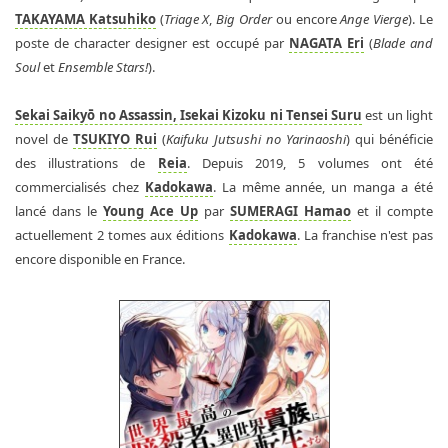
TAKAYAMA Katsuhiko
(
Triage X
,
Big Order
ou encore
Ange Vierge
). Le
poste de character designer est occupé par
NAGATA Eri
(
Blade and
Soul
et
Ensemble Stars!
).
Sekai Saikyō no Assassin, Isekai Kizoku ni Tensei Suru
est un light
novel de
TSUKIYO Rui
(
Kaifuku Jutsushi no Yarinaoshi
) qui bénéficie
des illustrations de
Reia
. Depuis 2019, 5 volumes ont été
commercialisés chez
Kadokawa
. La même année, un manga a été
lancé dans le
Young Ace Up
par
SUMERAGI Hamao
et il compte
actuellement 2 tomes aux éditions
Kadokawa
. La franchise n'est pas
encore disponible en France.