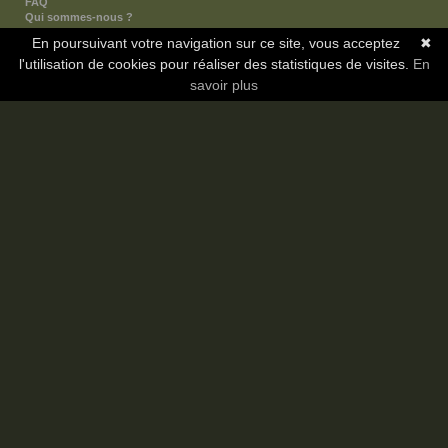
FAQ
Qui sommes-nous ?
Nos partenaires
En poursuivant votre navigation sur ce site, vous acceptez
✖
Faites-nous connaitre
l'utilisation de cookies pour réaliser des statistiques de visites.
Nous contacter
En
Nous soutenir
savoir plus
Mentions légales
Les sections
Animes
Mangas
Novels
Dramas
Informations
Communauté
Forum
Membres
Classement Icp
Discord
Copyright © 2008-2026 - Icotaku v3.1