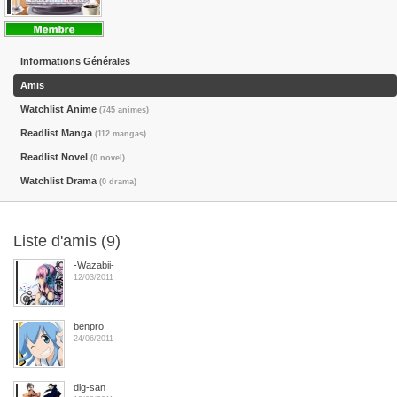
Informations Générales
Amis
Watchlist Anime
(745 animes)
Readlist Manga
(112 mangas)
Readlist Novel
(0 novel)
Watchlist Drama
(0 drama)
Liste d'amis (9)
-Wazabii-
12/03/2011
benpro
24/06/2011
dlg-san