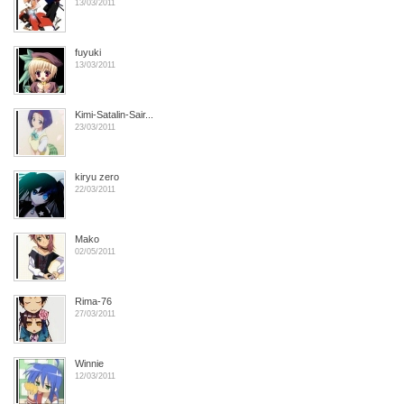
13/03/2011
fuyuki
13/03/2011
Kimi-Satalin-Sair...
23/03/2011
kiryu zero
22/03/2011
Mako
02/05/2011
Rima-76
27/03/2011
Winnie
12/03/2011