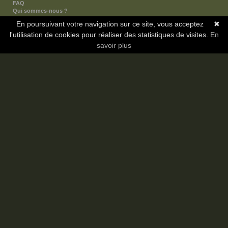
FAQ
Qui sommes-nous ?
Nos partenaires
En poursuivant votre navigation sur ce site, vous acceptez
✖
Faites-nous connaitre
l'utilisation de cookies pour réaliser des statistiques de visites.
Nous contacter
En
Nous soutenir
savoir plus
Mentions légales
Les sections
Animes
Mangas
Novels
Dramas
Informations
Communauté
Forum
Membres
Classement Icp
Discord
Copyright © 2008-2026 - Icotaku v3.1