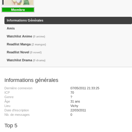
Informations Générales
Amis
Watchlist Anime
(0 anime)
Readlist Manga
(2 mangas)
Readlist Novel
(0 novel)
Watchlist Drama
(0 drama)
Informations générales
Dernière connexion
07/05/2011 21:33:25
ICP
70
Genre
?
Âge
31 ans
Lieu
Vichy
Date d'inscription
22/03/2011
Nb. de messages
0
Top 5