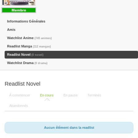
Informations Générales
Amis
Watchlist Anime
(745 animes)
Readlist Manga
(112 mangas)
Readlist Novel
(0 novel)
Watchlist Drama
(0 drama)
Readlist Novel
À commencer
En cours
En pause
Terminés
Abandonnés
Aucun élément dans la readlist