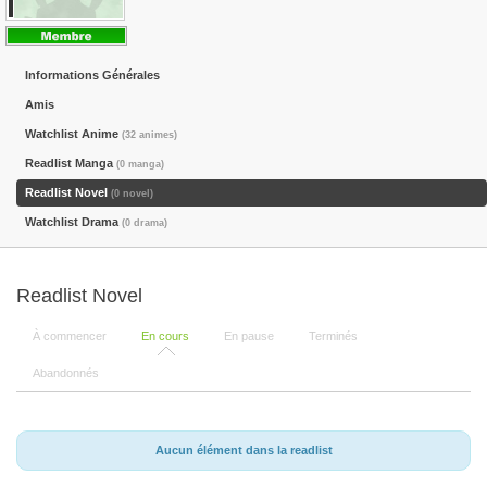
Informations Générales
Amis
Watchlist Anime
(32 animes)
Readlist Manga
(0 manga)
Readlist Novel
(0 novel)
Watchlist Drama
(0 drama)
Readlist Novel
À commencer
En cours
En pause
Terminés
Abandonnés
Aucun élément dans la readlist