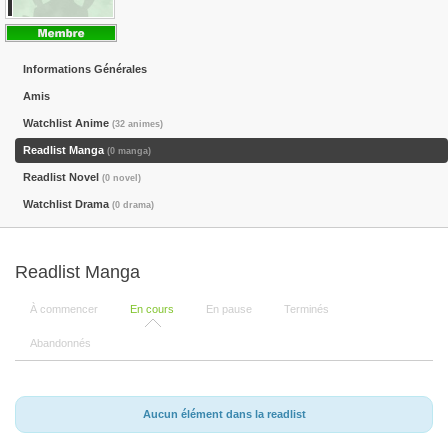
Informations Générales
Amis
Watchlist Anime
(32 animes)
Readlist Manga
(0 manga)
Readlist Novel
(0 novel)
Watchlist Drama
(0 drama)
Readlist Manga
À commencer
En cours
En pause
Terminés
Abandonnés
Aucun élément dans la readlist