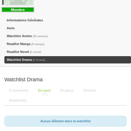
Informations Générales
Amis
Watchlist Anime
(32 animes)
Readlist Manga
(0 manga)
Readlist Novel
(0 novel)
Watchlist Drama
(0 drama)
Watchlist Drama
À commencer
En cours
En pause
Terminés
Abandonnés
Aucun élément dans la watchlist