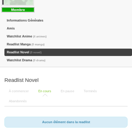
Informations Générales
Amis
Watchlist Anime
(4 animes)
Readlist Manga
(0 manga)
Readlist Novel
(0 novel)
Watchlist Drama
(0 drama)
Readlist Novel
À commencer
En cours
En pause
Terminés
Abandonnés
Aucun élément dans la readlist