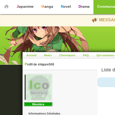
Japanime
Manga
Novel
Drama
Communa
MESSAG
Accueil
News
Chroniques
FAQ
Qui sommes-
Profil de shigure500
Liste d
Informations Générales