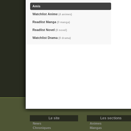
Amis
Watchlist Anime
(4 animes)
Readlist Manga
(0 manga)
Readlist Novel
(0 novel)
Watchlist Drama
(0 drama)
Le site
Les sections
News
Animes
Chroniques
Mangas