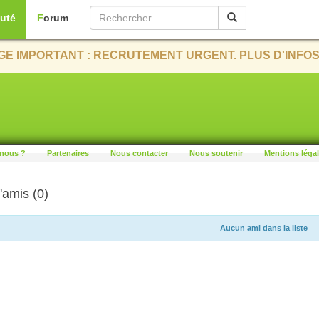
uté
Forum
E IMPORTANT : RECRUTEMENT URGENT. PLUS D'INFOS
nous ?
Partenaires
Nous contacter
Nous soutenir
Mentions léga
'amis (0)
Aucun ami dans la liste