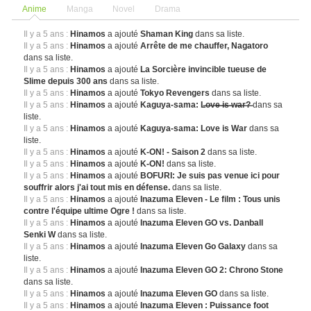
Anime
Manga
Novel
Drama
Il y a 5 ans :
Hinamos
a ajouté
Shaman King
dans sa liste.
Il y a 5 ans :
Hinamos
a ajouté
Arrête de me chauffer, Nagatoro
dans sa liste.
Il y a 5 ans :
Hinamos
a ajouté
La Sorcière invincible tueuse de
Slime depuis 300 ans
dans sa liste.
Il y a 5 ans :
Hinamos
a ajouté
Tokyo Revengers
dans sa liste.
Il y a 5 ans :
Hinamos
a ajouté
Kaguya-sama: L̶o̶v̶e̶ ̶i̶s̶ ̶w̶a̶r̶?̶
dans sa
liste.
Il y a 5 ans :
Hinamos
a ajouté
Kaguya-sama: Love is War
dans sa
liste.
Il y a 5 ans :
Hinamos
a ajouté
K-ON! - Saison 2
dans sa liste.
Il y a 5 ans :
Hinamos
a ajouté
K-ON!
dans sa liste.
Il y a 5 ans :
Hinamos
a ajouté
BOFURI: Je suis pas venue ici pour
souffrir alors j'ai tout mis en défense.
dans sa liste.
Il y a 5 ans :
Hinamos
a ajouté
Inazuma Eleven - Le film : Tous unis
contre l'équipe ultime Ogre !
dans sa liste.
Il y a 5 ans :
Hinamos
a ajouté
Inazuma Eleven GO vs. Danball
Senki W
dans sa liste.
Il y a 5 ans :
Hinamos
a ajouté
Inazuma Eleven Go Galaxy
dans sa
liste.
Il y a 5 ans :
Hinamos
a ajouté
Inazuma Eleven GO 2: Chrono Stone
dans sa liste.
Il y a 5 ans :
Hinamos
a ajouté
Inazuma Eleven GO
dans sa liste.
Il y a 5 ans :
Hinamos
a ajouté
Inazuma Eleven : Puissance foot