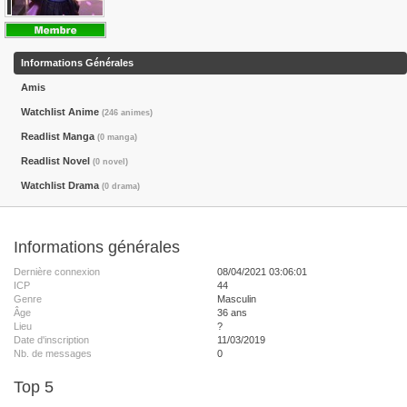
Informations Générales
Amis
Watchlist Anime
(246 animes)
Readlist Manga
(0 manga)
Readlist Novel
(0 novel)
Watchlist Drama
(0 drama)
Informations générales
Dernière connexion
08/04/2021 03:06:01
ICP
44
Genre
Masculin
Âge
36 ans
Lieu
?
Date d'inscription
11/03/2019
Nb. de messages
0
Top 5