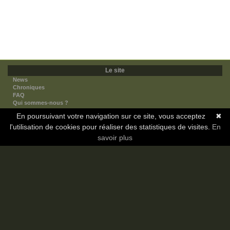
Le site
News
Chroniques
FAQ
Qui sommes-nous ?
Nos partenaires
En poursuivant votre navigation sur ce site, vous acceptez
✖
Faites-nous connaitre
l'utilisation de cookies pour réaliser des statistiques de visites.
Nous contacter
En
Nous soutenir
savoir plus
Mentions légales
Les sections
Animes
Mangas
Novels
Dramas
Informations
Communauté
Forum