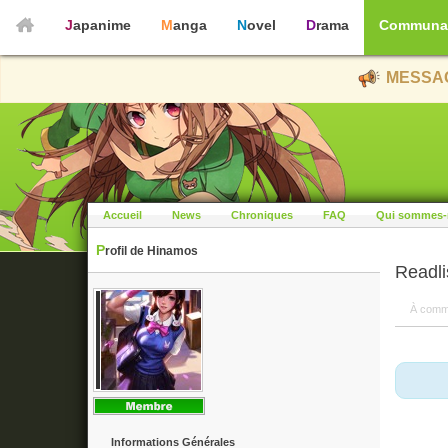
Japanime
Manga
Novel
Drama
Communa
MESSAG
Accueil
News
Chroniques
FAQ
Qui sommes-
Profil de Hinamos
Readli
À comm
Informations Générales