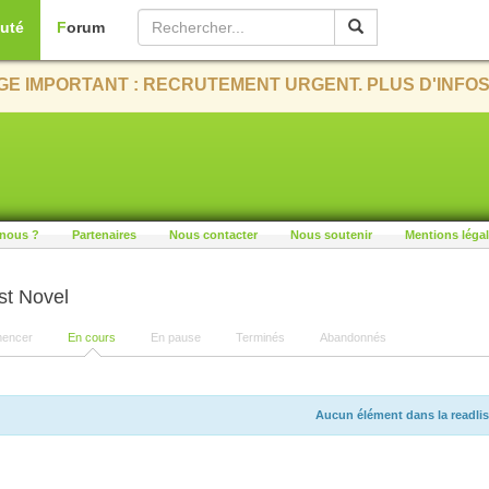
uté
Forum
E IMPORTANT : RECRUTEMENT URGENT. PLUS D'INFOS
nous ?
Partenaires
Nous contacter
Nous soutenir
Mentions léga
st Novel
encer
En cours
En pause
Terminés
Abandonnés
Aucun élément dans la readlis