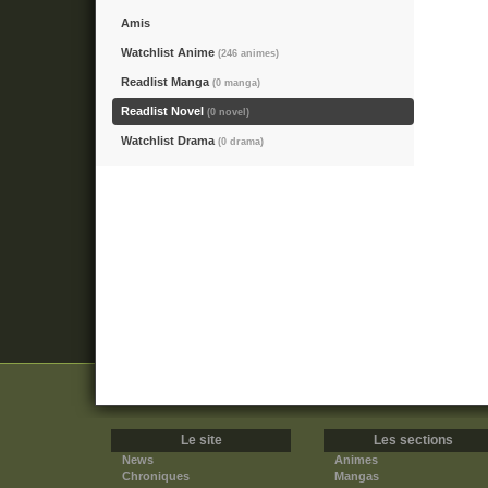
Amis
Watchlist Anime
(246 animes)
Readlist Manga
(0 manga)
Readlist Novel
(0 novel)
Watchlist Drama
(0 drama)
Le site
Les sections
News
Animes
Chroniques
Mangas