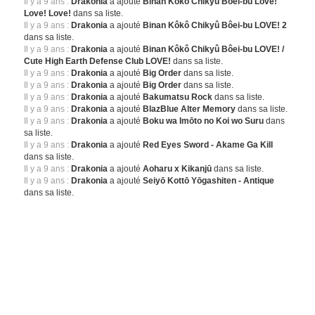
Il y a 9 ans :
Drakonia
a ajouté
Binan Kôkô Chikyû Bôei-bu Love!
Love! Love!
dans sa liste.
Il y a 9 ans :
Drakonia
a ajouté
Binan Kôkô Chikyû Bôei-bu LOVE! 2
dans sa liste.
Il y a 9 ans :
Drakonia
a ajouté
Binan Kôkô Chikyû Bôei-bu LOVE! /
Cute High Earth Defense Club LOVE!
dans sa liste.
Il y a 9 ans :
Drakonia
a ajouté
Big Order
dans sa liste.
Il y a 9 ans :
Drakonia
a ajouté
Big Order
dans sa liste.
Il y a 9 ans :
Drakonia
a ajouté
Bakumatsu Rock
dans sa liste.
Il y a 9 ans :
Drakonia
a ajouté
BlazBlue Alter Memory
dans sa liste.
Il y a 9 ans :
Drakonia
a ajouté
Boku wa Imōto no Koi wo Suru
dans
sa liste.
Il y a 9 ans :
Drakonia
a ajouté
Red Eyes Sword - Akame Ga Kill
dans sa liste.
Il y a 9 ans :
Drakonia
a ajouté
Aoharu x Kikanjū
dans sa liste.
Il y a 9 ans :
Drakonia
a ajouté
Seiyō Kottō Yōgashiten - Antique
dans sa liste.