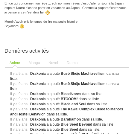
En ce qui concerne mon rêve ... euh non mes rêves c'est d'aller un jour à la Japan
expo et l'autre c'est de partir en vacances au Japon!! Comme la plupart d'entre vous
je pense si ce n'est déjà fait
Merci d'avoir pris le temps de lire ma petite histoire
Sayonara
Dernières activités
Anime
Manga
Novel
Drama
Il y a 9 ans :
Drakonia
a ajouté
Busō Shōjo Machiavellism
dans sa
liste.
Il y a 9 ans :
Drakonia
a ajouté
Busō Shōjo Machiavellism
dans sa
liste.
Il y a 9 ans :
Drakonia
a ajouté
Bloodivores
dans sa liste.
Il y a 9 ans :
Drakonia
a ajouté
BTOOOM!
dans sa liste.
Il y a 9 ans :
Drakonia
a ajouté
Blade and Soul
dans sa liste.
Il y a 9 ans :
Drakonia
a ajouté
The Kawai Complex Guide to Manors
and Hostel Behavior
dans sa liste.
Il y a 9 ans :
Drakonia
a ajouté
Barakamon
dans sa liste.
Il y a 9 ans :
Drakonia
a ajouté
Blue Seed Beyond
dans sa liste.
Il y a 9 ans :
Drakonia
a ajouté
Blue Seed
dans sa liste.