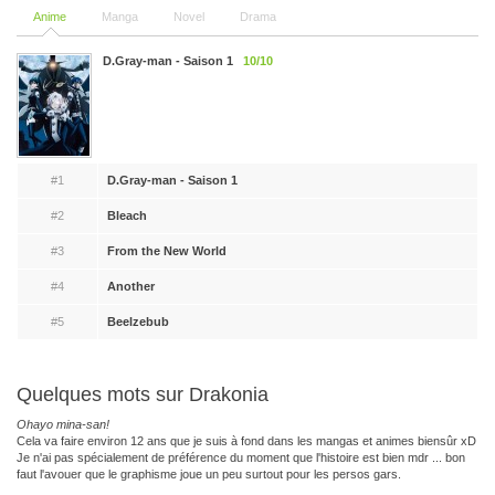
Anime
Manga
Novel
Drama
D.Gray-man - Saison 1
10/10
#1
D.Gray-man - Saison 1
#2
Bleach
#3
From the New World
#4
Another
#5
Beelzebub
Quelques mots sur Drakonia
Ohayo mina-san!
Cela va faire environ 12 ans que je suis à fond dans les mangas et animes biensûr xD
Je n'ai pas spécialement de préférence du moment que l'histoire est bien mdr ... bon
faut l'avouer que le graphisme joue un peu surtout pour les persos gars.