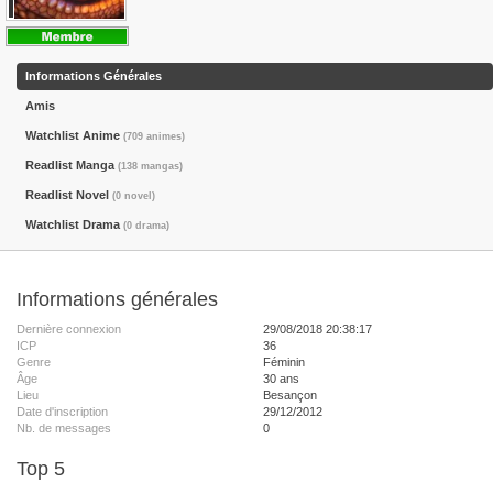
Informations Générales
Amis
Watchlist Anime
(709 animes)
Readlist Manga
(138 mangas)
Readlist Novel
(0 novel)
Watchlist Drama
(0 drama)
Informations générales
Dernière connexion
29/08/2018 20:38:17
ICP
36
Genre
Féminin
Âge
30 ans
Lieu
Besançon
Date d'inscription
29/12/2012
Nb. de messages
0
Top 5