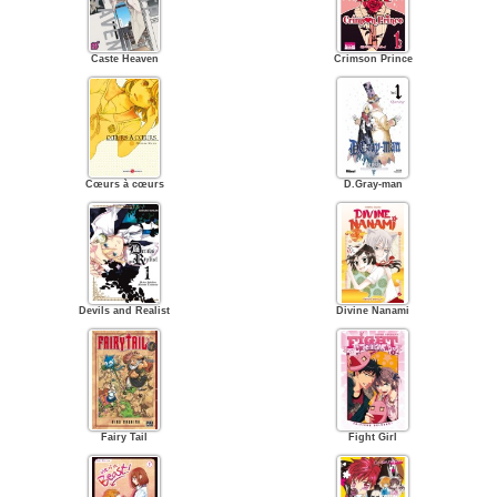
Caste Heaven
Crimson Prince
Cœurs à cœurs
D.Gray-man
Devils and Realist
Divine Nanami
Fairy Tail
Fight Girl