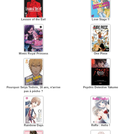
Lesson of the Evil
Love Stage !!
Mimic Royal Princess
One Piece
Pourquoi Seiya Todoïn, 16 ans, n'arrive
Psychic Detective Yakumo
pas à pécho ?
Rainbow Days
ReRe : Hello !