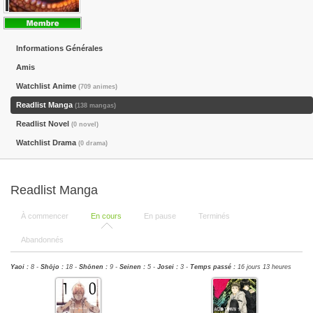
Informations Générales
Amis
Watchlist Anime
(709 animes)
Readlist Manga
(138 mangas)
Readlist Novel
(0 novel)
Watchlist Drama
(0 drama)
Readlist Manga
À commencer
En cours
En pause
Terminés
Abandonnés
Yaoi :
8 -
Shōjo :
18 -
Shōnen :
9 -
Seinen :
5 -
Josei :
3 -
Temps passé :
16 jours 13 heures