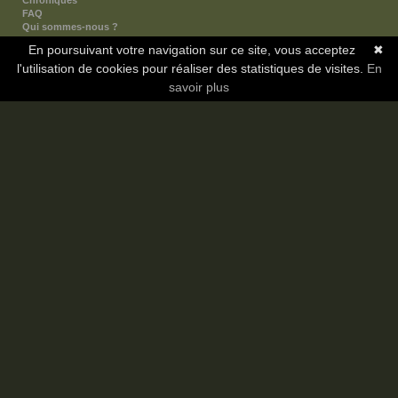
Chroniques
FAQ
Qui sommes-nous ?
Nos partenaires
En poursuivant votre navigation sur ce site, vous acceptez
✖
Faites-nous connaitre
l'utilisation de cookies pour réaliser des statistiques de visites.
Nous contacter
En
Nous soutenir
savoir plus
Mentions légales
Les sections
Animes
Mangas
Novels
Dramas
Informations
Communauté
Forum
Membres
Classement Icp
Discord