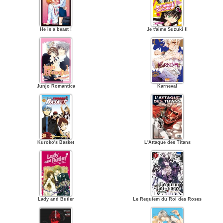
He is a beast !
Je t'aime Suzuki !!
Junjo Romantica
Karneval
Kuroko's Basket
L'Attaque des Titans
Lady and Butler
Le Requiem du Roi des Roses