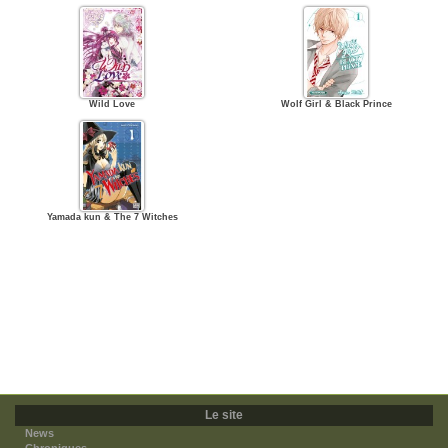
Wild Love
Wolf Girl & Black Prince
Yamada kun & The 7 Witches
Le site
News