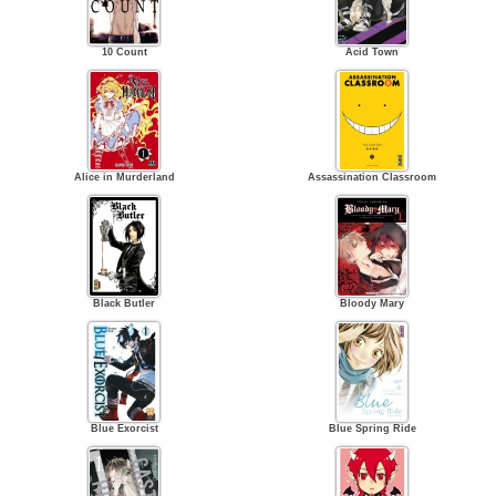
10 Count
Acid Town
Alice in Murderland
Assassination Classroom
Black Butler
Bloody Mary
Blue Exorcist
Blue Spring Ride