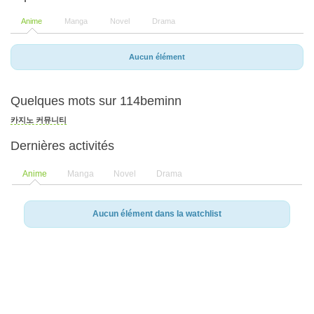
Anime
Manga
Novel
Drama
Aucun élément
Quelques mots sur 114beminn
카지노 커뮤니티
Dernières activités
Anime
Manga
Novel
Drama
Aucun élément dans la watchlist