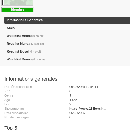
Informations Générales
Amis
Watchlist Anime
(0 anime)
Readlist Manga
(0 manga)
Readlist Novel
(0 novel)
Watchlist Drama
(0 drama)
Informations générales
Dernière connexion
05/02/2025 12:54:14
ICP
0
Genre
?
Âge
1 ans
Lieu
?
Site personnel
https://www.114bemin...
Date d'inscription
05/02/2025
Nb. de messages
0
Top 5