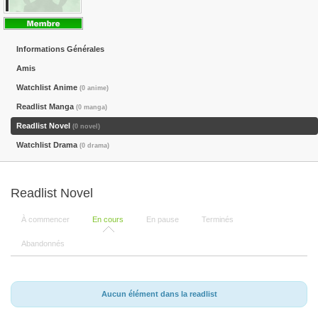
Informations Générales
Amis
Watchlist Anime
(0 anime)
Readlist Manga
(0 manga)
Readlist Novel
(0 novel)
Watchlist Drama
(0 drama)
Readlist Novel
À commencer
En cours
En pause
Terminés
Abandonnés
Aucun élément dans la readlist