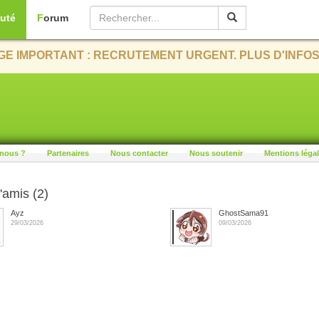
uté
Forum
E IMPORTANT : RECRUTEMENT URGENT. PLUS D'INFOS
nous ?
Partenaires
Nous contacter
Nous soutenir
Mentions léga
'amis (2)
Ayz
GhostSama91
29/03/2026
09/03/2026