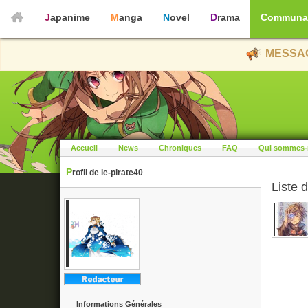
Japanime
Manga
Novel
Drama
Communa
MESSAG
Accueil
News
Chroniques
FAQ
Qui sommes-
Profil de le-pirate40
Liste d
Informations Générales