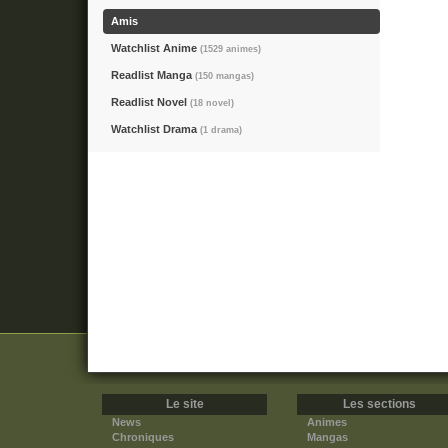
Amis
Watchlist Anime
(1529 animes)
Readlist Manga
(150 mangas)
Readlist Novel
(18 novel)
Watchlist Drama
(1 drama)
Le site
Les sections
News
Animes
Chroniques
Mangas