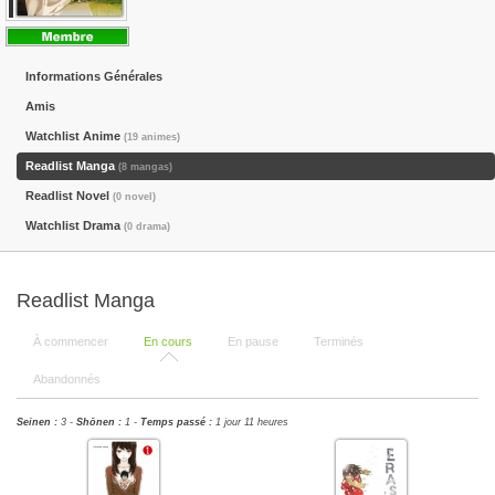
Informations Générales
Amis
Watchlist Anime
(19 animes)
Readlist Manga
(8 mangas)
Readlist Novel
(0 novel)
Watchlist Drama
(0 drama)
Readlist Manga
À commencer
En cours
En pause
Terminés
Abandonnés
Seinen :
3 -
Shōnen :
1 -
Temps passé :
1 jour 11 heures