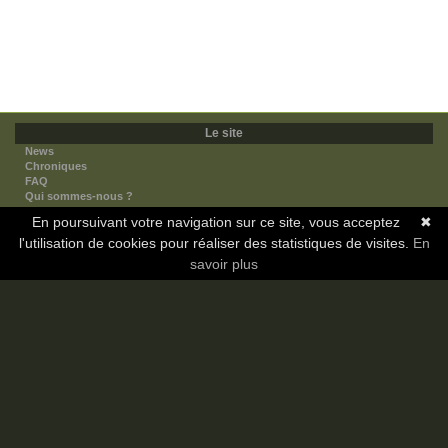
Le site
News
Chroniques
FAQ
Qui sommes-nous ?
Nos partenaires
En poursuivant votre navigation sur ce site, vous acceptez
✖
Faites-nous connaitre
l'utilisation de cookies pour réaliser des statistiques de visites.
Nous contacter
En
Nous soutenir
savoir plus
Mentions légales
Les sections
Animes
Mangas
Novels
Dramas
Informations
Communauté
Forum