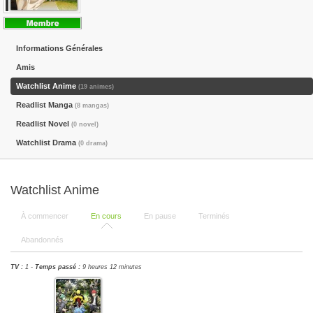
Informations Générales
Amis
Watchlist Anime
(19 animes)
Readlist Manga
(8 mangas)
Readlist Novel
(0 novel)
Watchlist Drama
(0 drama)
Watchlist Anime
À commencer
En cours
En pause
Terminés
Abandonnés
TV :
1 -
Temps passé :
9 heures 12 minutes