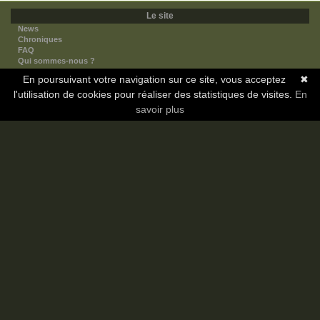
Le site
News
Chroniques
FAQ
Qui sommes-nous ?
Nos partenaires
En poursuivant votre navigation sur ce site, vous acceptez
✖
Faites-nous connaitre
l'utilisation de cookies pour réaliser des statistiques de visites.
Nous contacter
En
Nous soutenir
savoir plus
Mentions légales
Les sections
Animes
Mangas
Novels
Dramas
Informations
Communauté
Forum
Membres
Classement Icp
Discord